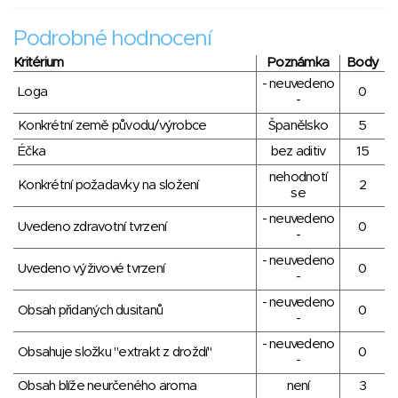
Podrobné hodnocení
Kritérium
Poznámka
Body
- neuvedeno
Loga
0
-
Konkrétní země původu/výrobce
Španělsko
5
Éčka
bez aditiv
15
nehodnotí
Konkrétní požadavky na složení
2
se
- neuvedeno
Uvedeno zdravotní tvrzení
0
-
- neuvedeno
Uvedeno výživové tvrzení
0
-
- neuvedeno
Obsah přidaných dusitanů
0
-
- neuvedeno
Obsahuje složku "extrakt z droždí"
0
-
Obsah blíže neurčeného aroma
není
3