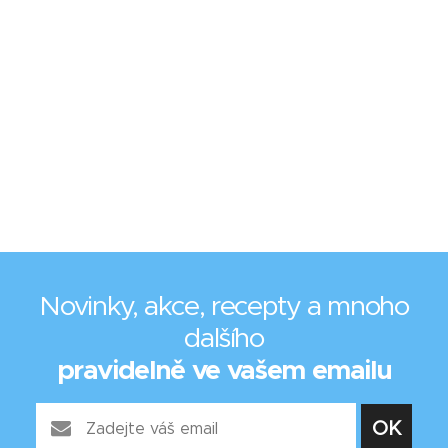
Novinky, akce, recepty a mnoho
dalšího
pravidelně ve vašem emailu