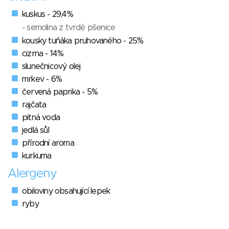
kuskus - 29,4%
- semolina z tvrdé pšenice
kousky tuňáka pruhovaného - 25%
cizrna - 14%
slunečnicový olej
mrkev - 6%
červená paprika - 5%
rajčata
pitná voda
jedlá sůl
přírodní aroma
kurkuma
Alergeny
obiloviny obsahující lepek
ryby