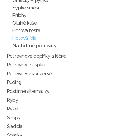
Omáčky v pytlíku
Sypké směsi
Přílohy
Obilné kaše
Hotová těsta
Hotová jídla
Nakládané potraviny
Potravinové doplňky a léčiva
Potraviny v aspiku
Potraviny v konzervě
Puding
Rostlinné alternativy
Ryby
Rýže
Sirupy
Sladidla
Snacky