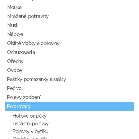
Mouka
Mražené potraviny
Müsli
Nápoje
Obilné vločky a obiloviny
Ochucovadla
Ořechy
Ovoce
Paštiky, pomazánky a saláty
Pečivo
Polevy, zdobení
Polotovary
Hotové omáčky
Instantní polévky
Polévky v pytlíku