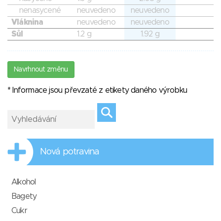
nenasycené
neuvedeno
neuvedeno
Vláknina
neuvedeno
neuvedeno
Sůl
1.2 g
1.92 g
Navrhnout změnu
* Informace jsou převzaté z etikety daného výrobku
Nová potravina
Alkohol
Bagety
Cukr