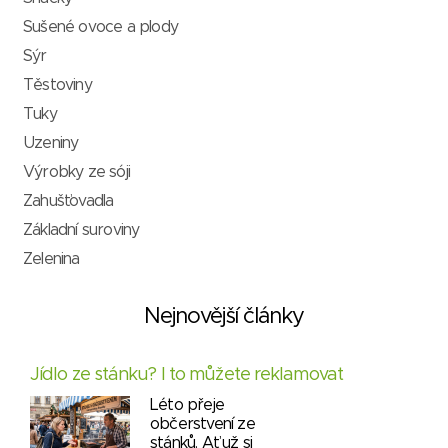
Sušené ovoce a plody
Sýr
Těstoviny
Tuky
Uzeniny
Výrobky ze sóji
Zahušťovadla
Základní suroviny
Zelenina
Nejnovější články
Jídlo ze stánku? I to můžete reklamovat
Léto přeje
občerstvení ze
stánků. Ať už si