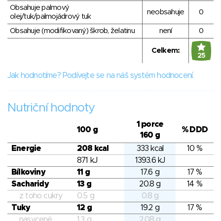
Obsahuje palmový
neobsahuje
0
olej/tuk/palmojádrový tuk
Obsahuje (modifikovaný) škrob, želatinu
není
0
Celkem:
25
Jak hodnotíme? Podívejte se na náš systém hodnocení.
Nutriční hodnoty
1 porce
100 g
% DDD
160 g
Energie
208 kcal
333 kcal
10 %
871 kJ
1393.6 kJ
Bílkoviny
11 g
17.6 g
17 %
Sacharidy
13 g
20.8 g
14 %
z toho cukry
0.5 g
0.8 g
Tuky
12 g
19.2 g
17 %
nasycené
1.3 g
2.08 g