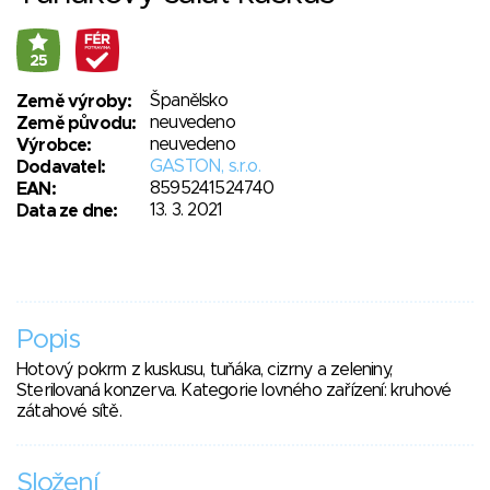
25
Španělsko
Země výroby:
neuvedeno
Země původu:
neuvedeno
Výrobce:
GASTON, s.r.o.
Dodavatel:
8595241524740
EAN:
13. 3. 2021
Data ze dne:
Popis
Hotový pokrm z kuskusu, tuňáka, cizrny a zeleniny,
Sterilovaná konzerva. Kategorie lovného zařízení: kruhové
zátahové sítě.
Složení