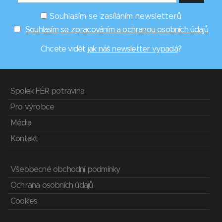
Souhlasím se zasíláním newsletterů
Souhlasím se zpracováním a ochranou osobních údajů
Chcete vidět
jak náš newsletter vypadá
?
Spolek FÉR potravina
Pro výrobce
Média
Kontakt
Všeobecné obchodní podmínky
Ochrana osobních údajů
Cookies