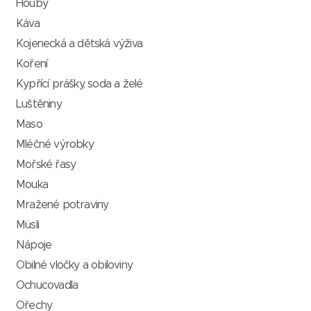
Houby
Káva
Kojenecká a dětská výživa
Koření
Kypřící prášky, soda a želé
Luštěniny
Maso
Mléčné výrobky
Mořské řasy
Mouka
Mražené potraviny
Müsli
Nápoje
Obilné vločky a obiloviny
Ochucovadla
Ořechy