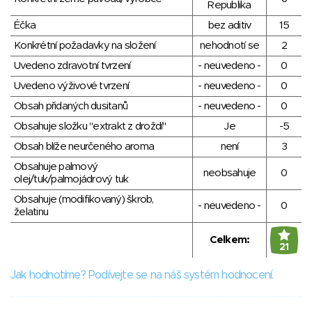
Republika
Éčka
bez aditiv
15
Konkrétní požadavky na složení
nehodnotí se
2
Uvedeno zdravotní tvrzení
- neuvedeno -
0
Uvedeno výživové tvrzení
- neuvedeno -
0
Obsah přidaných dusitanů
- neuvedeno -
0
Obsahuje složku "extrakt z droždí"
Je
-5
Obsah blíže neurčeného aroma
není
3
Obsahuje palmový
neobsahuje
0
olej/tuk/palmojádrový tuk
Obsahuje (modifikovaný) škrob,
- neuvedeno -
0
želatinu
Celkem:
21
Jak hodnotíme? Podívejte se na náš systém hodnocení.