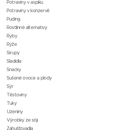
Potraviny v aspiku
Potraviny v konzervě
Puding
Rostlinné alternativy
Ryby
Rýže
Sirupy
Sladidla
Snacky
Sušené ovoce a plody
Sýr
Těstoviny
Tuky
Uzeniny
Výrobky ze sóji
Zahušťovadla