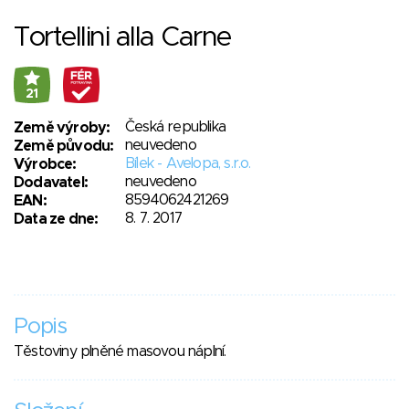
Tortellini alla Carne
21
Česká republika
Země výroby:
neuvedeno
Země původu:
Bílek - Avelopa, s.r.o.
Výrobce:
neuvedeno
Dodavatel:
8594062421269
EAN:
8. 7. 2017
Data ze dne:
Popis
Těstoviny plněné masovou náplní.