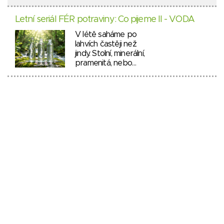
Letní seriál FÉR potraviny: Co pijeme II - VODA
V létě saháme po
lahvích častěji než
jindy. Stolní, minerální,
pramenitá, nebo…