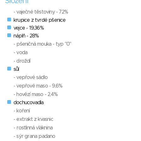
Složení
- vaječné těstoviny - 72%
krupice z tvrdé pšenice
vejce - 19,36%
náplň - 28%
- pšeničná mouka - typ "0"
- voda
- droždí
sůl
- vepřové sádlo
- vepřové maso - 9,6%
- hovězí maso - 2,4%
dochucovadla
- koření
- extrakt z kvasnic
- rostlinná vláknina
- sýr grana padano