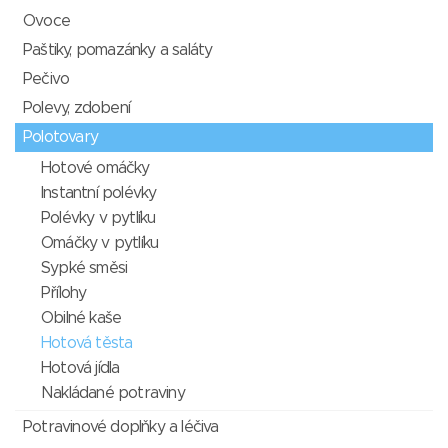
Ovoce
Paštiky, pomazánky a saláty
Pečivo
Polevy, zdobení
Polotovary
Hotové omáčky
Instantní polévky
Polévky v pytlíku
Omáčky v pytlíku
Sypké směsi
Přílohy
Obilné kaše
Hotová těsta
Hotová jídla
Nakládané potraviny
Potravinové doplňky a léčiva