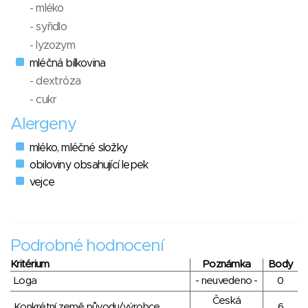
- mléko
- syřidlo
- lyzozym
mléčná bílkovina
- dextróza
- cukr
Alergeny
mléko, mléčné složky
obiloviny obsahující lepek
vejce
Podrobné hodnocení
Kritérium
Poznámka
Body
Loga
- neuvedeno -
0
Česká
Konkrétní země původu/výrobce
6