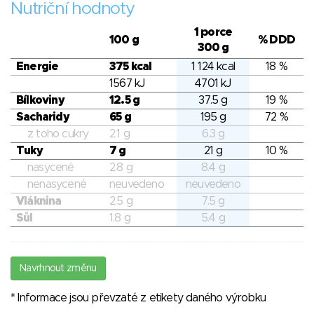
Nutriční hodnoty
1 porce
100 g
% DDD
300 g
Energie
375 kcal
1 124 kcal
18 %
1567 kJ
4701 kJ
Bílkoviny
12.5 g
37.5 g
19 %
Sacharidy
65 g
195 g
72 %
z toho cukry
2.1 g
6.3 g
Tuky
7 g
21 g
10 %
nasycené
2.8 g
8.4 g
nenasycené
neuvedeno
neuvedeno
Vláknina
2.5 g
7.5 g
Sůl
1.8 g
5.4 g
Navrhnout změnu
* Informace jsou převzaté z etikety daného výrobku