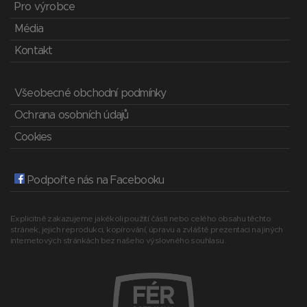
Pro výrobce
Média
Kontakt
Všeobecné obchodní podmínky
Ochrana osobních údajů
Cookies
Podpořte nás na Facebooku
Explicitně zakazujeme jakékoli použití části nebo celého obsahu těchto
stránek, jejich reprodukci, kopírování, úpravu a zvláště prezentaci na jiných
internetových stránkách bez našeho výslovného souhlasu.