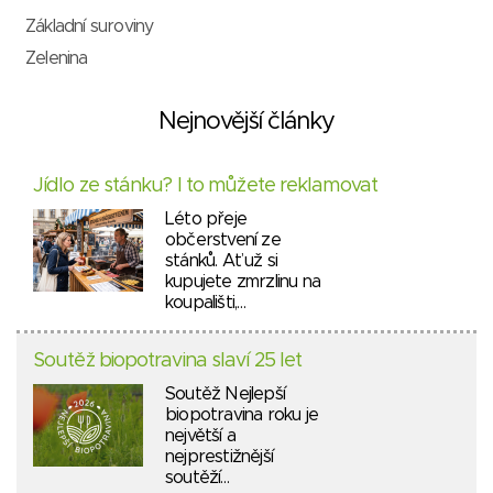
Základní suroviny
Zelenina
Nejnovější články
Jídlo ze stánku? I to můžete reklamovat
Léto přeje
občerstvení ze
stánků. Ať už si
kupujete zmrzlinu na
koupališti,…
Soutěž biopotravina slaví 25 let
Soutěž Nejlepší
biopotravina roku je
největší a
nejprestižnější
soutěží…