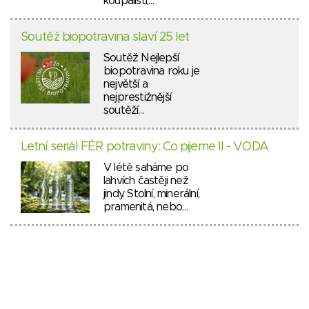
koupališti,…
Soutěž biopotravina slaví 25 let
Soutěž Nejlepší
biopotravina roku je
největší a
nejprestižnější
soutěží…
Letní seriál FÉR potraviny: Co pijeme II - VODA
V létě saháme po
lahvích častěji než
jindy. Stolní, minerální,
pramenitá, nebo…