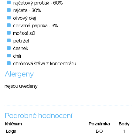
rajčatový protlak - 60%
rajčata - 30%
olivový olej
červená paprika - 3%
mořská sůl
petržel
česnek
chilli
citrónová šťáva z koncentrátu
Alergeny
nejsou uvedeny
Podrobné hodnocení
Kritérium
Poznámka
Body
Loga
BIO
1