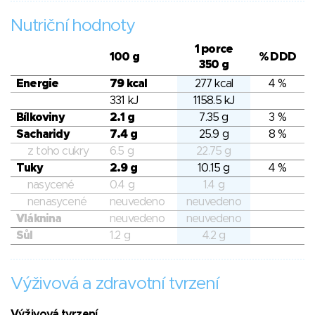
Nutriční hodnoty
1 porce
100 g
% DDD
350 g
Energie
79 kcal
277 kcal
4 %
331 kJ
1158.5 kJ
Bílkoviny
2.1 g
7.35 g
3 %
Sacharidy
7.4 g
25.9 g
8 %
z toho cukry
6.5 g
22.75 g
Tuky
2.9 g
10.15 g
4 %
nasycené
0.4 g
1.4 g
nenasycené
neuvedeno
neuvedeno
Vláknina
neuvedeno
neuvedeno
Sůl
1.2 g
4.2 g
Výživová a zdravotní tvrzení
Výživová tvrzení