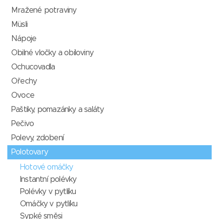
Mražené potraviny
Müsli
Nápoje
Obilné vločky a obiloviny
Ochucovadla
Ořechy
Ovoce
Paštiky, pomazánky a saláty
Pečivo
Polevy, zdobení
Polotovary
Hotové omáčky
Instantní polévky
Polévky v pytlíku
Omáčky v pytlíku
Sypké směsi