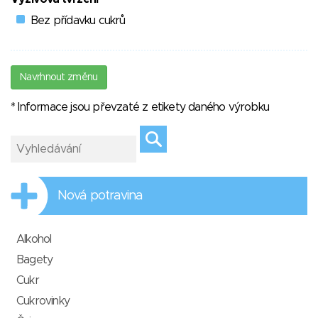
Bez přídavku cukrů
Navrhnout změnu
* Informace jsou převzaté z etikety daného výrobku
Nová potravina
Alkohol
Bagety
Cukr
Cukrovinky