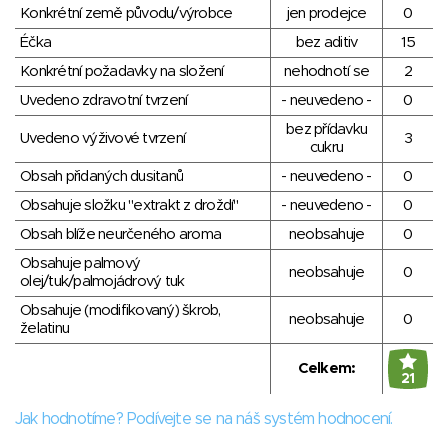
Konkrétní země původu/výrobce
jen prodejce
0
Éčka
bez aditiv
15
Konkrétní požadavky na složení
nehodnotí se
2
Uvedeno zdravotní tvrzení
- neuvedeno -
0
bez přídavku
Uvedeno výživové tvrzení
3
cukru
Obsah přidaných dusitanů
- neuvedeno -
0
Obsahuje složku "extrakt z droždí"
- neuvedeno -
0
Obsah blíže neurčeného aroma
neobsahuje
0
Obsahuje palmový
neobsahuje
0
olej/tuk/palmojádrový tuk
Obsahuje (modifikovaný) škrob,
neobsahuje
0
želatinu
Celkem:
21
Jak hodnotíme? Podívejte se na náš systém hodnocení.