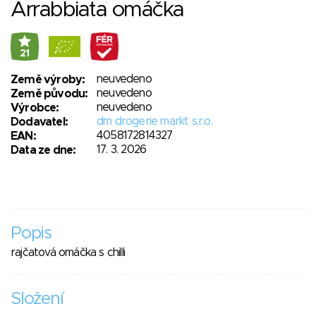
Arrabbiata omáčka
21
neuvedeno
Země výroby:
neuvedeno
Země původu:
neuvedeno
Výrobce:
dm drogerie markt s.r.o.
Dodavatel:
4058172814327
EAN:
17. 3. 2026
Data ze dne:
Popis
rajčatová omáčka s chilli
Složení