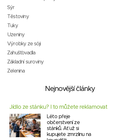
Sýr
Těstoviny
Tuky
Uzeniny
Výrobky ze sóji
Zahušťovadla
Základní suroviny
Zelenina
Nejnovější články
Jídlo ze stánku? I to můžete reklamovat
Léto přeje
občerstvení ze
stánků. Ať už si
kupujete zmrzlinu na