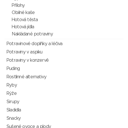
Přílohy
Obilné kaše
Hotová těsta
Hotová jídla
Nakládané potraviny
Potravinové doplňky a léčiva
Potraviny v aspiku
Potraviny v konzervě
Puding
Rostlinné alternativy
Ryby
Rýže
Sirupy
Sladidla
Snacky
Sušené ovoce a plody