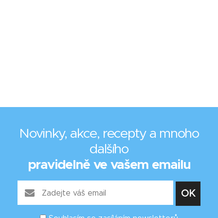
Novinky, akce, recepty a mnoho
dalšího
pravidelně ve vašem emailu