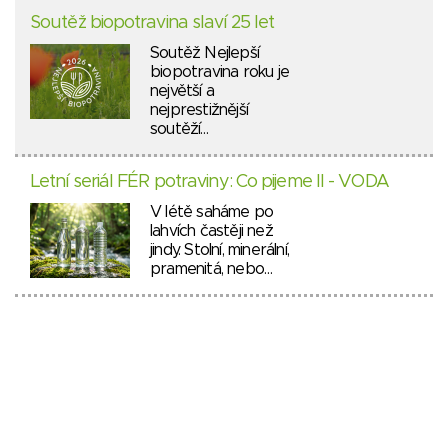
Soutěž biopotravina slaví 25 let
Soutěž Nejlepší
biopotravina roku je
největší a
nejprestižnější
soutěží…
Letní seriál FÉR potraviny: Co pijeme II - VODA
V létě saháme po
lahvích častěji než
jindy. Stolní, minerální,
pramenitá, nebo…