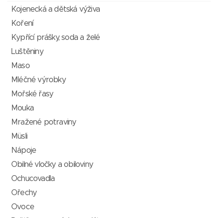
Kojenecká a dětská výživa
Koření
Kypřící prášky, soda a želé
Luštěniny
Maso
Mléčné výrobky
Mořské řasy
Mouka
Mražené potraviny
Müsli
Nápoje
Obilné vločky a obiloviny
Ochucovadla
Ořechy
Ovoce