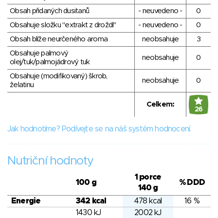
Obsah přidaných dusitanů
- neuvedeno -
0
Obsahuje složku "extrakt z droždí"
- neuvedeno -
0
Obsah blíže neurčeného aroma
neobsahuje
3
Obsahuje palmový
neobsahuje
0
olej/tuk/palmojádrový tuk
Obsahuje (modifikovaný) škrob,
neobsahuje
0
želatinu
Celkem:
26
Jak hodnotíme? Podívejte se na náš systém hodnocení.
Nutriční hodnoty
1 porce
100 g
% DDD
140 g
Energie
342 kcal
478 kcal
16 %
1430 kJ
2002 kJ