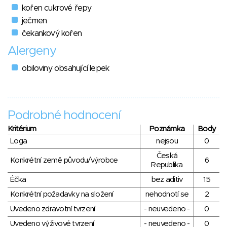
kořen cukrové řepy
ječmen
čekankový kořen
Alergeny
obiloviny obsahující lepek
Podrobné hodnocení
Kritérium
Poznámka
Body
Loga
nejsou
0
Česká
Konkrétní země původu/výrobce
6
Republika
Éčka
bez aditiv
15
Konkrétní požadavky na složení
nehodnotí se
2
Uvedeno zdravotní tvrzení
- neuvedeno -
0
Uvedeno výživové tvrzení
- neuvedeno -
0