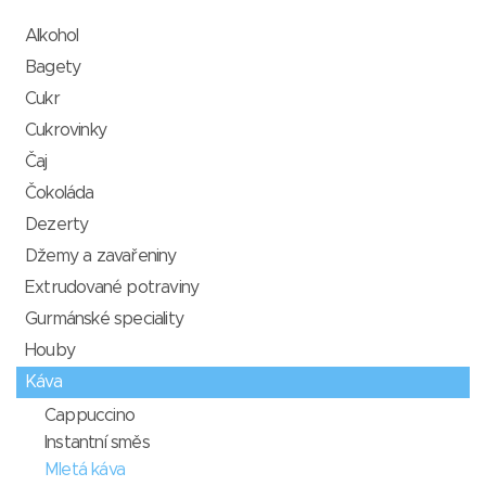
Alkohol
Bagety
Cukr
Cukrovinky
Čaj
Čokoláda
Dezerty
Džemy a zavařeniny
Extrudované potraviny
Gurmánské speciality
Houby
Káva
Cappuccino
Instantní směs
Mletá káva