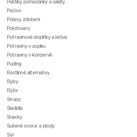
Paštiky, pomazánky a saláty
Pečivo
Polevy, zdobení
Polotovary
Potravinové doplňky a léčiva
Potraviny v aspiku
Potraviny v konzervě
Puding
Rostlinné alternativy
Ryby
Rýže
Sirupy
Sladidla
Snacky
Sušené ovoce a plody
Sýr