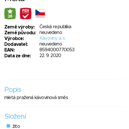
26
Česká republika
Země výroby:
neuvedeno
Země původu:
Kávoviny a. s.
Výrobce:
neuvedeno
Dodavatel:
8594000770053
EAN:
22. 9. 2020
Data ze dne:
Popis
mletá pražená kávovinová směs
Složení
žito