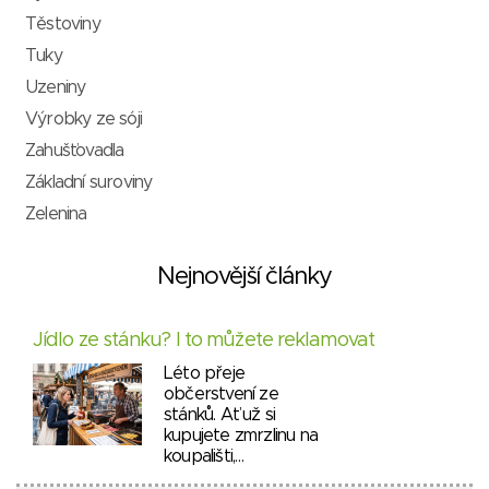
Těstoviny
Tuky
Uzeniny
Výrobky ze sóji
Zahušťovadla
Základní suroviny
Zelenina
Nejnovější články
Jídlo ze stánku? I to můžete reklamovat
Léto přeje
občerstvení ze
stánků. Ať už si
kupujete zmrzlinu na
koupališti,…