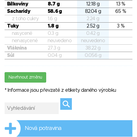
Bílkoviny
8.7 g
12.18 g
13 %
Sacharidy
58.6 g
82.04 g
65 %
z toho cukry
1.6 g
2.24 g
Tuky
1.8 g
2.52 g
3 %
nasycené
0.3 g
0.42 g
nenasycené
neuvedeno
neuvedeno
Vláknina
27.3 g
38.22 g
Sůl
0.04 g
0.056 g
Navrhnout změnu
* Informace jsou převzaté z etikety daného výrobku
Nová potravina