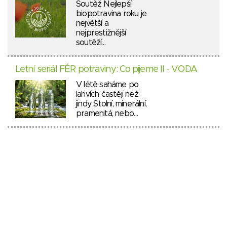
Soutěž Nejlepší
biopotravina roku je
největší a
nejprestižnější
soutěží…
Letní seriál FÉR potraviny: Co pijeme II - VODA
V létě saháme po
lahvích častěji než
jindy. Stolní, minerální,
pramenitá, nebo…