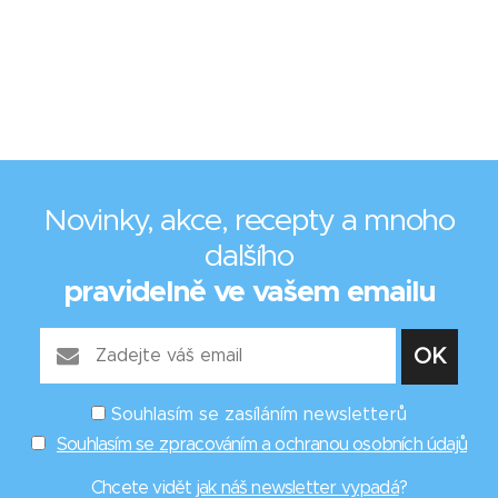
Novinky, akce, recepty a mnoho
dalšího
pravidelně ve vašem emailu
Souhlasím se zasíláním newsletterů
Souhlasím se zpracováním a ochranou osobních údajů
Chcete vidět
jak náš newsletter vypadá
?