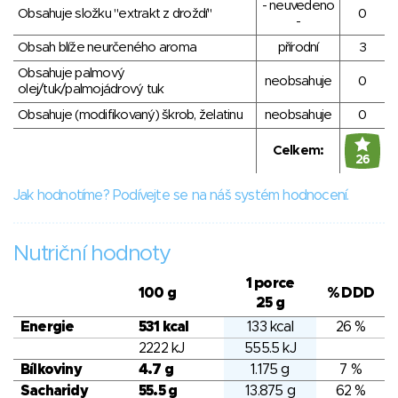
- neuvedeno
Obsahuje složku "extrakt z droždí"
0
-
Obsah blíže neurčeného aroma
přírodní
3
Obsahuje palmový
neobsahuje
0
olej/tuk/palmojádrový tuk
Obsahuje (modifikovaný) škrob, želatinu
neobsahuje
0
Celkem:
26
Jak hodnotíme? Podívejte se na náš systém hodnocení.
Nutriční hodnoty
1 porce
100 g
% DDD
25 g
Energie
531 kcal
133 kcal
26 %
2222 kJ
555.5 kJ
Bílkoviny
4.7 g
1.175 g
7 %
Sacharidy
55.5 g
13.875 g
62 %