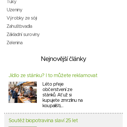
Tuky
Uzeniny
Výrobky ze sóji
Zahušťovadla
Základní suroviny
Zelenina
Nejnovější články
Jídlo ze stánku? I to můžete reklamovat
Léto přeje
občerstvení ze
stánků. Ať už si
kupujete zmrzlinu na
koupališti,…
Soutěž biopotravina slaví 25 let