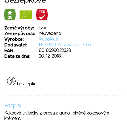
26
Itálie
Země výroby:
neuvedeno
Země původu:
Rice&Rice
Výrobce:
BIO-PRO Zdravý život s.r.o.
Dodavatel:
8018699022328
EAN:
20. 12. 2018
Data ze dne:
bez lepku
Popis
Kakaové trubičky z prosa a quinoi, plněné kokosovým
krémem.