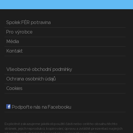
Spolek FÉR potravina
Pro výrobce
Média
Kontakt
Všeobecné obchodní podmínky
Ochrana osobních údajů
Cookies
Podpořte nás na Facebooku
Explicitně zakazujeme jakékoli použití části nebo celého obsahu těchto
stránek, jejich reprodukci, kopírování, úpravu a zvláště prezentaci na jiných