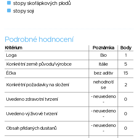
stopy skořápkových plodů
stopy soji
Podrobné hodnocení
Kritérium
Poznámka
Body
Loga
Bio
1
Konkrétní země původu/výrobce
Itálie
5
Éčka
bez aditiv
15
nehodnotí
Konkrétní požadavky na složení
2
se
- neuvedeno
Uvedeno zdravotní tvrzení
0
-
- neuvedeno
Uvedeno výživové tvrzení
0
-
- neuvedeno
Obsah přidaných dusitanů
0
-