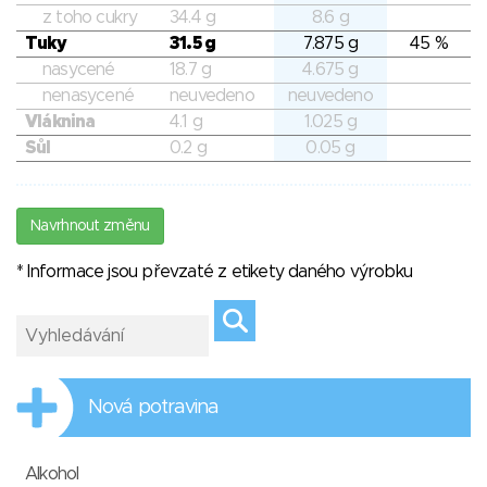
z toho cukry
34.4 g
8.6 g
Tuky
31.5 g
7.875 g
45 %
nasycené
18.7 g
4.675 g
nenasycené
neuvedeno
neuvedeno
Vláknina
4.1 g
1.025 g
Sůl
0.2 g
0.05 g
Navrhnout změnu
* Informace jsou převzaté z etikety daného výrobku
Nová potravina
Alkohol