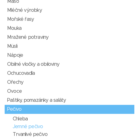
Maso
Mléčné výrobky
Mořské řasy
Mouka
Mražené potraviny
Müsli
Nápoje
Obilné vločky a obiloviny
Ochucovadla
Ořechy
Ovoce
Paštiky, pomazánky a saláty
Pečivo
Chleba
Jemné pečivo
Trvanlivé pečivo