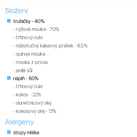
Složení
trubičky - 40%
- rýžová mouka - 70%
- třtinový cukr
- nízkotučný kakaový prášek - 6,5%
- quinoa mouka
- mouka z prosa
- jedlá sůl
náplň - 60%
- třtinový cukr
- kokos - 22%
- slunečnicový olej
- kokosový olej - 13%
Alergeny
stopy mléka