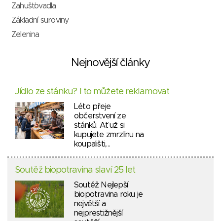
Zahušťovadla
Základní suroviny
Zelenina
Nejnovější články
Jídlo ze stánku? I to můžete reklamovat
Léto přeje
občerstvení ze
stánků. Ať už si
kupujete zmrzlinu na
koupališti,…
Soutěž biopotravina slaví 25 let
Soutěž Nejlepší
biopotravina roku je
největší a
nejprestižnější