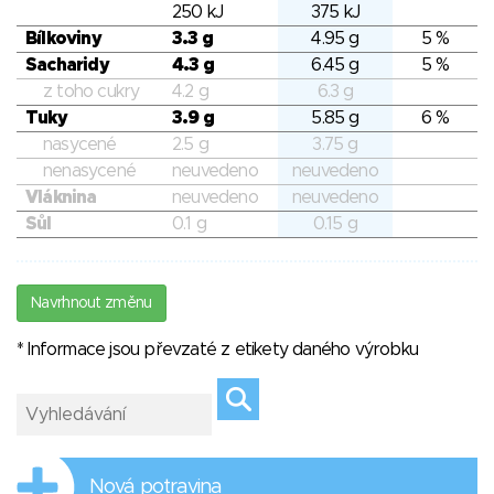
250 kJ
375 kJ
Bílkoviny
3.3 g
4.95 g
5 %
Sacharidy
4.3 g
6.45 g
5 %
z toho cukry
4.2 g
6.3 g
Tuky
3.9 g
5.85 g
6 %
nasycené
2.5 g
3.75 g
nenasycené
neuvedeno
neuvedeno
Vláknina
neuvedeno
neuvedeno
Sůl
0.1 g
0.15 g
Navrhnout změnu
* Informace jsou převzaté z etikety daného výrobku
Nová potravina