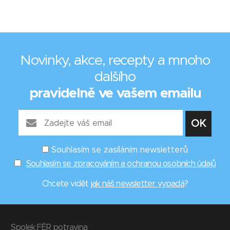
Novinky, akce, recepty a mnoho
dalšího
pravidelně ve vašem emailu
Souhlasím se zasíláním newsletterů
Souhlasím se zpracováním a ochranou osobních údajů
Chcete vidět
jak náš newsletter vypadá
?
Spolek FÉR potravina