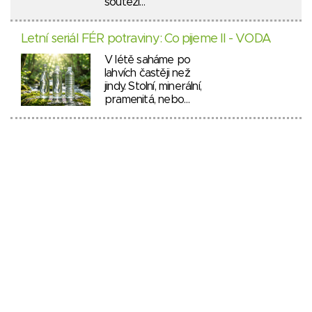
soutěží…
Letní seriál FÉR potraviny: Co pijeme II - VODA
V létě saháme po
lahvích častěji než
jindy. Stolní, minerální,
pramenitá, nebo…