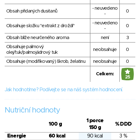
- neuvedeno
Obsah přidaných dusitanů
0
-
- neuvedeno
Obsahuje složku "extrakt z droždí"
0
-
Obsah blíže neurčeného aroma
není
3
Obsahuje palmový
neobsahuje
0
olej/tuk/palmojádrový tuk
Obsahuje (modifikovaný) škrob, želatinu
neobsahuje
0
Celkem:
25
Jak hodnotíme? Podívejte se na náš systém hodnocení.
Nutriční hodnoty
1 porce
100 g
% DDD
150 g
Energie
60 kcal
90 kcal
3 %