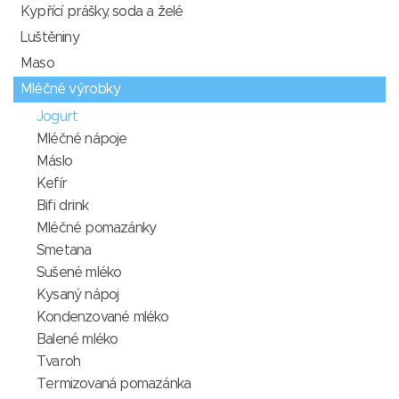
Kypřící prášky, soda a želé
Luštěniny
Maso
Mléčné výrobky
Jogurt
Mléčné nápoje
Máslo
Kefír
Bifi drink
Mléčné pomazánky
Smetana
Sušené mléko
Kysaný nápoj
Kondenzované mléko
Balené mléko
Tvaroh
Termizovaná pomazánka