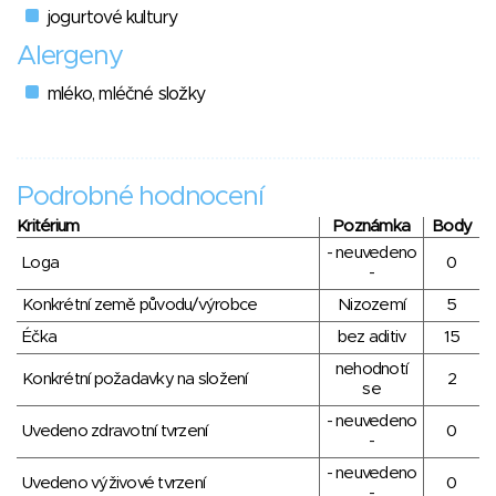
jogurtové kultury
Alergeny
mléko, mléčné složky
Podrobné hodnocení
Kritérium
Poznámka
Body
- neuvedeno
Loga
0
-
Konkrétní země původu/výrobce
Nizozemí
5
Éčka
bez aditiv
15
nehodnotí
Konkrétní požadavky na složení
2
se
- neuvedeno
Uvedeno zdravotní tvrzení
0
-
- neuvedeno
Uvedeno výživové tvrzení
0
-