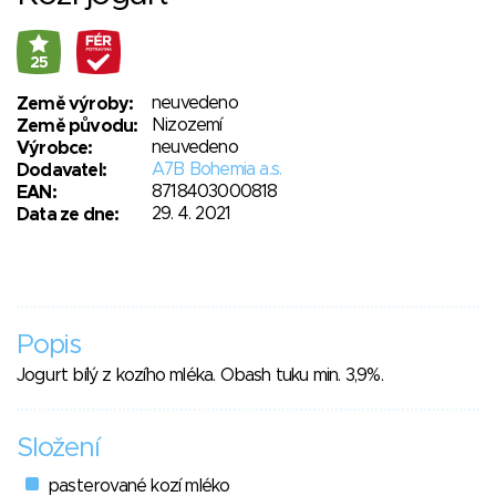
25
neuvedeno
Země výroby:
Nizozemí
Země původu:
neuvedeno
Výrobce:
A7B Bohemia a.s.
Dodavatel:
8718403000818
EAN:
29. 4. 2021
Data ze dne:
Popis
Jogurt bílý z kozího mléka. Obash tuku min. 3,9%.
Složení
pasterované kozí mléko