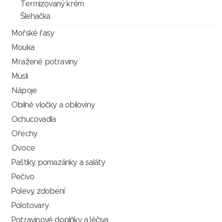
Termizovaný krém
Šlehačka
Mořské řasy
Mouka
Mražené potraviny
Müsli
Nápoje
Obilné vločky a obiloviny
Ochucovadla
Ořechy
Ovoce
Paštiky, pomazánky a saláty
Pečivo
Polevy, zdobení
Polotovary
Potravinové doplňky a léčiva