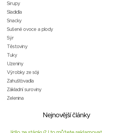
Sirupy
Sladidla
Snacky
Sušené ovoce a plody
Sýr
Těstoviny
Tuky
Uzeniny
Výrobky ze sóji
Zahušťovadla
Základní suroviny
Zelenina
Nejnovější články
Jídlo ze stánku? I to můžete reklamovat