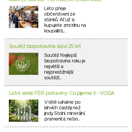
Léto přeje
občerstvení ze
stánků. Ať už si
kupujete zmrzlinu na
koupališti,…
Soutěž biopotravina slaví 25 let
Soutěž Nejlepší
biopotravina roku je
největší a
nejprestižnější
soutěží…
Letní seriál FÉR potraviny: Co pijeme II - VODA
V létě saháme po
lahvích častěji než
jindy. Stolní, minerální,
pramenitá, nebo…