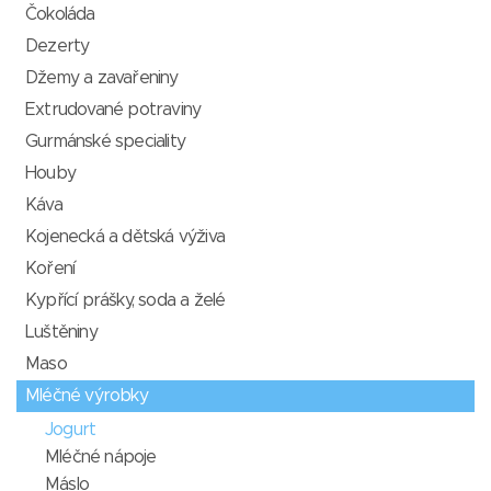
Čokoláda
Dezerty
Džemy a zavařeniny
Extrudované potraviny
Gurmánské speciality
Houby
Káva
Kojenecká a dětská výživa
Koření
Kypřící prášky, soda a želé
Luštěniny
Maso
Mléčné výrobky
Jogurt
Mléčné nápoje
Máslo