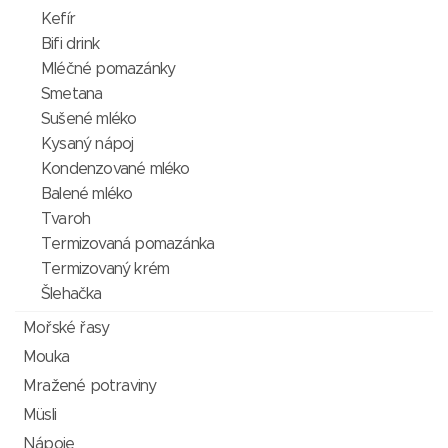
Kefír
Bifi drink
Mléčné pomazánky
Smetana
Sušené mléko
Kysaný nápoj
Kondenzované mléko
Balené mléko
Tvaroh
Termizovaná pomazánka
Termizovaný krém
Šlehačka
Mořské řasy
Mouka
Mražené potraviny
Müsli
Nápoje