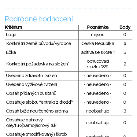
Podrobné hodnocení
Kritérium
Poznámka
Body
Loga
nejsou
0
Konkrétní země původu/výrobce
Česká Republika
6
Éčka
aditiva se skóre 1
5
ochucovací
Konkrétní požadavky na složení
2
složka 18%
Uvedeno zdravotní tvrzení
- neuvedeno -
0
Uvedeno výživové tvrzení
- neuvedeno -
0
Obsah přidaných dusitanů
- neuvedeno -
0
Obsahuje složku "extrakt z droždí"
- neuvedeno -
0
Obsah blíže neurčeného aroma
neobsahuje
3
Obsahuje palmový
neobsahuje
0
olej/tuk/palmojádrový tuk
Obsahuje (modifikovaný) škrob,