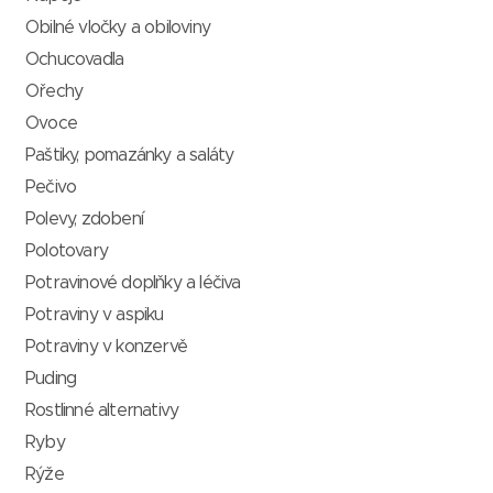
Obilné vločky a obiloviny
Ochucovadla
Ořechy
Ovoce
Paštiky, pomazánky a saláty
Pečivo
Polevy, zdobení
Polotovary
Potravinové doplňky a léčiva
Potraviny v aspiku
Potraviny v konzervě
Puding
Rostlinné alternativy
Ryby
Rýže