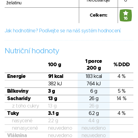
neobsahuje
0
želatinu
Celkem:
16
Jak hodnotíme? Podívejte se na náš systém hodnocení.
Nutriční hodnoty
1 porce
100 g
% DDD
200 g
Energie
91 kcal
183 kcal
4 %
382 kJ
764 kJ
Bílkoviny
3 g
6 g
5 %
Sacharidy
13 g
26 g
14 %
z toho cukry
13 g
26 g
Tuky
3.1 g
6.2 g
4 %
nasycené
2.2 g
4.4 g
nenasycené
neuvedeno
neuvedeno
Vláknina
neuvedeno
neuvedeno