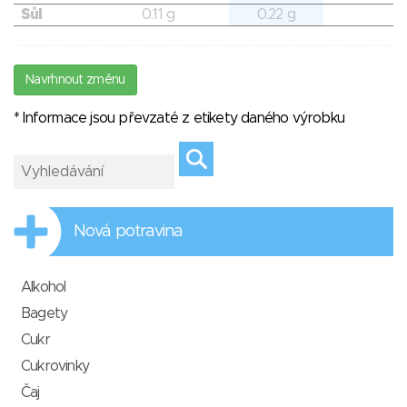
Sůl
0.11 g
0.22 g
Navrhnout změnu
* Informace jsou převzaté z etikety daného výrobku
Nová potravina
Alkohol
Bagety
Cukr
Cukrovinky
Čaj