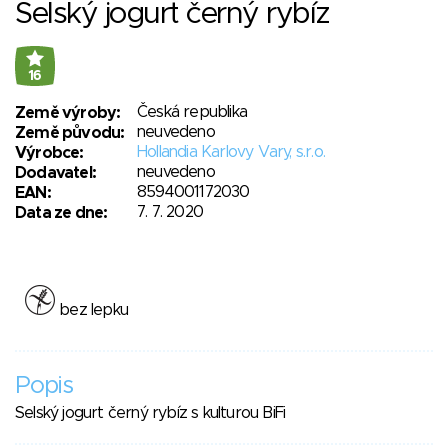
Selský jogurt černý rybíz
16
Česká republika
Země výroby:
neuvedeno
Země původu:
Hollandia Karlovy Vary, s.r.o.
Výrobce:
neuvedeno
Dodavatel:
8594001172030
EAN:
7. 7. 2020
Data ze dne:
bez lepku
Popis
Selský jogurt černý rybíz s kulturou BiFi