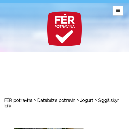
FÉR potravina
>
Databáze potravin
>
Jogurt
> Siggiś skyr
bílý