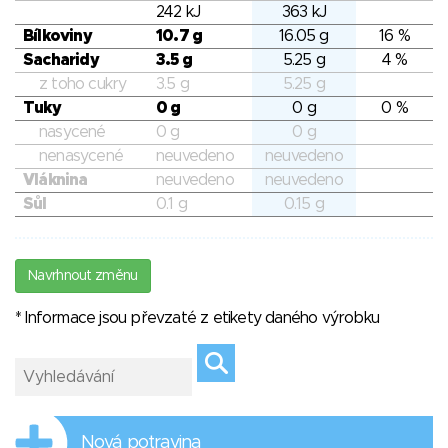
242 kJ
363 kJ
Bílkoviny
10.7 g
16.05 g
16 %
Sacharidy
3.5 g
5.25 g
4 %
z toho cukry
3.5 g
5.25 g
Tuky
0 g
0 g
0 %
nasycené
0 g
0 g
nenasycené
neuvedeno
neuvedeno
Vláknina
neuvedeno
neuvedeno
Sůl
0.1 g
0.15 g
Navrhnout změnu
* Informace jsou převzaté z etikety daného výrobku
Nová potravina