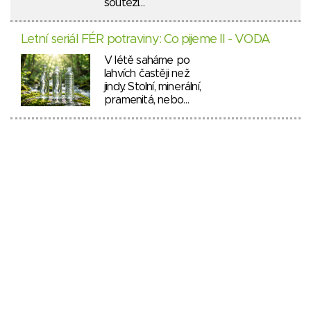
soutěží…
Letní seriál FÉR potraviny: Co pijeme II - VODA
V létě saháme po
lahvích častěji než
jindy. Stolní, minerální,
pramenitá, nebo…