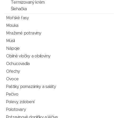
Termizovaný krém
Šlehačka
Mořské řasy
Mouka
Mražené potraviny
Müsli
Nápoje
Obilné vločky a obiloviny
Ochucovadla
Ořechy
Ovoce
Paštiky, pomazánky a saláty
Pečivo
Polevy, zdobení
Polotovary
Potravinové doplňky a léčiva