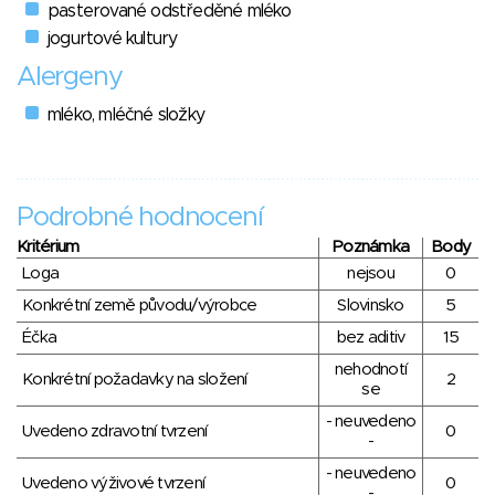
pasterované odstředěné mléko
jogurtové kultury
Alergeny
mléko, mléčné složky
Podrobné hodnocení
Kritérium
Poznámka
Body
Loga
nejsou
0
Konkrétní země původu/výrobce
Slovinsko
5
Éčka
bez aditiv
15
nehodnotí
Konkrétní požadavky na složení
2
se
- neuvedeno
Uvedeno zdravotní tvrzení
0
-
- neuvedeno
Uvedeno výživové tvrzení
0
-