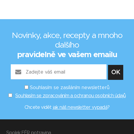
Novinky, akce, recepty a mnoho
dalšího
pravidelně ve vašem emailu
Souhlasím se zasíláním newsletterů
Souhlasím se zpracováním a ochranou osobních údajů
Chcete vidět
jak náš newsletter vypadá
?
Spolek FÉR potravina