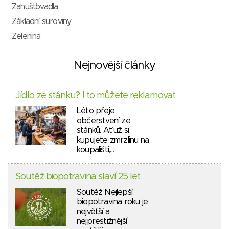
Zahušťovadla
Základní suroviny
Zelenina
Nejnovější články
Jídlo ze stánku? I to můžete reklamovat
Léto přeje
občerstvení ze
stánků. Ať už si
kupujete zmrzlinu na
koupališti,…
Soutěž biopotravina slaví 25 let
Soutěž Nejlepší
biopotravina roku je
největší a
nejprestižnější