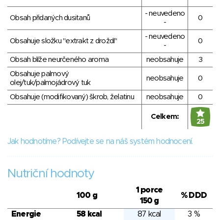
- neuvedeno
Obsah přidaných dusitanů
0
-
- neuvedeno
Obsahuje složku "extrakt z droždí"
0
-
Obsah blíže neurčeného aroma
neobsahuje
3
Obsahuje palmový
neobsahuje
0
olej/tuk/palmojádrový tuk
Obsahuje (modifikovaný) škrob, želatinu
neobsahuje
0
Celkem:
25
Jak hodnotíme? Podívejte se na náš systém hodnocení.
Nutriční hodnoty
1 porce
100 g
% DDD
150 g
Energie
58 kcal
87 kcal
3 %