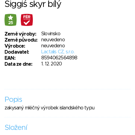
Siggiś skyr bílý
25
Slovinsko
Země výroby:
neuvedeno
Země původu:
neuvedeno
Výrobce:
Lactalis CZ, s.r.o.
Dodavatel:
8594062564898
EAN:
1. 12. 2020
Data ze dne:
Popis
zakysaný mléčný výrobek islandského typu
Složení