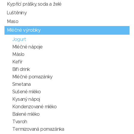
Kypřící prášky, soda a želé
Luštěniny
Maso
Mléčné výrobky
Jogurt
Mléčné nápoje
Máslo
Kefír
Bifi drink
Mléčné pomazánky
Smetana
Sušené mléko
Kysaný nápoj
Kondenzované mléko
Balené mléko
Tvaroh
Termizovaná pomazánka