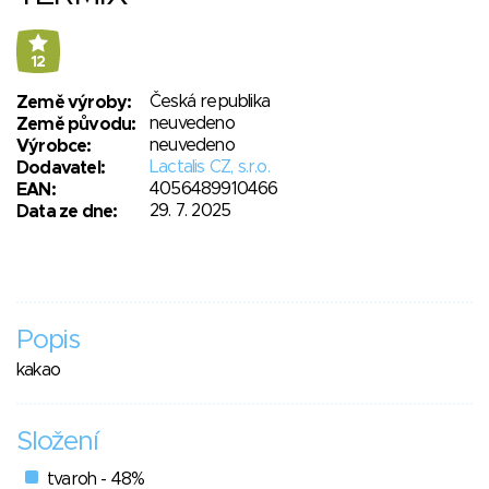
12
Česká republika
Země výroby:
neuvedeno
Země původu:
neuvedeno
Výrobce:
Lactalis CZ, s.r.o.
Dodavatel:
4056489910466
EAN:
29. 7. 2025
Data ze dne:
Popis
kakao
Složení
tvaroh - 48%