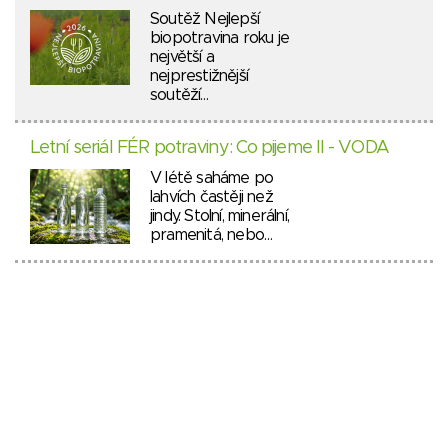
Soutěž Nejlepší
biopotravina roku je
největší a
nejprestižnější
soutěží…
Letní seriál FÉR potraviny: Co pijeme II - VODA
V létě saháme po
lahvích častěji než
jindy. Stolní, minerální,
pramenitá, nebo…