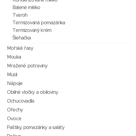
Kondenzované mléko
Balené mléko
Tvaroh
Termizovaná pomazánka
Termizovaný krém
Šlehačka
Mořské řasy
Mouka
Mražené potraviny
Müsli
Nápoje
Obilné vločky a obiloviny
Ochucovadla
Ořechy
Ovoce
Paštiky, pomazánky a saláty