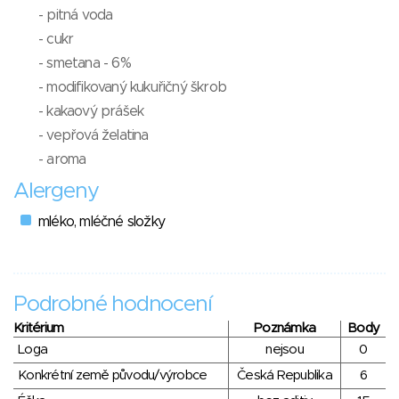
- pitná voda
- cukr
- smetana - 6%
- modifikovaný kukuřičný škrob
- kakaový prášek
- vepřová želatina
- aroma
Alergeny
mléko, mléčné složky
Podrobné hodnocení
Kritérium
Poznámka
Body
Loga
nejsou
0
Konkrétní země původu/výrobce
Česká Republika
6