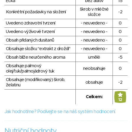
Éčka
bez aditiv
15
škrob v mléčné
Konkrétní požadavky na složení
-2
složce
Uvedeno zdravotní tvrzení
- neuvedeno -
0
Uvedeno výživové tvrzení
- neuvedeno -
0
Obsah přidaných dusitanů
- neuvedeno -
0
Obsahuje složku "extrakt z droždí"
- neuvedeno -
0
Obsah blíže neurčeného aroma
umělé
-5
Obsahuje palmový
neobsahuje
0
olej/tuk/palmojádrový tuk
Obsahuje (modifikovaný) škrob,
obsahuje
-2
želatinu
Celkem:
12
Jak hodnotíme? Podívejte se na náš systém hodnocení.
Nutriční hodnoty