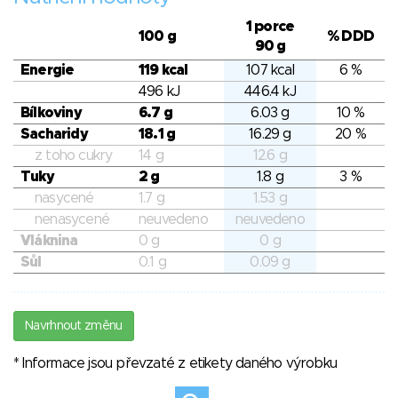
1 porce
100 g
% DDD
90 g
Energie
119 kcal
107 kcal
6 %
496 kJ
446.4 kJ
Bílkoviny
6.7 g
6.03 g
10 %
Sacharidy
18.1 g
16.29 g
20 %
z toho cukry
14 g
12.6 g
Tuky
2 g
1.8 g
3 %
nasycené
1.7 g
1.53 g
nenasycené
neuvedeno
neuvedeno
Vláknina
0 g
0 g
Sůl
0.1 g
0.09 g
Navrhnout změnu
* Informace jsou převzaté z etikety daného výrobku