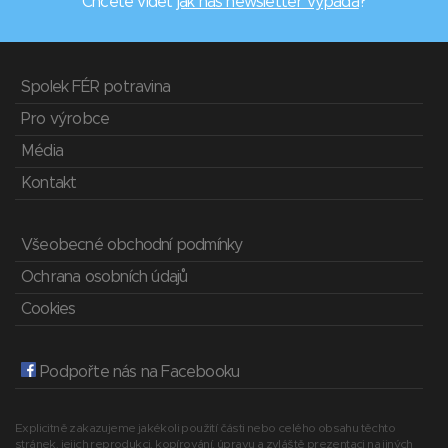
Chcete vidět
jak náš newsletter vypadá
?
Spolek FÉR potravina
Pro výrobce
Média
Kontakt
Všeobecné obchodní podmínky
Ochrana osobních údajů
Cookies
Podpořte nás na Facebooku
Explicitně zakazujeme jakékoli použití části nebo celého obsahu těchto
stránek, jejich reprodukci, kopírování, úpravu a zvláště prezentaci na jiných