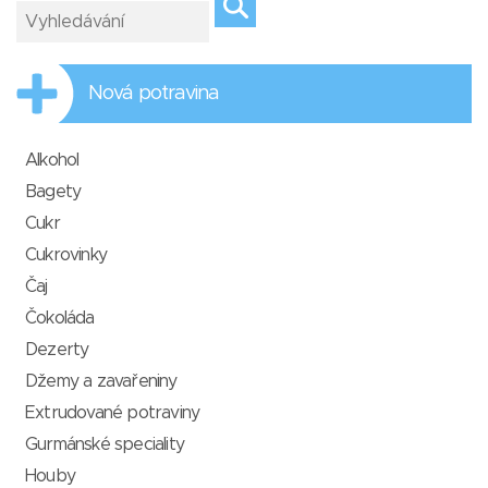
Nová potravina
Alkohol
Bagety
Cukr
Cukrovinky
Čaj
Čokoláda
Dezerty
Džemy a zavařeniny
Extrudované potraviny
Gurmánské speciality
Houby