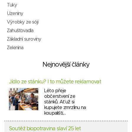
Tuky
Uzeniny
Výrobky ze sóji
Zahušťovadla
Základní suroviny
Zelenina
Nejnovější články
Jídlo ze stánku? I to můžete reklamovat
Léto přeje
občerstvení ze
stánků. Ať už si
kupujete zmrzlinu na
koupališti,…
Soutěž biopotravina slaví 25 let