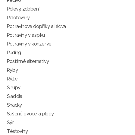
Pečivo
Polevy, zdobení
Polotovary
Potravinové doplňky a léčiva
Potraviny v aspiku
Potraviny v konzervě
Puding
Rostlinné alternativy
Ryby
Rýže
Sirupy
Sladidla
Snacky
Sušené ovoce a plody
Sýr
Těstoviny