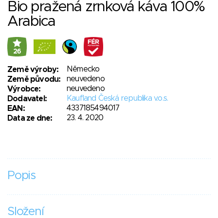
Bio pražená zrnková káva 100%
Arabica
26
Německo
Země výroby:
neuvedeno
Země původu:
neuvedeno
Výrobce:
Kaufland Česká republika v.o.s.
Dodavatel:
4337185494017
EAN:
23. 4. 2020
Data ze dne:
Popis
Složení