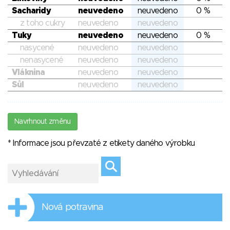
Sacharidy
neuvedeno
neuvedeno
0 %
z toho cukry
neuvedeno
neuvedeno
Tuky
neuvedeno
neuvedeno
0 %
nasycené
neuvedeno
neuvedeno
nenasycené
neuvedeno
neuvedeno
Vláknina
neuvedeno
neuvedeno
Sůl
neuvedeno
neuvedeno
Navrhnout změnu
* Informace jsou převzaté z etikety daného výrobku
Nová potravina