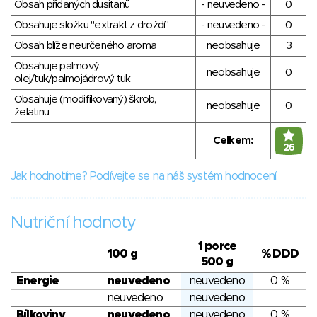
Obsah přidaných dusitanů
- neuvedeno -
0
Obsahuje složku "extrakt z droždí"
- neuvedeno -
0
Obsah blíže neurčeného aroma
neobsahuje
3
Obsahuje palmový
neobsahuje
0
olej/tuk/palmojádrový tuk
Obsahuje (modifikovaný) škrob,
neobsahuje
0
želatinu
Celkem:
26
Jak hodnotíme? Podívejte se na náš systém hodnocení.
Nutriční hodnoty
1 porce
100 g
% DDD
500 g
Energie
neuvedeno
neuvedeno
0 %
neuvedeno
neuvedeno
Bílkoviny
neuvedeno
neuvedeno
0 %