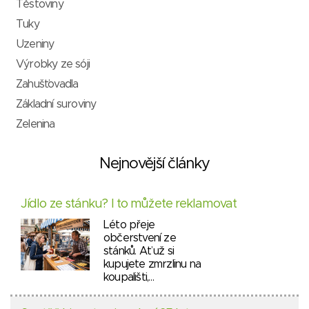
Těstoviny
Tuky
Uzeniny
Výrobky ze sóji
Zahušťovadla
Základní suroviny
Zelenina
Nejnovější články
Jídlo ze stánku? I to můžete reklamovat
Léto přeje
občerstvení ze
stánků. Ať už si
kupujete zmrzlinu na
koupališti,…