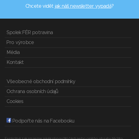
Chcete vidět
jak náš newsletter vypadá
?
Spolek FÉR potravina
Pro výrobce
Média
Kontakt
Všeobecné obchodní podmínky
Ochrana osobních údajů
Cookies
Podpořte nás na Facebooku
Explicitně zakazujeme jakékoli použití části nebo celého obsahu těchto