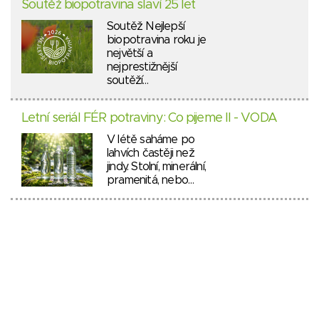
Soutěž biopotravina slaví 25 let
Soutěž Nejlepší
biopotravina roku je
největší a
nejprestižnější
soutěží…
Letní seriál FÉR potraviny: Co pijeme II - VODA
V létě saháme po
lahvích častěji než
jindy. Stolní, minerální,
pramenitá, nebo…