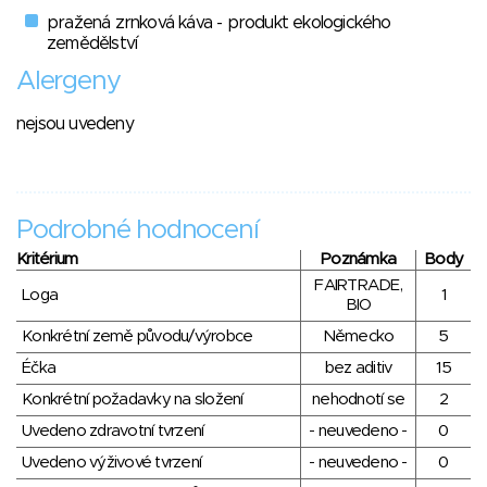
pražená zrnková káva - produkt ekologického
zemědělství
Alergeny
nejsou uvedeny
Podrobné hodnocení
Kritérium
Poznámka
Body
FAIRTRADE,
Loga
1
BIO
Konkrétní země původu/výrobce
Německo
5
Éčka
bez aditiv
15
Konkrétní požadavky na složení
nehodnotí se
2
Uvedeno zdravotní tvrzení
- neuvedeno -
0
Uvedeno výživové tvrzení
- neuvedeno -
0