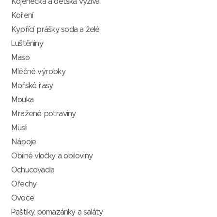
Kojenecká a dětská výživa
Koření
Kypřící prášky, soda a želé
Luštěniny
Maso
Mléčné výrobky
Mořské řasy
Mouka
Mražené potraviny
Müsli
Nápoje
Obilné vločky a obiloviny
Ochucovadla
Ořechy
Ovoce
Paštiky, pomazánky a saláty