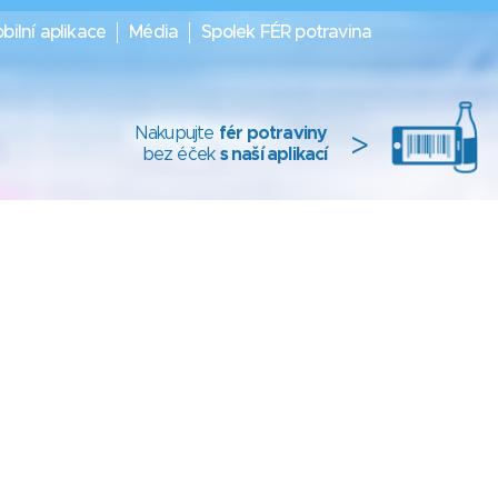
bilní aplikace
Média
Spolek FÉR potravina
Nakupujte
fér potraviny
>
bez éček
s naší aplikací