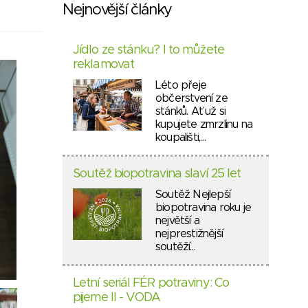
Nejnovější články
Jídlo ze stánku? I to můžete
reklamovat
Léto přeje
občerstvení ze
stánků. Ať už si
kupujete zmrzlinu na
koupališti,…
Soutěž biopotravina slaví 25 let
Soutěž Nejlepší
biopotravina roku je
největší a
nejprestižnější
soutěží…
Letní seriál FÉR potraviny: Co
pijeme II - VODA