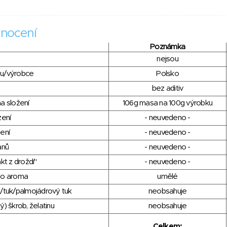
nocení
Poznámka
nejsou
du/výrobce
Polsko
bez aditiv
a složení
106g masa na 100g výrobku
zení
- neuvedeno -
ení
- neuvedeno -
anů
- neuvedeno -
kt z droždí"
- neuvedeno -
ho aroma
umělé
/tuk/palmojádrový tuk
neobsahuje
) škrob, želatinu
neobsahuje
Celkem: