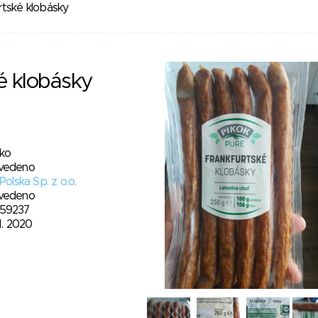
rtské klobásky
é klobásky
sko
vedeno
 Polska Sp. z o.o.
vedeno
59237
11. 2020