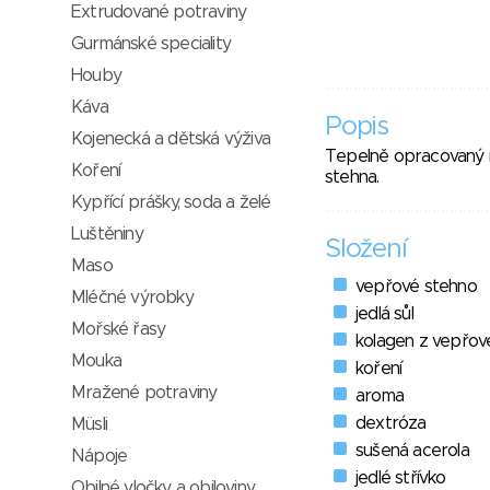
Extrudované potraviny
Gurmánské speciality
Houby
Káva
Popis
Kojenecká a dětská výživa
Tepelně opracovaný 
Koření
stehna.
Kypřící prášky, soda a želé
Luštěniny
Složení
Maso
vepřové stehno
Mléčné výrobky
jedlá sůl
Mořské řasy
kolagen z vepřové
Mouka
koření
Mražené potraviny
aroma
dextróza
Müsli
sušená acerola
Nápoje
jedlé střívko
Obilné vločky a obiloviny