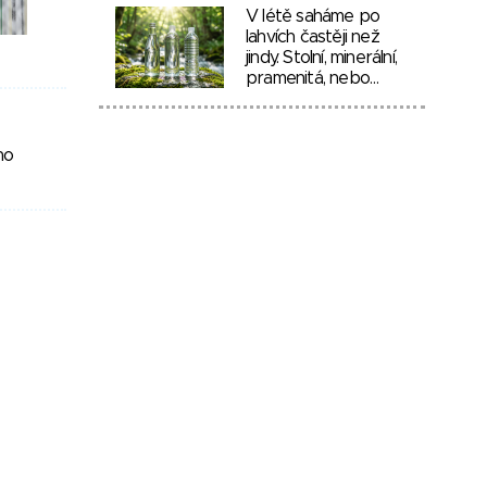
V létě saháme po
lahvích častěji než
jindy. Stolní, minerální,
pramenitá, nebo…
ho