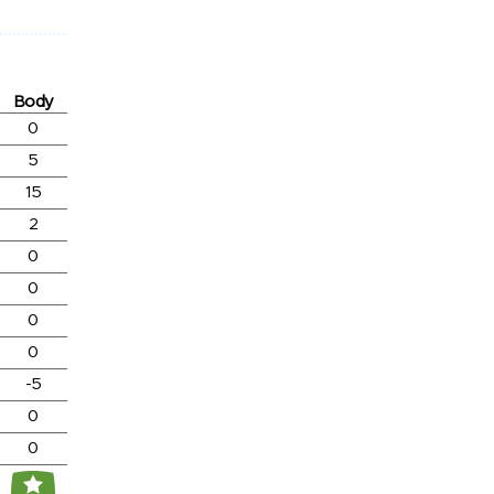
Body
0
5
15
2
0
0
0
0
-5
0
0