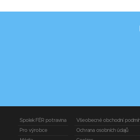
Spolek FÉR potravina
Všeobecné obchodní podmí
Pro výrobce
Ochrana osobních údajů