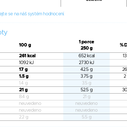
ejte se na náš systém hodnocení.
oty
1 porce
100 g
% 
250 g
261 kcal
652 kcal
13
1092 kJ
2730 kJ
17 g
42.5 g
26
1.5 g
3.75 g
2
1.4 g
3.5 g
21 g
52.5 g
30
8.4 g
21 g
neuvedeno
neuvedeno
neuvedeno
neuvedeno
2.2 g
5.5 g