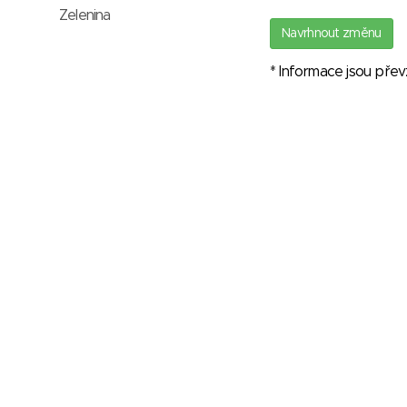
Zelenina
Navrhnout změnu
* Informace jsou pře