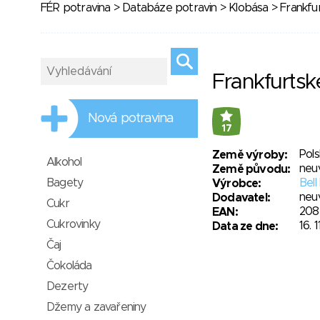
FÉR potravina
>
Databáze potravin
>
Klobása
> Frankfu
Frankfurtsk
Nová potravina
17
Pol
Země výroby:
Alkohol
neu
Země původu:
Bagety
Bell
Výrobce:
neu
Dodavatel:
Cukr
208
EAN:
Cukrovinky
16. 
Data ze dne:
Čaj
Čokoláda
Dezerty
Džemy a zavařeniny