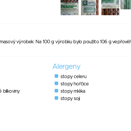
masový výrobek. Na 100 g výrobku bylo použito 106 g vepřové
Alergeny
stopy celeru
stopy hořčice
 bílkoviny
stopy mléka
stopy soji