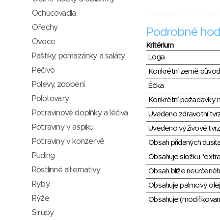
Ochucovadla
Ořechy
Podrobné hod
Ovoce
Kritérium
Paštiky, pomazánky a saláty
Loga
Pečivo
Konkrétní země půvo
Polevy, zdobení
Éčka
Polotovary
Konkrétní požadavky n
Potravinové doplňky a léčiva
Uvedeno zdravotní tvr
Potraviny v aspiku
Uvedeno výživové tvrz
Potraviny v konzervě
Obsah přidaných dusit
Puding
Obsahuje složku "extra
Rostlinné alternativy
Obsah blíže neurčené
Ryby
Obsahuje palmový olej
Rýže
Obsahuje (modifikovaný
Sirupy