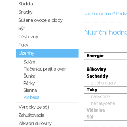
Sladidla
Snacky
Jak hodnotíme? Podív
Sušené ovoce a plody
Sýr
Nutriční hodn
Těstoviny
Tuky
Uzeniny
Energie
Salám
Tlačenka, prejt a ovar
Bílkoviny
Šunka
Sacharidy
z toho cukry
Párky
Tuky
Slanina
nasycené
Klobása
nenasycené
Výrobky ze sóji
Vláknina
Zahušťovadla
Sůl
Základní suroviny