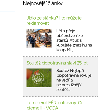
Nejnovější články
Jídlo ze stánku? I to můžete
reklamovat
Léto přeje
občerstvení ze
stánků. Ať už si
kupujete zmrzlinu na
koupališti,…
Soutěž biopotravina slaví 25 let
Soutěž Nejlepší
biopotravina roku je
největší a
nejprestižnější
soutěží…
Letní seriál FÉR potraviny: Co
pijeme II - VODA