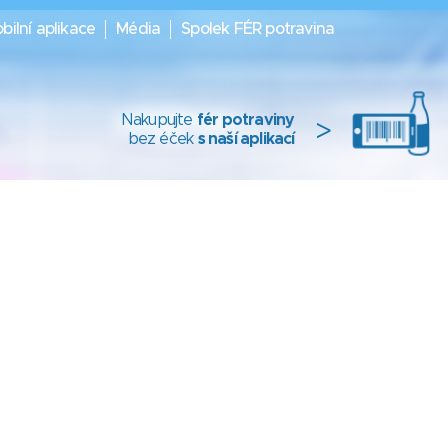
bilní aplikace
Média
Spolek FÉR potravina
Nakupujte
fér potraviny
>
bez éček
s naší aplikací