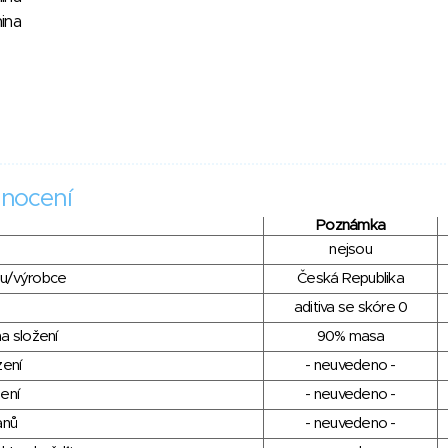
ina
nocení
Poznámka
nejsou
du/výrobce
Česká Republika
aditiva se skóre 0
a složení
90% masa
zení
- neuvedeno -
ení
- neuvedeno -
anů
- neuvedeno -