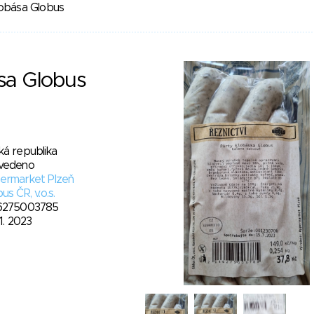
lobása Globus
sa Globus
ká republika
vedeno
ermarket Plzeň
us ČR, v.o.s.
6275003785
11. 2023