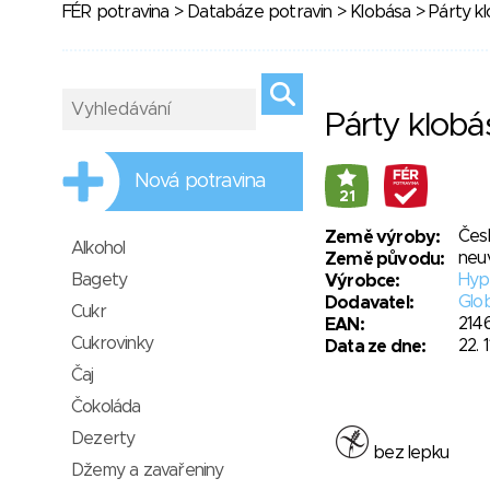
FÉR potravina
>
Databáze potravin
>
Klobása
> Párty k
Párty klobá
Nová potravina
21
Čes
Země výroby:
Alkohol
neu
Země původu:
Bagety
Hyp
Výrobce:
Glob
Dodavatel:
Cukr
214
EAN:
Cukrovinky
22. 
Data ze dne:
Čaj
Čokoláda
Dezerty
bez lepku
Džemy a zavařeniny