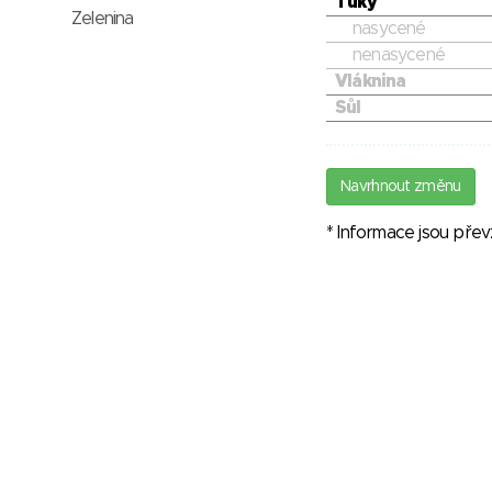
Tuky
Zelenina
nasycené
nenasycené
Vláknina
Sůl
Navrhnout změnu
* Informace jsou pře