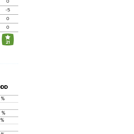
0
-5
0
0
21
DDD
 %
 %
 %