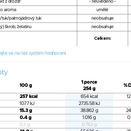
kt z droždí"
- neuvedeno -
ho aroma
umělé
/tuk/palmojádrový tuk
neobsahuje
) škrob, želatinu
neobsahuje
Celkem:
ejte se na náš systém hodnocení.
oty
1 porce
100 g
% 
254 g
257 kcal
654 kcal
12
1077 kJ
2735.58 kJ
15.3 g
38.862 g
24
0.4 g
1.016 g
0
0.3 g
0.762 g