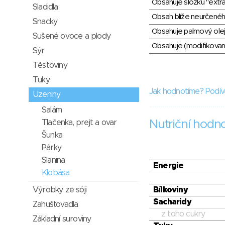
Obsahuje složku "extra
Sladidla
Obsah blíže neurčené
Snacky
Obsahuje palmový olej
Sušené ovoce a plody
Obsahuje (modifikovaný
Sýr
Těstoviny
Tuky
Jak hodnotíme? Podív
Uzeniny
Salám
Tlačenka, prejt a ovar
Nutriční hodn
Šunka
Párky
Slanina
Energie
Klobása
Výrobky ze sóji
Bílkoviny
Sacharidy
Zahušťovadla
z toho cukry
Základní suroviny