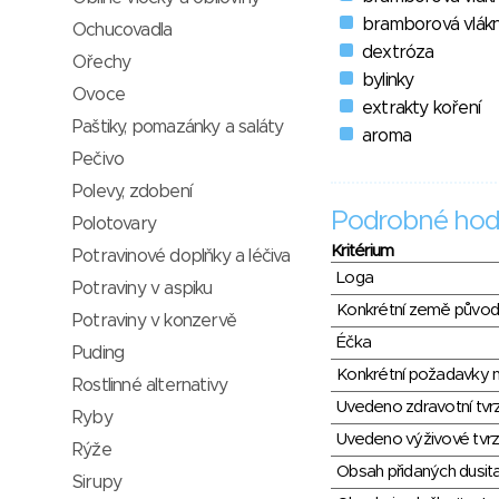
bramborová vlákn
Ochucovadla
dextróza
Ořechy
bylinky
Ovoce
extrakty koření
Paštiky, pomazánky a saláty
aroma
Pečivo
Polevy, zdobení
Podrobné hod
Polotovary
Kritérium
Potravinové doplňky a léčiva
Loga
Potraviny v aspiku
Konkrétní země půvo
Potraviny v konzervě
Éčka
Puding
Konkrétní požadavky n
Rostlinné alternativy
Uvedeno zdravotní tvr
Ryby
Uvedeno výživové tvrz
Rýže
Obsah přidaných dusit
Sirupy