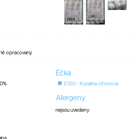
ně opracovaný.
Éčka
90%
E330 - Kyselina citronová
Alergeny
nejsou uvedeny
ina