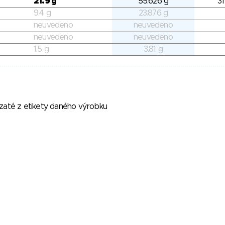
21.9 g
55.626 g
31
9.4 g
23.876 g
neuvedeno
neuvedeno
neuvedeno
neuvedeno
1.5 g
3.81 g
vzaté z etikety daného výrobku