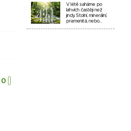
V létě saháme po
lahvích častěji než
jindy. Stolní, minerální,
pramenitá, nebo…