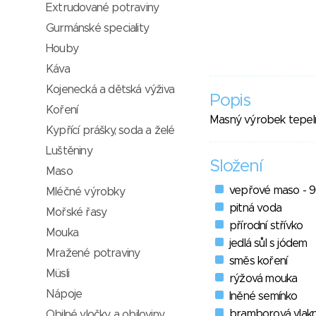
Extrudované potraviny
Gurmánské speciality
Houby
Káva
Kojenecká a dětská výživa
Popis
Koření
Masný výrobek tepel
Kypřící prášky, soda a želé
Luštěniny
Složení
Maso
vepřové maso - 
Mléčné výrobky
pitná voda
Mořské řasy
přírodní střívko
Mouka
jedlá sůl s jódem
Mražené potraviny
směs koření
Müsli
rýžová mouka
Nápoje
lněné semínko
bramborová vlakn
Obilné vločky a obiloviny