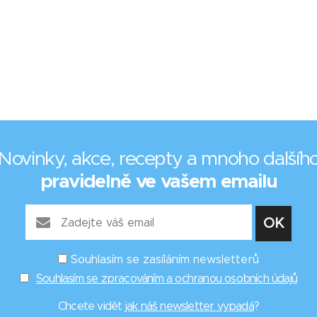
Novinky, akce, recepty a mnoho dalšíh
pravidelně ve vašem emailu
Souhlasím se zasíláním newsletterů
Souhlasím se zpracováním a ochranou osobních údajů
Chcete vidět
jak náš newsletter vypadá
?