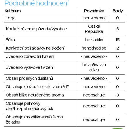
Podrobné hodnocení
Kritérium
Poznámka
Body
Loga
- neuvedeno -
0
Česká
Konkrétní země původu/výrobce
6
Republika
Éčka
bez aditiv
15
Konkrétní požadavky na složení
nehodnotí se
2
Uvedeno zdravotní tvrzení
- neuvedeno -
0
bez přídavku
Uvedeno výživové tvrzení
0
cukru
Obsah přidaných dusitanů
- neuvedeno -
0
Obsahuje složku "extrakt z droždí"
- neuvedeno -
0
Obsah blíže neurčeného aroma
neobsahuje
3
Obsahuje palmový
neobsahuje
0
olej/tuk/palmojádrový tuk
Obsahuje (modifikovaný) škrob,
neobsahuje
0
želatinu