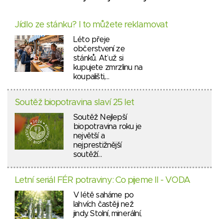
Jídlo ze stánku? I to můžete reklamovat
Léto přeje
občerstvení ze
stánků. Ať už si
kupujete zmrzlinu na
koupališti,…
Soutěž biopotravina slaví 25 let
Soutěž Nejlepší
biopotravina roku je
největší a
nejprestižnější
soutěží…
Letní seriál FÉR potraviny: Co pijeme II - VODA
V létě saháme po
lahvích častěji než
jindy. Stolní, minerální,