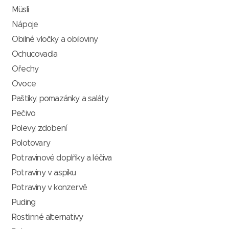
Müsli
Nápoje
Obilné vločky a obiloviny
Ochucovadla
Ořechy
Ovoce
Paštiky, pomazánky a saláty
Pečivo
Polevy, zdobení
Polotovary
Potravinové doplňky a léčiva
Potraviny v aspiku
Potraviny v konzervě
Puding
Rostlinné alternativy