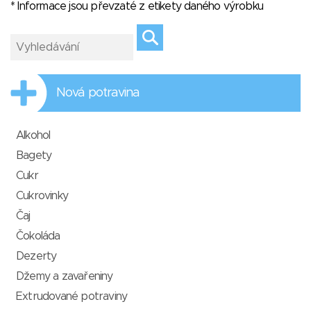
* Informace jsou převzaté z etikety daného výrobku
Nová potravina
Alkohol
Bagety
Cukr
Cukrovinky
Čaj
Čokoláda
Dezerty
Džemy a zavařeniny
Extrudované potraviny