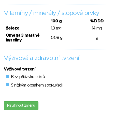
Vitamíny / minerály / stopové prvky
100 g
% DDD
železo
1.3 mg
14 mg
Omega 3 mastné
0.08 g
g
kyseliny
Výživová a zdravotní tvrzení
Výživová tvrzení
Bez přídavku cukrů
S nízkým obsahem sodíku/soli
Navrhnout změnu