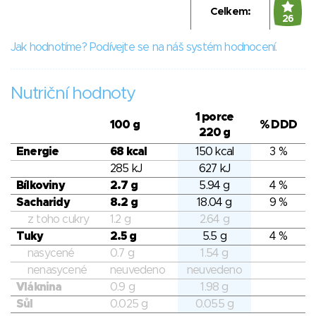
Celkem:
26
Jak hodnotíme? Podívejte se na náš systém hodnocení.
Nutriční hodnoty
1 porce
100 g
% DDD
220 g
Energie
68 kcal
150 kcal
3 %
285 kJ
627 kJ
Bílkoviny
2.7 g
5.94 g
4 %
Sacharidy
8.2 g
18.04 g
9 %
z toho cukry
1.2 g
2.64 g
Tuky
2.5 g
5.5 g
4 %
nasycené
0.7 g
1.54 g
nenasycené
neuvedeno
neuvedeno
Vláknina
0.9 g
1.98 g
Sůl
0.025 g
0.055 g