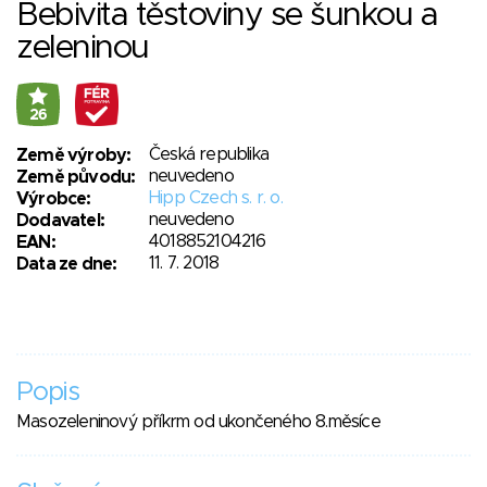
Bebivita těstoviny se šunkou a
zeleninou
26
Česká republika
Země výroby:
neuvedeno
Země původu:
Hipp Czech s. r. o.
Výrobce:
neuvedeno
Dodavatel:
4018852104216
EAN:
11. 7. 2018
Data ze dne:
Popis
Masozeleninový příkrm od ukončeného 8.měsíce