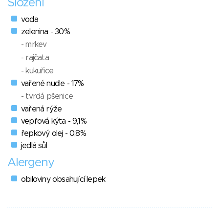
Složení
voda
zelenina - 30%
- mrkev
- rajčata
- kukuřice
vařené nudle - 17%
- tvrdá pšenice
vařená rýže
vepřová kýta - 9,1%
řepkový olej - 0,8%
jedlá sůl
Alergeny
obiloviny obsahující lepek