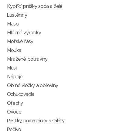
Kypřící prášky, soda a želé
Luštěniny
Maso
Mléčné výrobky
Mořské řasy
Mouka
Mražené potraviny
Müsli
Nápoje
Obilné vločky a obiloviny
Ochucovadla
Ořechy
Ovoce
Paštiky, pomazánky a saláty
Pečivo