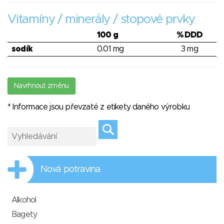
Vitamíny / minerály / stopové prvky
100 g
% DDD
sodík
0.01 mg
3 mg
Navrhnout změnu
* Informace jsou převzaté z etikety daného výrobku
Nová potravina
Alkohol
Bagety