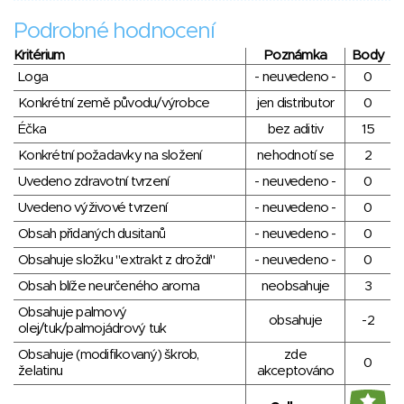
Podrobné hodnocení
Kritérium
Poznámka
Body
Loga
- neuvedeno -
0
Konkrétní země původu/výrobce
jen distributor
0
Éčka
bez aditiv
15
Konkrétní požadavky na složení
nehodnotí se
2
Uvedeno zdravotní tvrzení
- neuvedeno -
0
Uvedeno výživové tvrzení
- neuvedeno -
0
Obsah přidaných dusitanů
- neuvedeno -
0
Obsahuje složku "extrakt z droždí"
- neuvedeno -
0
Obsah blíže neurčeného aroma
neobsahuje
3
Obsahuje palmový
obsahuje
-2
olej/tuk/palmojádrový tuk
Obsahuje (modifikovaný) škrob,
zde
0
želatinu
akceptováno