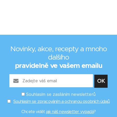
Novinky, akce, recepty a mnoho
dalšího
pravidelně ve vašem emailu
Souhlasím se zasíláním newsletterů
Souhlasím se zpracováním a ochranou osobních údajů
Chcete vidět
jak náš newsletter vypadá
?