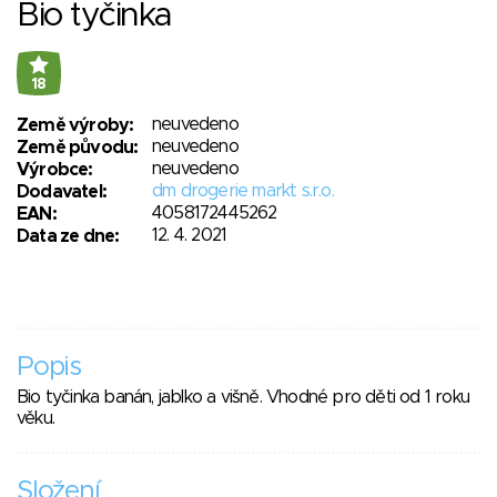
Bio tyčinka
18
neuvedeno
Země výroby:
neuvedeno
Země původu:
neuvedeno
Výrobce:
dm drogerie markt s.r.o.
Dodavatel:
4058172445262
EAN:
12. 4. 2021
Data ze dne:
Popis
Bio tyčinka banán, jablko a višně. Vhodné pro děti od 1 roku
věku.
Složení