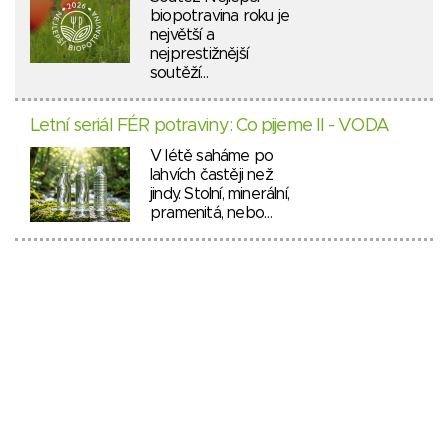
biopotravina roku je
největší a
nejprestižnější
soutěží…
Letní seriál FÉR potraviny: Co pijeme II - VODA
V létě saháme po
lahvích častěji než
jindy. Stolní, minerální,
pramenitá, nebo…