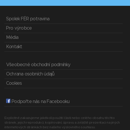
Spolek FÉR potravina
Pro výrobce
Média
Kontakt
Všeobecné obchodní podmínky
Ochrana osobních údajů
Cookies
Podpořte nás na Facebooku
Explicitně zakazujeme jakékoli použití části nebo celého obsahu těchto
stránek, jejich reprodukci, kopírování, úpravu a zvláště prezentaci na jiných
internetových stránkách bez našeho výslovného souhlasu.