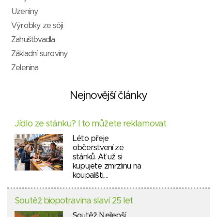
Uzeniny
Výrobky ze sóji
Zahušťovadla
Základní suroviny
Zelenina
Nejnovější články
Jídlo ze stánku? I to můžete reklamovat
Léto přeje
občerstvení ze
stánků. Ať už si
kupujete zmrzlinu na
koupališti,…
Soutěž biopotravina slaví 25 let
Soutěž Nejlepší