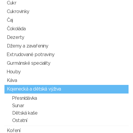
Cukr
Cukrovinky
Čaj
Čokoláda
Dezerty
Džemy a zavařeniny
Extrudované potraviny
Gurmánské speciality
Houby
Káva
Kojenecká a dětská výživa
Přesnídávka
Sunar
Dětská kaše
Ostatní
Koření