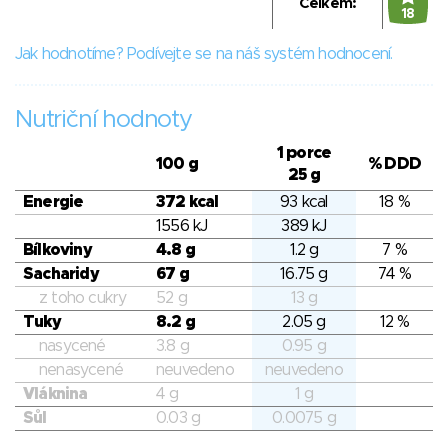
Celkem:
18
Jak hodnotíme? Podívejte se na náš systém hodnocení.
Nutriční hodnoty
1 porce
100 g
% DDD
25 g
Energie
372 kcal
93 kcal
18 %
1556 kJ
389 kJ
Bílkoviny
4.8 g
1.2 g
7 %
Sacharidy
67 g
16.75 g
74 %
z toho cukry
52 g
13 g
Tuky
8.2 g
2.05 g
12 %
nasycené
3.8 g
0.95 g
nenasycené
neuvedeno
neuvedeno
Vláknina
4 g
1 g
Sůl
0.03 g
0.0075 g