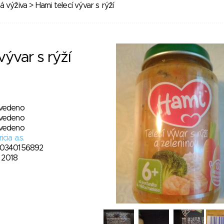
á výživa
> Hami telecí vývar s rýží
vývar s rýží
vedeno
vedeno
vedeno
icia a.s.
0340156892
7. 2018