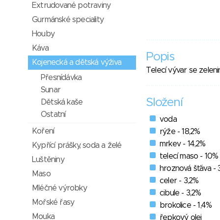
Extrudované potraviny
Gurmánské speciality
Houby
Káva
Popis
Kojenecká a dětská výživa
Telecí vývar se zele
Přesnídávka
Sunar
Složení
Dětská kaše
Ostatní
voda
Koření
rýže - 18,2%
mrkev - 14,2%
Kypřící prášky, soda a želé
telecí maso - 10%
Luštěniny
hroznová šťáva - 
Maso
celer - 3,2%
Mléčné výrobky
cibule - 3,2%
Mořské řasy
brokolice - 1,4%
Mouka
řepkový olej