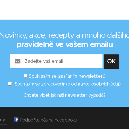
Novinky, akce, recepty a mnoho dalšíh
pravidelně ve vašem emailu
Souhlasím se zasíláním newsletterů
Souhlasím se zpracováním a ochranou osobních údajů
Chcete vidět
jak náš newsletter vypadá
?
nky
Podpořte nás na Facebooku