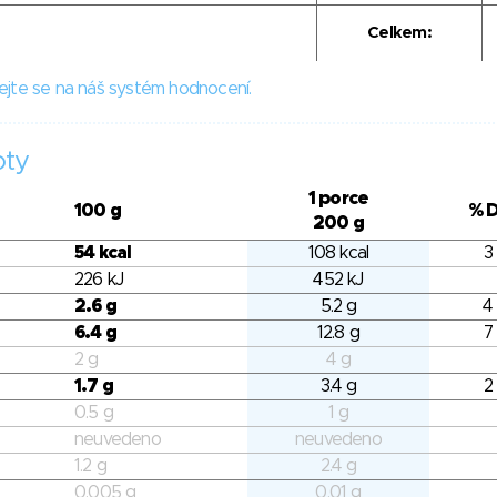
Celkem:
ejte se na náš systém hodnocení.
oty
1 porce
100 g
% 
200 g
54 kcal
108 kcal
3
226 kJ
452 kJ
2.6 g
5.2 g
4
6.4 g
12.8 g
7
2 g
4 g
1.7 g
3.4 g
2
0.5 g
1 g
neuvedeno
neuvedeno
1.2 g
2.4 g
0.005 g
0.01 g