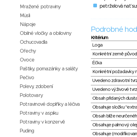
petrželová nať s
Mražené potraviny
Müsli
Nápoje
Podrobné hod
Obilné vločky a obiloviny
Kritérium
Ochucovadla
Loga
Ořechy
Konkrétní země půvo
Ovoce
Éčka
Paštiky, pomazánky a saláty
Konkrétní požadavky n
Pečivo
Uvedeno zdravotní tvr
Polevy, zdobení
Uvedeno výživové tvrz
Polotovary
Obsah přidaných dusit
Potravinové doplňky a léčiva
Obsahuje složku "extra
Potraviny v aspiku
Obsah blíže neurčené
Potraviny v konzervě
Obsahuje palmový olej
Puding
Obsahuje (modifikovaný