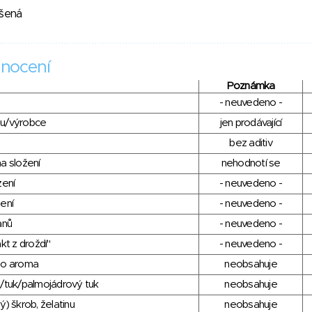
ušená
nocení
Poznámka
- neuvedeno -
du/výrobce
jen prodávající
bez aditiv
a složení
nehodnotí se
zení
- neuvedeno -
ení
- neuvedeno -
anů
- neuvedeno -
kt z droždí"
- neuvedeno -
ho aroma
neobsahuje
/tuk/palmojádrový tuk
neobsahuje
) škrob, želatinu
neobsahuje