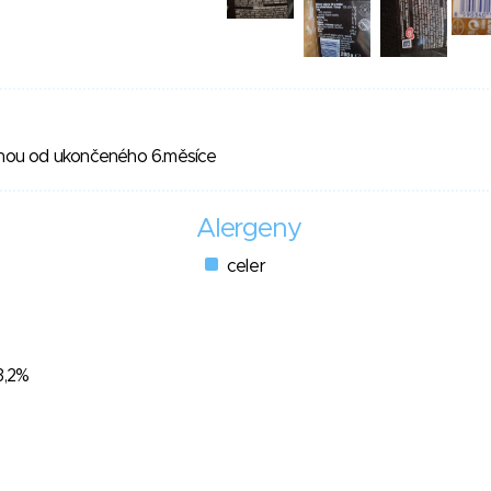
ninou od ukončeného 6.měsíce
Alergeny
celer
3,2%