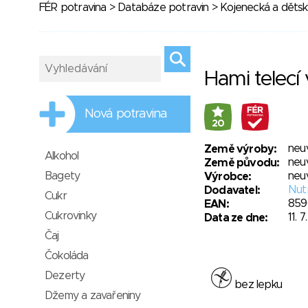
FÉR potravina
>
Databáze potravin
>
Kojenecká a dětsk
Hami telecí 
Nová potravina
20
neu
Země výroby:
Alkohol
neu
Země původu:
Bagety
neu
Výrobce:
Nutr
Dodavatel:
Cukr
859
EAN:
Cukrovinky
11. 
Data ze dne:
Čaj
Čokoláda
Dezerty
bez lepku
Džemy a zavařeniny