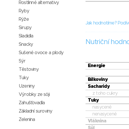
Rostlinné alternativy
Ryby
Rýže
Jak hodnotíme? Podív
Sirupy
Sladidla
Nutriční hodn
Snacky
Sušené ovoce a plody
Sýr
Energie
Těstoviny
Tuky
Bílkoviny
Uzeniny
Sacharidy
z toho cukry
Výrobky ze sóji
Tuky
Zahušťovadla
nasycené
Základní suroviny
nenasycené
Zelenina
Vláknina
Sůl