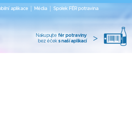
bilní aplikace
Média
Spolek FÉR potravina
Nakupujte
fér potraviny
>
bez éček
s naší aplikací