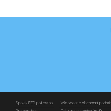
Spolek FÉR potravina
Všeobecné obchodní podmí