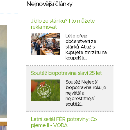
Nejnovější články
Jídlo ze stánku? I to můžete
reklamovat
Léto přeje
občerstvení ze
stánků. Ať už si
kupujete zmrzlinu na
koupališti,…
Soutěž biopotravina slaví 25 let
Soutěž Nejlepší
biopotravina roku je
největší a
nejprestižnější
soutěží…
Letní seriál FÉR potraviny: Co
pijeme II - VODA