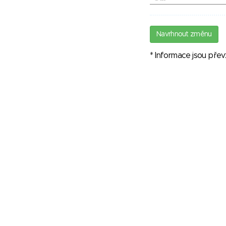
Navrhnout změnu
* Informace jsou pře