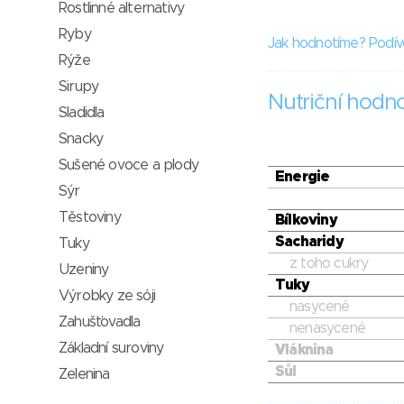
Rostlinné alternativy
Ryby
Jak hodnotíme? Podív
Rýže
Sirupy
Nutriční hodn
Sladidla
Snacky
Sušené ovoce a plody
Energie
Sýr
Těstoviny
Bílkoviny
Sacharidy
Tuky
z toho cukry
Uzeniny
Tuky
Výrobky ze sóji
nasycené
Zahušťovadla
nenasycené
Základní suroviny
Vláknina
Sůl
Zelenina