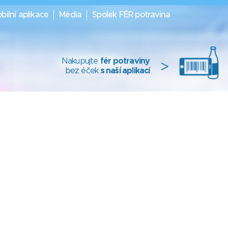
bilní aplikace
Média
Spolek FÉR potravina
Nakupujte
fér potraviny
>
bez éček
s naší aplikací