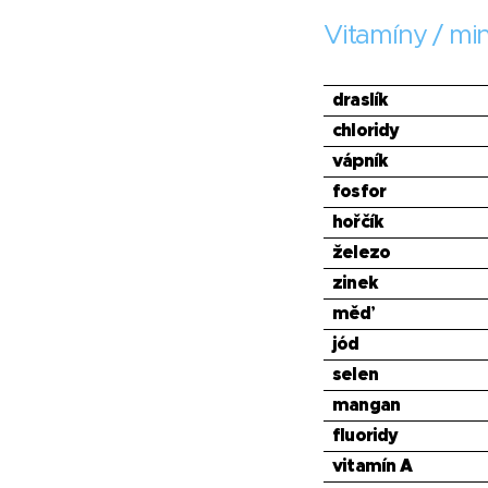
Vitamíny / min
draslík
chloridy
vápník
fosfor
hořčík
železo
zinek
měď
jód
selen
mangan
fluoridy
vitamín A