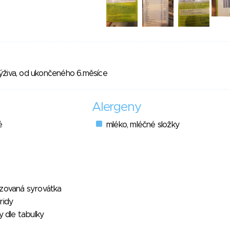
ýživa, od ukončeného 6.měsíce
Alergeny
é
mléko, mléčné složky
izovaná syrovátka
ridy
y dle tabulky