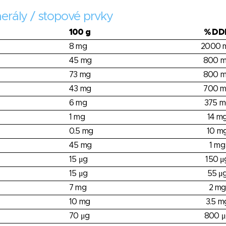
erály / stopové prvky
100 g
% DD
8 mg
2000 
45 mg
800 
73 mg
800 
43 mg
700 
6 mg
375 m
1 mg
14 m
0.5 mg
10 m
45 mg
1 mg
15 μg
150 μ
15 μg
55 μ
7 mg
2 mg
10 mg
3.5 m
70 μg
800 μ