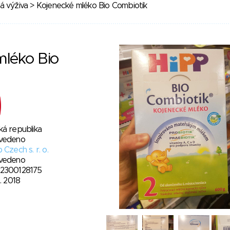
á výživa
> Kojenecké mléko Bio Combiotik
mléko Bio
ká republika
vedeno
 Czech s. r. o.
vedeno
2300128175
6. 2018