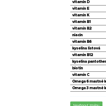
vitamin D
vitamín E
vitamín K
vitamín B1
vitamín B2
niacin
vitamin B6
kyselina listová
vitamin B12
kyselina pantothe
biotin
vitamín C
Omega 6 mastné k
Omega 3 mastné k
Navrhnout změnu