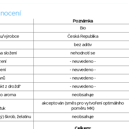
nocení
Poznámka
Bio
du/výrobce
Česká Republika
bez aditiv
a složení
nehodnotí se
zení
- neuvedeno -
ení
- neuvedeno -
anů
- neuvedeno -
kt z droždí"
- neuvedeno -
ho aroma
neobsahuje
akceptován (směs pro vytvoření optimálního
tuk
poměru MK)
) škrob, želatinu
neobsahuje
Celkem: