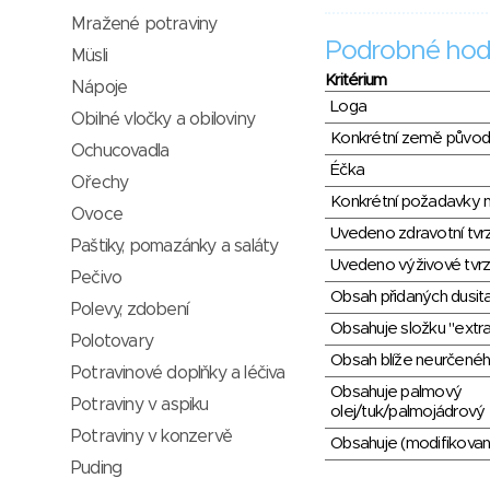
Mražené potraviny
Podrobné hod
Müsli
Kritérium
Nápoje
Loga
Obilné vločky a obiloviny
Konkrétní země půvo
Ochucovadla
Éčka
Ořechy
Konkrétní požadavky n
Ovoce
Uvedeno zdravotní tvr
Paštiky, pomazánky a saláty
Uvedeno výživové tvrz
Pečivo
Obsah přidaných dusit
Polevy, zdobení
Obsahuje složku "extra
Polotovary
Obsah blíže neurčené
Potravinové doplňky a léčiva
Obsahuje palmový
Potraviny v aspiku
olej/tuk/palmojádrový 
Potraviny v konzervě
Obsahuje (modifikovaný
Puding