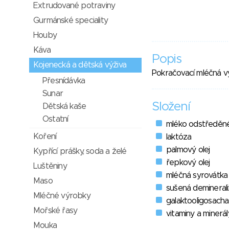
Extrudované potraviny
Gurmánské speciality
Houby
Káva
Popis
Kojenecká a dětská výživa
Pokračovací mléčná v
Přesnídávka
Sunar
Složení
Dětská kaše
Ostatní
mléko odstředěn
Koření
laktóza
palmový olej
Kypřící prášky, soda a želé
řepkový olej
Luštěniny
mléčná syrovátka
Maso
sušená demineral
Mléčné výrobky
galaktooligosacha
Mořské řasy
vitaminy a minerál
Mouka