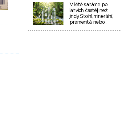
V létě saháme po
lahvích častěji než
jindy. Stolní, minerální,
pramenitá, nebo…