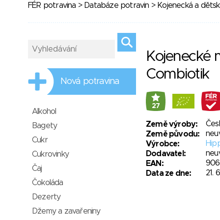
FÉR potravina
>
Databáze potravin
>
Kojenecká a dětsk
Kojenecké 
Combiotik
Nová potravina
27
Alkohol
Čes
Země výroby:
Bagety
neu
Země původu:
Cukr
Hipp
Výrobce:
neu
Dodavatel:
Cukrovinky
906
EAN:
Čaj
21. 
Data ze dne:
Čokoláda
Dezerty
Džemy a zavařeniny