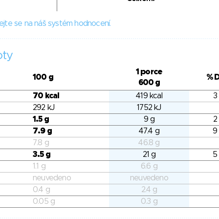
ejte se na náš systém hodnocení.
oty
1 porce
100 g
% 
600 g
70 kcal
419 kcal
3
292 kJ
1752 kJ
1.5 g
9 g
2
7.9 g
47.4 g
9
7.8 g
46.8 g
3.5 g
21 g
5
1.1 g
6.6 g
neuvedeno
neuvedeno
0.4 g
2.4 g
0.05 g
0.3 g