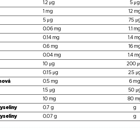
1.2 μg
5 μg
1 mg
12 m
5 μg
75 μ
0.06 mg
1.1 m
0.14 mg
1.4 m
0.6 mg
16 m
0.04 mg
1.4 m
10 μg
200 μ
0.15 μg
2.5 μ
nová
0.5 mg
6 mg
1.5 μg
50 μ
10 mg
80 m
yseliny
0.7 g
g
yseliny
0.07 g
g