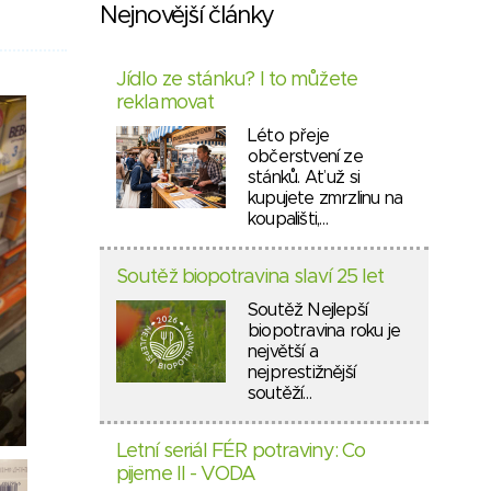
Nejnovější články
Jídlo ze stánku? I to můžete
reklamovat
Léto přeje
občerstvení ze
stánků. Ať už si
kupujete zmrzlinu na
koupališti,…
Soutěž biopotravina slaví 25 let
Soutěž Nejlepší
biopotravina roku je
největší a
nejprestižnější
soutěží…
Letní seriál FÉR potraviny: Co
pijeme II - VODA