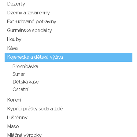
Dezerty
Džemy a zavařeniny
Extrudované potraviny
Gurmánské speciality
Houby
Káva
Kojenecká a dětská výživa
Přesnídávka
Sunar
Dětská kaše
Ostatní
Koření
Kypřící prášky, soda a želé
Luštěniny
Maso
Mléčné výrobky