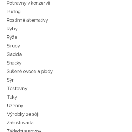
Potraviny v konzervě
Puding
Rostlinné alternativy
Ryby
Rýže
Sirupy
Sladidla
Snacky
Sušené ovoce a plody
Sýr
Těstoviny
Tuky
Uzeniny
Výrobky ze sóji
Zahušťovadla
Základní suroviny