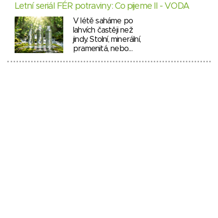
Letní seriál FÉR potraviny: Co pijeme II - VODA
V létě saháme po
lahvích častěji než
jindy. Stolní, minerální,
pramenitá, nebo…