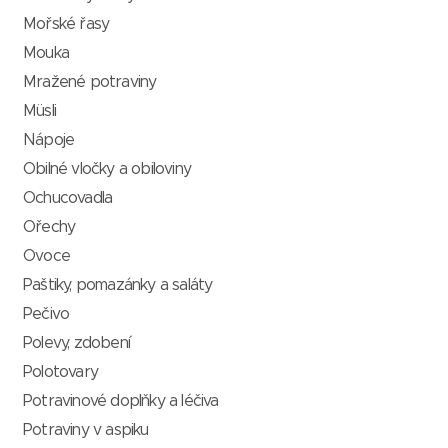
Mořské řasy
Mouka
Mražené potraviny
Müsli
Nápoje
Obilné vločky a obiloviny
Ochucovadla
Ořechy
Ovoce
Paštiky, pomazánky a saláty
Pečivo
Polevy, zdobení
Polotovary
Potravinové doplňky a léčiva
Potraviny v aspiku