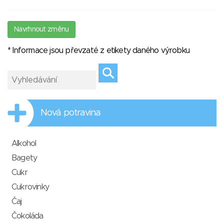
Navrhnout změnu
* Informace jsou převzaté z etikety daného výrobku
Nová potravina
Alkohol
Bagety
Cukr
Cukrovinky
Čaj
Čokoláda