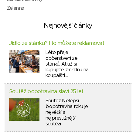
Zelenina
Nejnovější články
Jídlo ze stánku? I to můžete reklamovat
Léto přeje
občerstvení ze
stánků. Ať už si
kupujete zmrzlinu na
koupališti,…
Soutěž biopotravina slaví 25 let
Soutěž Nejlepší
biopotravina roku je
největší a
nejprestižnější
soutěží…