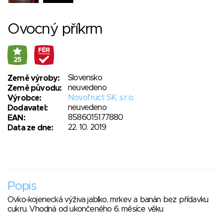
Ovocný příkrm
25
Slovensko
Země výroby:
neuvedeno
Země původu:
Novofruct SK, s.r.o.
Výrobce:
neuvedeno
Dodavatel:
8586015177880
EAN:
22. 10. 2019
Data ze dne:
Popis
Ovko-kojenecká výživa jablko, mrkev a banán bez přídavku
cukru. Vhodná od ukončeného 6. měsíce věku