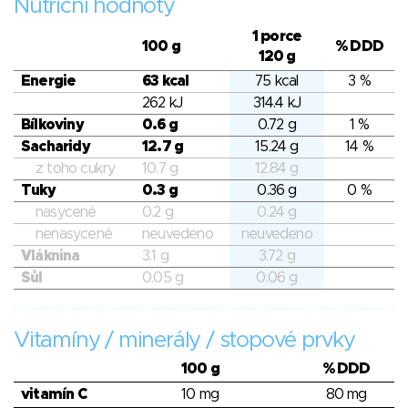
Nutriční hodnoty
1 porce
100 g
% DDD
120 g
Energie
63 kcal
75 kcal
3 %
262 kJ
314.4 kJ
Bílkoviny
0.6 g
0.72 g
1 %
Sacharidy
12.7 g
15.24 g
14 %
z toho cukry
10.7 g
12.84 g
Tuky
0.3 g
0.36 g
0 %
nasycené
0.2 g
0.24 g
nenasycené
neuvedeno
neuvedeno
Vláknina
3.1 g
3.72 g
Sůl
0.05 g
0.06 g
Vitamíny / minerály / stopové prvky
100 g
% DDD
vitamín C
10 mg
80 mg