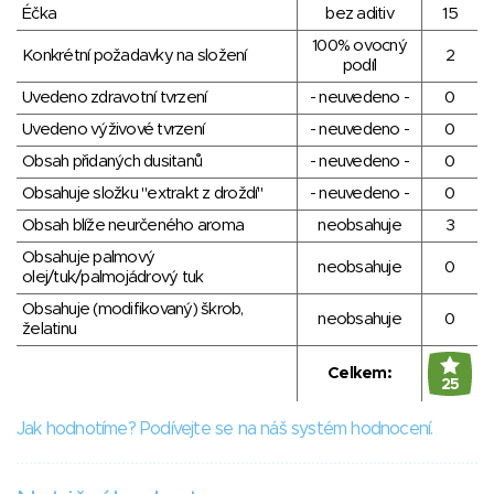
Éčka
bez aditiv
15
100% ovocný
Konkrétní požadavky na složení
2
podíl
Uvedeno zdravotní tvrzení
- neuvedeno -
0
Uvedeno výživové tvrzení
- neuvedeno -
0
Obsah přidaných dusitanů
- neuvedeno -
0
Obsahuje složku "extrakt z droždí"
- neuvedeno -
0
Obsah blíže neurčeného aroma
neobsahuje
3
Obsahuje palmový
neobsahuje
0
olej/tuk/palmojádrový tuk
Obsahuje (modifikovaný) škrob,
neobsahuje
0
želatinu
Celkem:
25
Jak hodnotíme? Podívejte se na náš systém hodnocení.