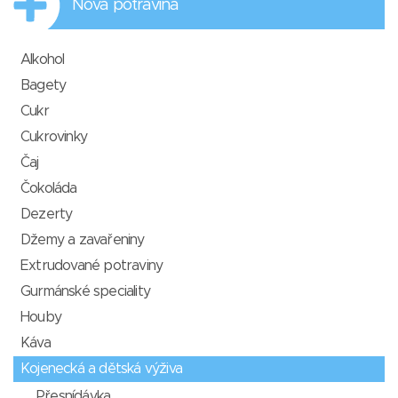
Nová potravina
Alkohol
Bagety
Cukr
Cukrovinky
Čaj
Čokoláda
Dezerty
Džemy a zavařeniny
Extrudované potraviny
Gurmánské speciality
Houby
Káva
Kojenecká a dětská výživa
Přesnídávka