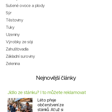
Sušené ovoce a plody
Sýr
Těstoviny
Tuky
Uzeniny
Výrobky ze sóji
Zahušťovadla
Základní suroviny
Zelenina
Nejnovější články
Jídlo ze stánku? I to můžete reklamovat
Léto přeje
občerstvení ze
stánků. Ať už si