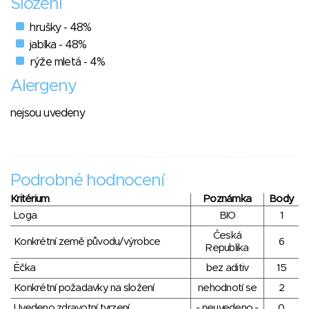
Složení
hrušky - 48%
jablka - 48%
rýže mletá - 4%
Alergeny
nejsou uvedeny
Podrobné hodnocení
Kritérium
Poznámka
Body
Loga
BIO
1
Česká
Konkrétní země původu/výrobce
6
Republika
Éčka
bez aditiv
15
Konkrétní požadavky na složení
nehodnotí se
2
Uvedeno zdravotní tvrzení
- neuvedeno -
0