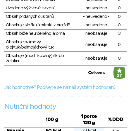
Uvedeno výživové tvrzení
- neuvedeno -
0
Obsah přidaných dusitanů
- neuvedeno -
0
Obsahuje složku "extrakt z droždí"
- neuvedeno -
0
Obsah blíže neurčeného aroma
neobsahuje
3
Obsahuje palmový
neobsahuje
0
olej/tuk/palmojádrový tuk
Obsahuje (modifikovaný) škrob,
neobsahuje
0
želatinu
Celkem:
27
Jak hodnotíme? Podívejte se na náš systém hodnocení.
Nutriční hodnoty
1 porce
100 g
% DDD
120 g
Energie
60 kcal
72 kcal
3 %