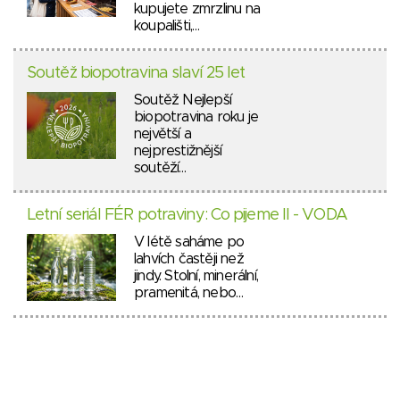
kupujete zmrzlinu na
koupališti,…
Soutěž biopotravina slaví 25 let
Soutěž Nejlepší
biopotravina roku je
největší a
nejprestižnější
soutěží…
Letní seriál FÉR potraviny: Co pijeme II - VODA
V létě saháme po
lahvích častěji než
jindy. Stolní, minerální,
pramenitá, nebo…