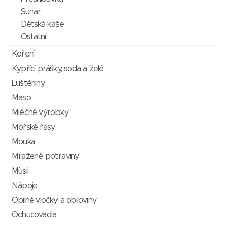
Sunar
Dětská kaše
Ostatní
Koření
Kypřící prášky, soda a želé
Luštěniny
Maso
Mléčné výrobky
Mořské řasy
Mouka
Mražené potraviny
Müsli
Nápoje
Obilné vločky a obiloviny
Ochucovadla