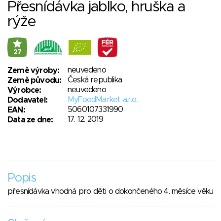
Přesnídávka jablko, hruška a
rýže
27
neuvedeno
Země výroby:
Česká republika
Země původu:
neuvedeno
Výrobce:
MyFoodMarket a.r.o.
Dodavatel:
5060107331990
EAN:
17. 12. 2019
Data ze dne:
Popis
přesnídávka vhodná pro děti o dokončeného 4. měsíce věku