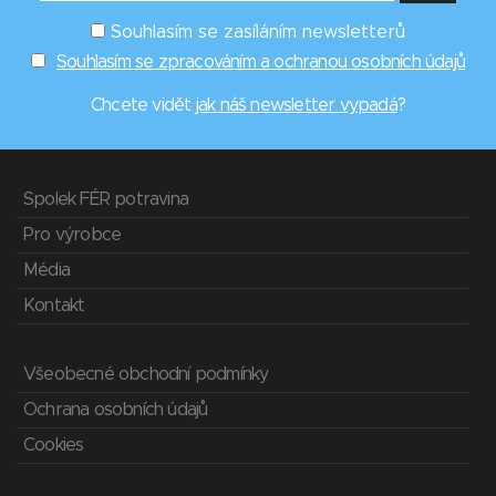
Souhlasím se zasíláním newsletterů
Souhlasím se zpracováním a ochranou osobních údajů
Chcete vidět
jak náš newsletter vypadá
?
Spolek FÉR potravina
Pro výrobce
Média
Kontakt
Všeobecné obchodní podmínky
Ochrana osobních údajů
Cookies