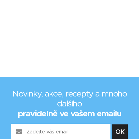
Novinky, akce, recepty a mnoho
dalšího
pravidelně ve vašem emailu