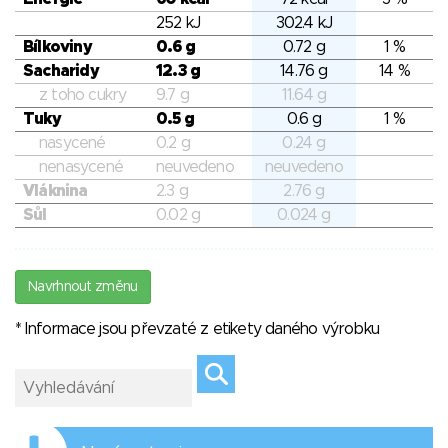
252 kJ
302.4 kJ
Bílkoviny
0.6 g
0.72 g
1 %
Sacharidy
12.3 g
14.76 g
14 %
z toho cukry
9.7 g
11.64 g
Tuky
0.5 g
0.6 g
1 %
nasycené
0.2 g
0.24 g
nenasycené
neuvedeno
neuvedeno
Vláknina
2.3 g
2.76 g
Sůl
0.02 g
0.024 g
Navrhnout změnu
* Informace jsou převzaté z etikety daného výrobku