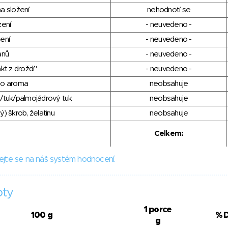
a složení
nehodnotí se
zení
- neuvedeno -
ení
- neuvedeno -
anů
- neuvedeno -
kt z droždí"
- neuvedeno -
ho aroma
neobsahuje
/tuk/palmojádrový tuk
neobsahuje
) škrob, želatinu
neobsahuje
Celkem:
ejte se na náš systém hodnocení.
oty
1 porce
100 g
% 
g