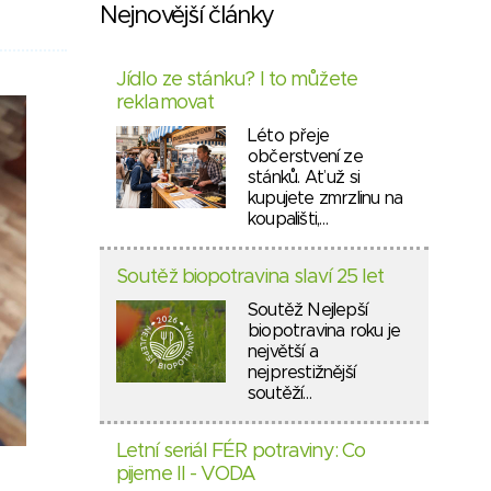
Nejnovější články
Jídlo ze stánku? I to můžete
reklamovat
Léto přeje
občerstvení ze
stánků. Ať už si
kupujete zmrzlinu na
koupališti,…
Soutěž biopotravina slaví 25 let
Soutěž Nejlepší
biopotravina roku je
největší a
nejprestižnější
soutěží…
Letní seriál FÉR potraviny: Co
pijeme II - VODA