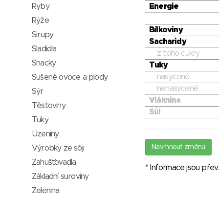
Ryby
Energie
Rýže
Bílkoviny
Sirupy
Sacharidy
Sladidla
z toho cukry
Snacky
Tuky
nasycené
Sušené ovoce a plody
nenasycené
Sýr
Vláknina
Těstoviny
Sůl
Tuky
Uzeniny
Navrhnout změnu
Výrobky ze sóji
Zahušťovadla
* Informace jsou pře
Základní suroviny
Zelenina