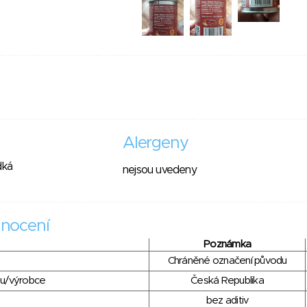
Alergeny
dká
nejsou uvedeny
nocení
Poznámka
Chráněné označení původu
du/výrobce
Česká Republika
bez aditiv