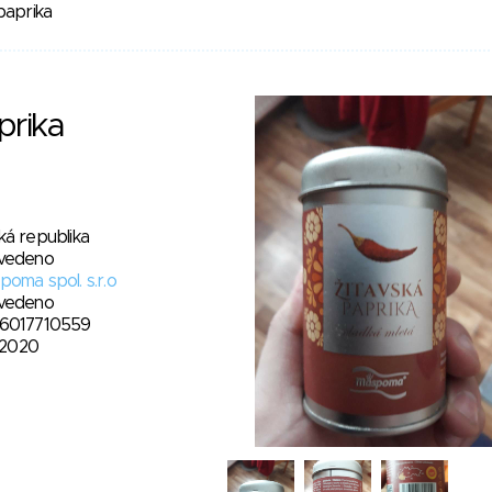
paprika
prika
ká republika
vedeno
oma spol. s.r.o
vedeno
6017710559
. 2020