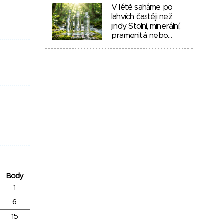
V létě saháme po
lahvích častěji než
jindy. Stolní, minerální,
pramenitá, nebo…
Body
1
6
15