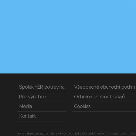
Spolek FÉR potravina
Všeobecné obchodní podmí
Pro výrobce
Ochrana osobních údajů
Média
Cookies
Kontakt
Explicitně zakazujeme jakékoli použití části nebo celého obsahu těchto st