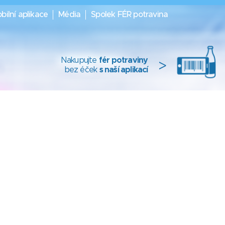
bilní aplikace
Média
Spolek FÉR potravina
Nakupujte
fér potraviny
>
bez éček
s naší aplikací