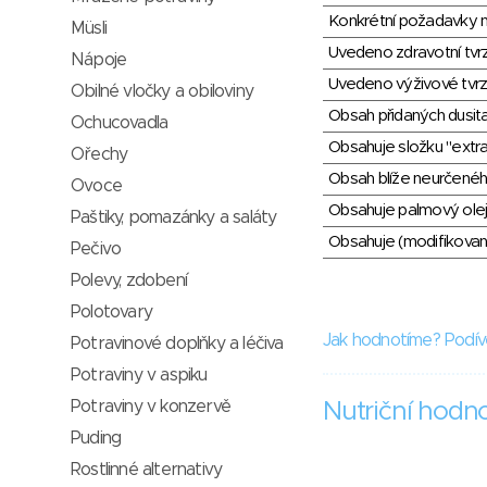
Konkrétní požadavky n
Müsli
Uvedeno zdravotní tvr
Nápoje
Uvedeno výživové tvrz
Obilné vločky a obiloviny
Obsah přidaných dusit
Ochucovadla
Obsahuje složku "extra
Ořechy
Obsah blíže neurčené
Ovoce
Obsahuje palmový olej
Paštiky, pomazánky a saláty
Obsahuje (modifikovaný
Pečivo
Polevy, zdobení
Polotovary
Jak hodnotíme? Podív
Potravinové doplňky a léčiva
Potraviny v aspiku
Potraviny v konzervě
Nutriční hodn
Puding
Rostlinné alternativy