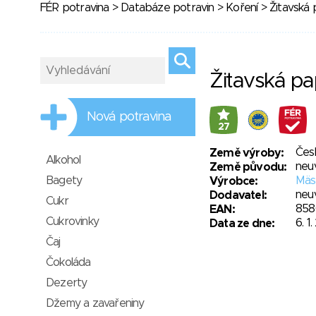
FÉR potravina
>
Databáze potravin
>
Koření
> Žitavská 
Žitavská pa
Nová potravina
27
Čes
Země výroby:
Alkohol
neu
Země původu:
Bagety
Mäsp
Výrobce:
neu
Dodavatel:
Cukr
858
EAN:
Cukrovinky
6. 1
Data ze dne:
Čaj
Čokoláda
Dezerty
Džemy a zavařeniny