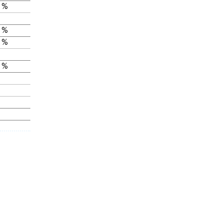
 %
 %
 %
 %