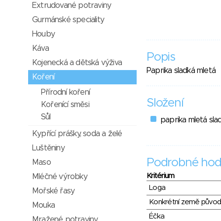
Extrudované potraviny
Gurmánské speciality
Houby
Káva
Popis
Kojenecká a dětská výživa
Paprika sladká mletá
Koření
Přírodní koření
Složení
Kořenící směsi
Sůl
paprika mletá sla
Kypřící prášky, soda a želé
Luštěniny
Podrobné hod
Maso
Kritérium
Mléčné výrobky
Loga
Mořské řasy
Konkrétní země půvo
Mouka
Éčka
Mražené potraviny