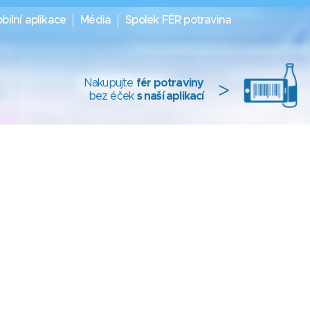
bilní aplikace
Média
Spolek FÉR potravina
Nakupujte
fér potraviny
>
bez éček
s naší aplikací