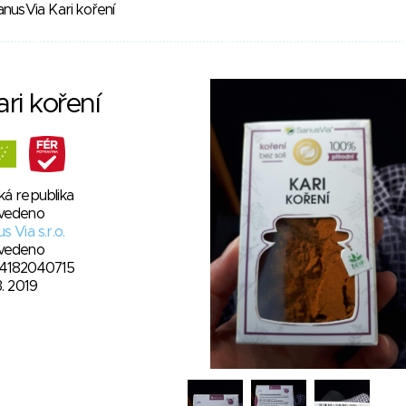
nusVia Kari koření
ri koření
ká republika
vedeno
s Via s.r.o.
vedeno
4182040715
3. 2019