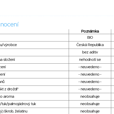
nocení
Poznámka
BIO
du/výrobce
Česká Republika
bez aditiv
a složení
nehodnotí se
zení
- neuvedeno -
ení
- neuvedeno -
anů
- neuvedeno -
kt z droždí"
- neuvedeno -
ho aroma
neobsahuje
/tuk/palmojádrový tuk
neobsahuje
) škrob, želatinu
neobsahuje