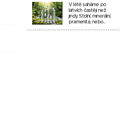
V létě saháme po
lahvích častěji než
jindy. Stolní, minerální,
pramenitá, nebo…