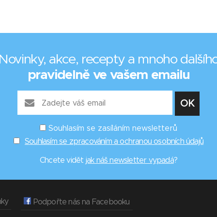
Novinky, akce, recepty a mnoho dalšíh
pravidelně ve vašem emailu
Souhlasím se zasíláním newsletterů
Souhlasím se zpracováním a ochranou osobních údajů
Chcete vidět
jak náš newsletter vypadá
?
nky
Podpořte nás na Facebooku