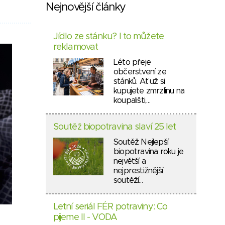
Nejnovější články
Jídlo ze stánku? I to můžete
reklamovat
Léto přeje
občerstvení ze
stánků. Ať už si
kupujete zmrzlinu na
koupališti,…
Soutěž biopotravina slaví 25 let
Soutěž Nejlepší
biopotravina roku je
největší a
nejprestižnější
soutěží…
Letní seriál FÉR potraviny: Co
pijeme II - VODA