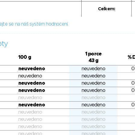
Celkem:
ejte se na náš systém hodnocení.
oty
1 porce
100 g
% 
43 g
neuvedeno
neuvedeno
0
neuvedeno
neuvedeno
neuvedeno
neuvedeno
0
neuvedeno
neuvedeno
0
neuvedeno
neuvedeno
neuvedeno
neuvedeno
0
neuvedeno
neuvedeno
neuvedeno
neuvedeno
neuvedeno
neuvedeno
neuvedeno
neuvedeno