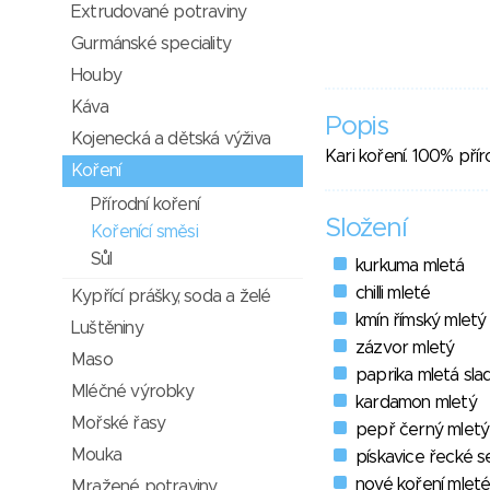
Extrudované potraviny
Gurmánské speciality
Houby
Káva
Popis
Kojenecká a dětská výživa
Kari koření. 100% přír
Koření
Přírodní koření
Složení
Kořenící směsi
Sůl
kurkuma mletá
chilli mleté
Kypřící prášky, soda a želé
kmín římský mletý
Luštěniny
zázvor mletý
Maso
paprika mletá sla
Mléčné výrobky
kardamon mletý
Mořské řasy
pepř černý mletý
Mouka
pískavice řecké s
nové koření mlet
Mražené potraviny