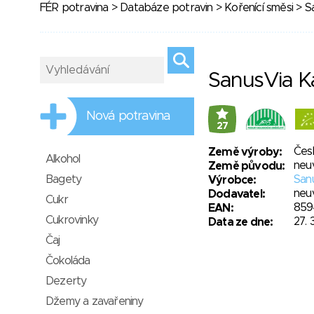
FÉR potravina
>
Databáze potravin
>
Kořenící směsi
> Sa
SanusVia Ka
Nová potravina
27
Čes
Země výroby:
Alkohol
neu
Země původu:
Bagety
Sanu
Výrobce:
neu
Dodavatel:
Cukr
859
EAN:
Cukrovinky
27. 
Data ze dne:
Čaj
Čokoláda
Dezerty
Džemy a zavařeniny