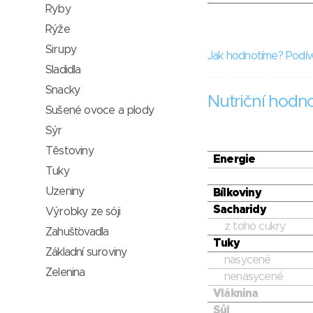
Ryby
Rýže
Sirupy
Jak hodnotíme? Podív
Sladidla
Snacky
Nutriční hodn
Sušené ovoce a plody
Sýr
Těstoviny
Energie
Tuky
Uzeniny
Bílkoviny
Sacharidy
Výrobky ze sóji
z toho cukry
Zahušťovadla
Tuky
Základní suroviny
nasycené
Zelenina
nenasycené
Vláknina
Sůl