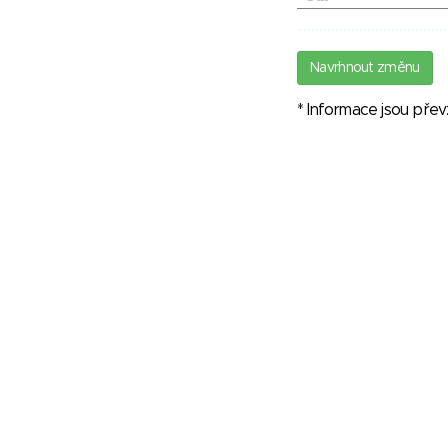
Navrhnout změnu
* Informace jsou pře