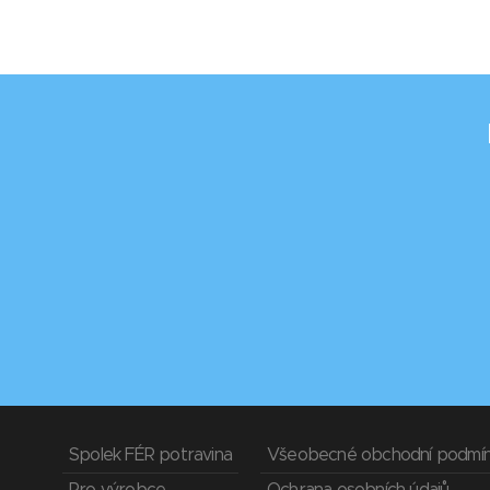
Spolek FÉR potravina
Všeobecné obchodní podmí