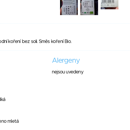
odní koření bez soli. Směs koření Bio.
Alergeny
nejsou uvedeny
dká
eno mletá
é