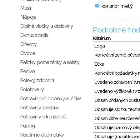
koriandr mletý
Müsli
Nápoje
Obilné vločky a obiloviny
Podrobné hod
Ochucovadla
Kritérium
Ořechy
Loga
Ovoce
Konkrétní země půvo
Paštiky, pomazánky a saláty
Éčka
Pečivo
Konkrétní požadavky n
Polevy, zdobení
Uvedeno zdravotní tvr
Polotovary
Uvedeno výživové tvrz
Potravinové doplňky a léčiva
Obsah přidaných dusit
Potraviny v aspiku
Obsahuje složku "extra
Potraviny v konzervě
Obsah blíže neurčené
Puding
Obsahuje palmový olej
Rostlinné alternativy
Obsahuje (modifikovaný