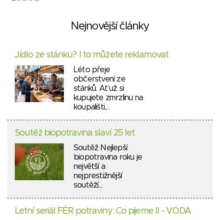
Nejnovější články
Jídlo ze stánku? I to můžete reklamovat
Léto přeje
občerstvení ze
stánků. Ať už si
kupujete zmrzlinu na
koupališti,…
Soutěž biopotravina slaví 25 let
Soutěž Nejlepší
biopotravina roku je
největší a
nejprestižnější
soutěží…
Letní seriál FÉR potraviny: Co pijeme II - VODA