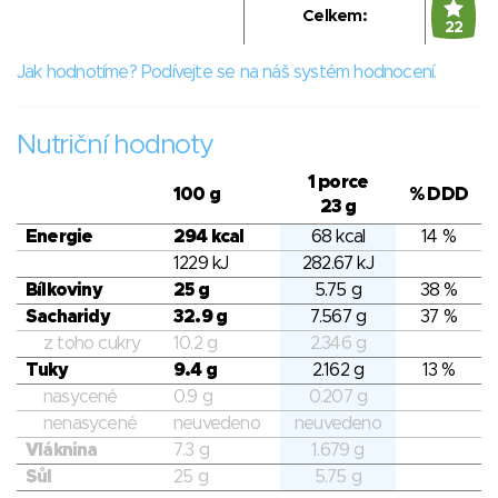
Celkem:
22
Jak hodnotíme? Podívejte se na náš systém hodnocení.
Nutriční hodnoty
1 porce
100 g
% DDD
23 g
Energie
294 kcal
68 kcal
14 %
1229 kJ
282.67 kJ
Bílkoviny
25 g
5.75 g
38 %
Sacharidy
32.9 g
7.567 g
37 %
z toho cukry
10.2 g
2.346 g
Tuky
9.4 g
2.162 g
13 %
nasycené
0.9 g
0.207 g
nenasycené
neuvedeno
neuvedeno
Vláknina
7.3 g
1.679 g
Sůl
25 g
5.75 g