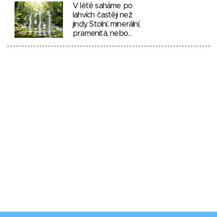
V létě saháme po
lahvích častěji než
jindy. Stolní, minerální,
pramenitá, nebo…