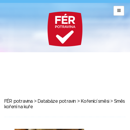
FÉR potravina
>
Databáze potravin
>
Kořenící směsi
> Směs
koření na kuře