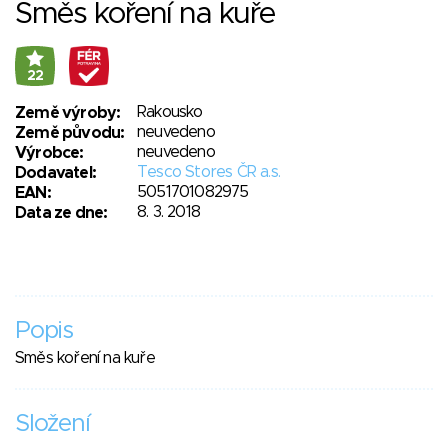
Směs koření na kuře
22
Rakousko
Země výroby:
neuvedeno
Země původu:
neuvedeno
Výrobce:
Tesco Stores ČR a.s.
Dodavatel:
5051701082975
EAN:
8. 3. 2018
Data ze dne:
Popis
Směs koření na kuře
Složení