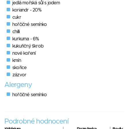
jedlá mořská sůl s jodem
koriandr - 20%
cukr
hořčičné semínko
chilli
kurkuma - 6%
kukuřičný škrob
nové koření
kmín
skořice
zázvor
Alergeny
hořčičné semínko
Podrobné hodnocení