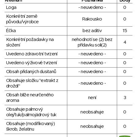
Kritérium
Poznámka
Body
Loga
- neuvedeno -
0
Konkrétní země
Rakousko
0
původu/výrobce
Éčka
bez aditiv
15
Konkrétní požadavky na
nehodnotí se (2) bez
4
složení
přídavku soli(2)
Uvedeno zdravotní tvrzení
- neuvedeno -
0
Uvedeno výživové tvrzení
- neuvedeno -
0
Obsah přidaných dusitanů
- neuvedeno -
0
Obsahuje složku "extrakt z
- neuvedeno -
0
droždí"
Obsah blíže neurčeného
není
3
aroma
Obsahuje palmový
neobsahuje
0
olej/tuk/palmojádrový tuk
Obsahuje (modifikovaný)
neobsahuje
0
škrob, želatinu