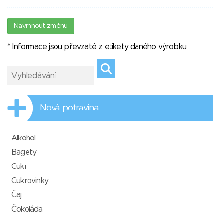
Navrhnout změnu
* Informace jsou převzaté z etikety daného výrobku
Nová potravina
Alkohol
Bagety
Cukr
Cukrovinky
Čaj
Čokoláda