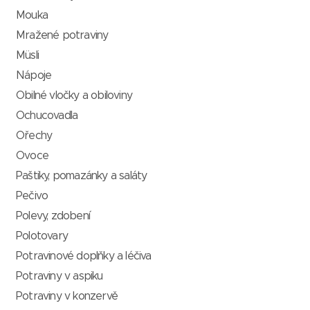
Mouka
Mražené potraviny
Müsli
Nápoje
Obilné vločky a obiloviny
Ochucovadla
Ořechy
Ovoce
Paštiky, pomazánky a saláty
Pečivo
Polevy, zdobení
Polotovary
Potravinové doplňky a léčiva
Potraviny v aspiku
Potraviny v konzervě