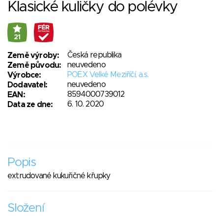
Klasické kuličky do polévky
21
Česká republika
Země výroby:
neuvedeno
Země původu:
POEX Velké Meziříčí, a.s.
Výrobce:
neuvedeno
Dodavatel:
8594000739012
EAN:
6. 10. 2020
Data ze dne:
Popis
extrudované kukuřičné křupky
Složení