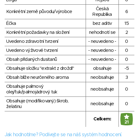
Česká
Konkrétní země původu/výrobce
6
Republika
Éčka
bez aditiv
15
Konkrétní požadavky na složení
nehodnotí se
2
Uvedeno zdravotní tvrzení
- neuvedeno -
0
Uvedeno výživové tvrzení
- neuvedeno -
0
Obsah přidaných dusitanů
- neuvedeno -
0
Obsahuje složku "extrakt z droždí"
obsahuje
-5
Obsah blíže neurčeného aroma
neobsahuje
3
Obsahuje palmový
neobsahuje
0
olej/tuk/palmojádrový tuk
Obsahuje (modifikovaný) škrob,
neobsahuje
0
želatinu
Celkem:
21
Jak hodnotíme? Podívejte se na náš systém hodnocení.