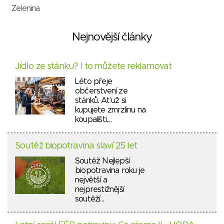
Zelenina
Nejnovější články
Jídlo ze stánku? I to můžete reklamovat
Léto přeje
občerstvení ze
stánků. Ať už si
kupujete zmrzlinu na
koupališti,…
Soutěž biopotravina slaví 25 let
Soutěž Nejlepší
biopotravina roku je
největší a
nejprestižnější
soutěží…