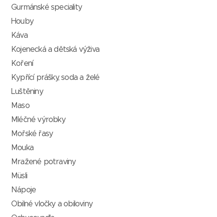
Gurmánské speciality
Houby
Káva
Kojenecká a dětská výživa
Koření
Kypřící prášky, soda a želé
Luštěniny
Maso
Mléčné výrobky
Mořské řasy
Mouka
Mražené potraviny
Müsli
Nápoje
Obilné vločky a obiloviny