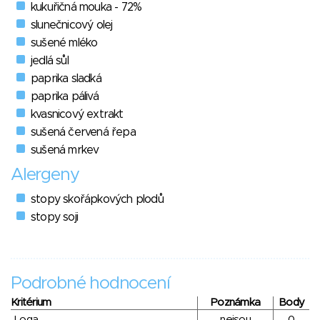
kukuřičná mouka - 72%
slunečnicový olej
sušené mléko
jedlá sůl
paprika sladká
paprika pálivá
kvasnicový extrakt
sušená červená řepa
sušená mrkev
Alergeny
stopy skořápkových plodů
stopy soji
Podrobné hodnocení
Kritérium
Poznámka
Body
Loga
nejsou
0