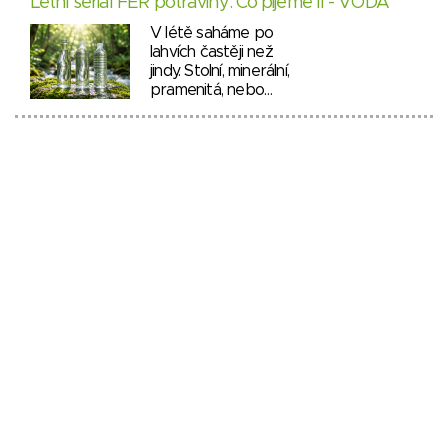
Letní seriál FÉR potraviny: Co pijeme II - VODA
V létě saháme po
lahvích častěji než
jindy. Stolní, minerální,
pramenitá, nebo…