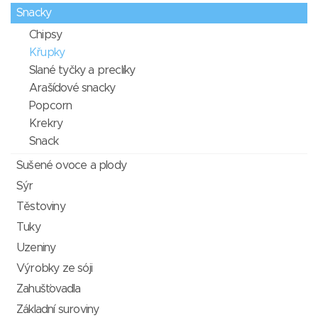
Snacky
Chipsy
Křupky
Slané tyčky a preclíky
Arašídové snacky
Popcorn
Krekry
Snack
Sušené ovoce a plody
Sýr
Těstoviny
Tuky
Uzeniny
Výrobky ze sóji
Zahušťovadla
Základní suroviny