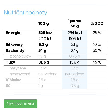
Nutriční hodnoty
1 porce
100 g
% DDD
50 g
Energie
528 kcal
264 kcal
25 %
2210 kJ
1105 kJ
Bílkoviny
6.2 g
3.1 g
10 %
Sacharidy
54 g
27 g
60 %
z toho cukry
1.5 g
0.75 g
Tuky
31.6 g
15.8 g
45 %
nasycené
3.4 g
1.7 g
nenasycené
neuvedeno
neuvedeno
Vláknina
3.6 g
1.8 g
Sůl
1 g
0.5 g
Navrhnout změnu