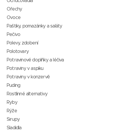
Ochucovadla
Ořechy
Ovoce
Paštiky, pomazánky a saláty
Pečivo
Polevy, zdobení
Polotovary
Potravinové doplňky a léčiva
Potraviny v aspiku
Potraviny v konzervě
Puding
Rostlinné alternativy
Ryby
Rýže
Sirupy
Sladidla