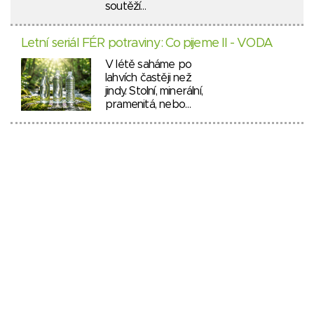
soutěží…
Letní seriál FÉR potraviny: Co pijeme II - VODA
V létě saháme po
lahvích častěji než
jindy. Stolní, minerální,
pramenitá, nebo…