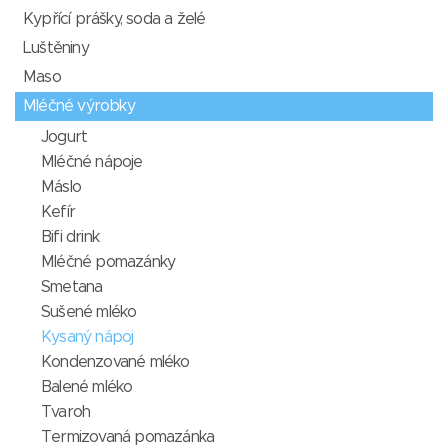
Kypřící prášky, soda a želé
Luštěniny
Maso
Mléčné výrobky
Jogurt
Mléčné nápoje
Máslo
Kefír
Bifi drink
Mléčné pomazánky
Smetana
Sušené mléko
Kysaný nápoj
Kondenzované mléko
Balené mléko
Tvaroh
Termizovaná pomazánka