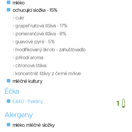
mléko
ochucující složka - 15%
- cukr
- grapefruitová šťáva - 17%
- pomerančová šťáva - 8%
- guavové pyré - 5%
- modifikovaný škrob - zahušťovadlo
- přírodí aroma
- citronová šťáva
- koncentrát šťávy z černé mrkve
mléčné kultury
Éčka
E440 - Pektiny
Alergeny
mléko, mléčné složky