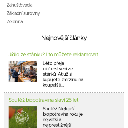
Zahušťovadla
Základní suroviny
Zelenina
Nejnovější články
Jídlo ze stánku? I to můžete reklamovat
Léto přeje
občerstvení ze
stánků. Ať už si
kupujete zmrzlinu na
koupališti,…
Soutěž biopotravina slaví 25 let
Soutěž Nejlepší
biopotravina roku je
největší a
nejprestižnější