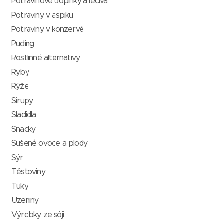
Potravinové doplňky a léčiva
Potraviny v aspiku
Potraviny v konzervě
Puding
Rostlinné alternativy
Ryby
Rýže
Sirupy
Sladidla
Snacky
Sušené ovoce a plody
Sýr
Těstoviny
Tuky
Uzeniny
Výrobky ze sóji