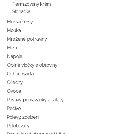
Termizovaný krém
Šlehačka
Mořské řasy
Mouka
Mražené potraviny
Müsli
Nápoje
Obilné vločky a obiloviny
Ochucovadla
Ořechy
Ovoce
Paštiky, pomazánky a saláty
Pečivo
Polevy, zdobení
Polotovary