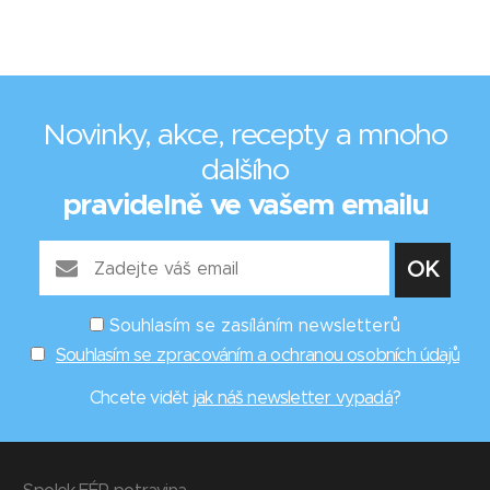
Novinky, akce, recepty a mnoho
dalšího
pravidelně ve vašem emailu
Souhlasím se zasíláním newsletterů
Souhlasím se zpracováním a ochranou osobních údajů
Chcete vidět
jak náš newsletter vypadá
?