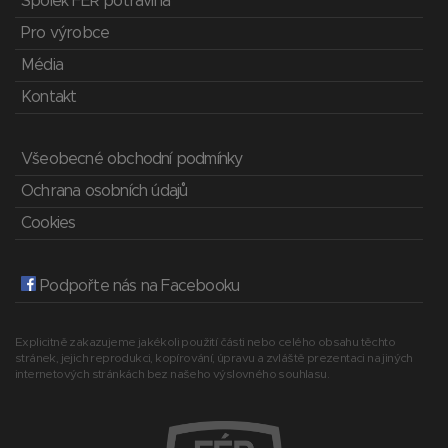
Spolek FÉR potravina
Pro výrobce
Média
Kontakt
Všeobecné obchodní podmínky
Ochrana osobních údajů
Cookies
Podpořte nás na Facebooku
Explicitně zakazujeme jakékoli použití části nebo celého obsahu těchto
stránek, jejich reprodukci, kopírování, úpravu a zvláště prezentaci na jiných
internetových stránkách bez našeho výslovného souhlasu.