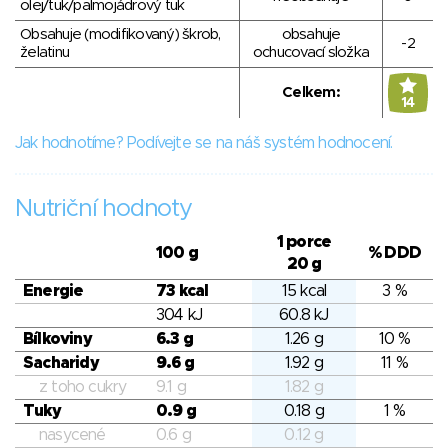
olej/tuk/palmojádrový tuk
Obsahuje (modifikovaný) škrob,
obsahuje
-2
želatinu
ochucovací složka
Celkem:
14
Jak hodnotíme? Podívejte se na náš systém hodnocení.
Nutriční hodnoty
1 porce
100 g
% DDD
20 g
Energie
73 kcal
15 kcal
3 %
304 kJ
60.8 kJ
Bílkoviny
6.3 g
1.26 g
10 %
Sacharidy
9.6 g
1.92 g
11 %
z toho cukry
9.1 g
1.82 g
Tuky
0.9 g
0.18 g
1 %
nasycené
0.6 g
0.12 g