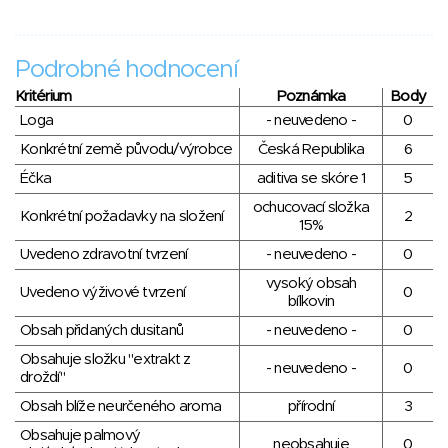
Podrobné hodnocení
Kritérium
Poznámka
Body
Loga
- neuvedeno -
0
Konkrétní země původu/výrobce
Česká Republika
6
Éčka
aditiva se skóre 1
5
ochucovací složka
Konkrétní požadavky na složení
2
15%
Uvedeno zdravotní tvrzení
- neuvedeno -
0
vysoký obsah
Uvedeno výživové tvrzení
0
bílkovin
Obsah přidaných dusitanů
- neuvedeno -
0
Obsahuje složku "extrakt z
- neuvedeno -
0
droždí"
Obsah blíže neurčeného aroma
přírodní
3
Obsahuje palmový
neobsahuje
0