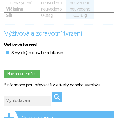
nenasycené
neuvedeno
neuvedeno
Vláknina
neuvedeno
neuvedeno
Sůl
0.08 g
0.016 g
Výživová a zdravotní tvrzení
Výživová tvrzení
S vysokým obsahem bílkovin
Navrhnout změnu
* Informace jsou převzaté z etikety daného výrobku