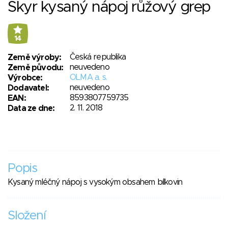
Skyr kysaný nápoj růžový grep
14
Česká republika
Země výroby:
neuvedeno
Země původu:
OLMA a. s.
Výrobce:
neuvedeno
Dodavatel:
8593807759735
EAN:
2. 11. 2018
Data ze dne:
Popis
Kysaný mléčný nápoj s vysokým obsahem bílkovin
Složení