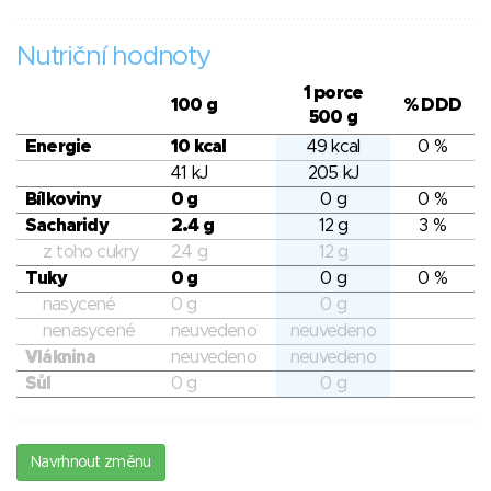
Nutriční hodnoty
1 porce
100 g
% DDD
500 g
Energie
10 kcal
49 kcal
0 %
41 kJ
205 kJ
Bílkoviny
0 g
0 g
0 %
Sacharidy
2.4 g
12 g
3 %
z toho cukry
2.4 g
12 g
Tuky
0 g
0 g
0 %
nasycené
0 g
0 g
nenasycené
neuvedeno
neuvedeno
Vláknina
neuvedeno
neuvedeno
Sůl
0 g
0 g
Navrhnout změnu