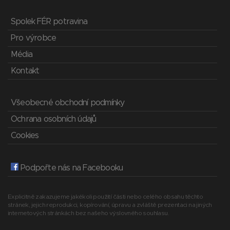
Spolek FÉR potravina
Pro výrobce
Média
Kontakt
Všeobecné obchodní podmínky
Ochrana osobních údajů
Cookies
Podpořte nás na Facebooku
Explicitně zakazujeme jakékoli použití části nebo celého obsahu těchto
stránek, jejich reprodukci, kopírování, úpravu a zvláště prezentaci na jiných
internetových stránkách bez našeho výslovného souhlasu.