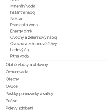
Džus
Minerální voda
Instantní nápoj
Nektar
Pramenitá voda
Energy drink
Ovocný a zeleninový nápoj
Ovocné a zeleninové šťávy
Ledový čaj
Pitná voda
Obilné vločky a obiloviny
Ochucovadla
Ořechy
Ovoce
Paštiky, pomazánky a saláty
Pečivo
Polevy, zdobení