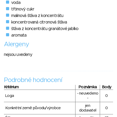
voda
třtinový cukr
malinová šťáva z koncentrátu
koncentrovaná citronová šťáva
šťáva z koncentrátu granátové jablko
aromata
Alergeny
nejsou uvedeny
Podrobné hodnocení
Kritérium
Poznámka
Body
- neuvedeno
Loga
0
-
jen
Konkrétní země původu/výrobce
0
dodavatel