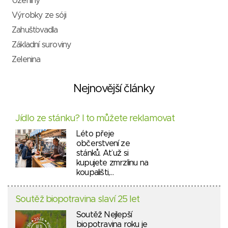
Uzeniny
Výrobky ze sóji
Zahušťovadla
Základní suroviny
Zelenina
Nejnovější články
Jídlo ze stánku? I to můžete reklamovat
Léto přeje
občerstvení ze
stánků. Ať už si
kupujete zmrzlinu na
koupališti,…
Soutěž biopotravina slaví 25 let
Soutěž Nejlepší
biopotravina roku je