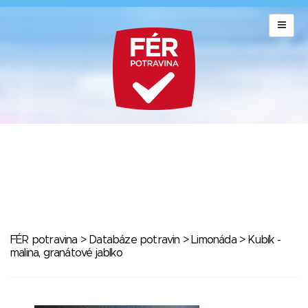
FÉR potravina
>
Databáze potravin
>
Limonáda
> Kubík -
malina, granátové jablko