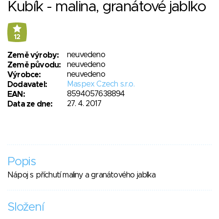
Kubík - malina, granátové jablko
12
neuvedeno
Země výroby:
neuvedeno
Země původu:
neuvedeno
Výrobce:
Maspex Czech s.r.o.
Dodavatel:
8594057638894
EAN:
27. 4. 2017
Data ze dne:
Popis
Nápoj s příchutí maliny a granátového jablka
Složení