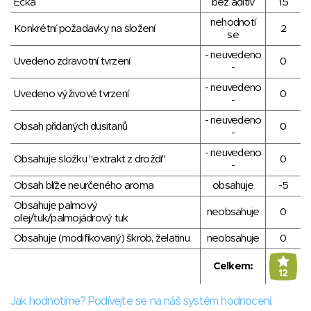
Éčka
bez aditiv
15
nehodnotí
Konkrétní požadavky na složení
2
se
- neuvedeno
Uvedeno zdravotní tvrzení
0
-
- neuvedeno
Uvedeno výživové tvrzení
0
-
- neuvedeno
Obsah přidaných dusitanů
0
-
- neuvedeno
Obsahuje složku "extrakt z droždí"
0
-
Obsah blíže neurčeného aroma
obsahuje
-5
Obsahuje palmový
neobsahuje
0
olej/tuk/palmojádrový tuk
Obsahuje (modifikovaný) škrob, želatinu
neobsahuje
0
Celkem:
12
Jak hodnotíme? Podívejte se na náš systém hodnocení.