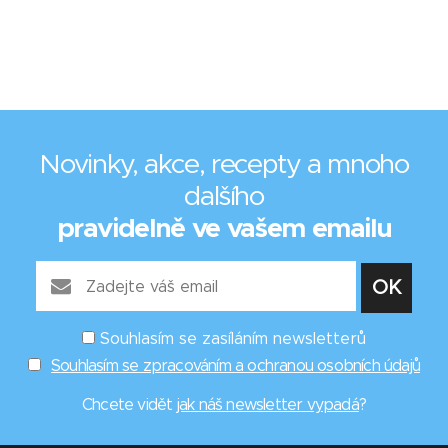
Novinky, akce, recepty a mnoho
dalšího
pravidelně ve vašem emailu
Souhlasím se zasíláním newsletterů
Souhlasím se zpracováním a ochranou osobních údajů
Chcete vidět
jak náš newsletter vypadá
?