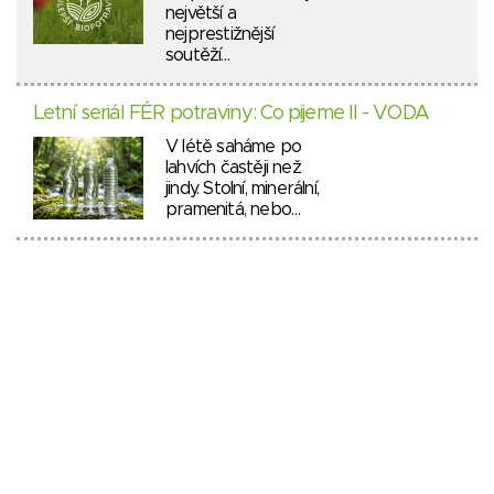
největší a
nejprestižnější
soutěží…
Letní seriál FÉR potraviny: Co pijeme II - VODA
V létě saháme po
lahvích častěji než
jindy. Stolní, minerální,
pramenitá, nebo…