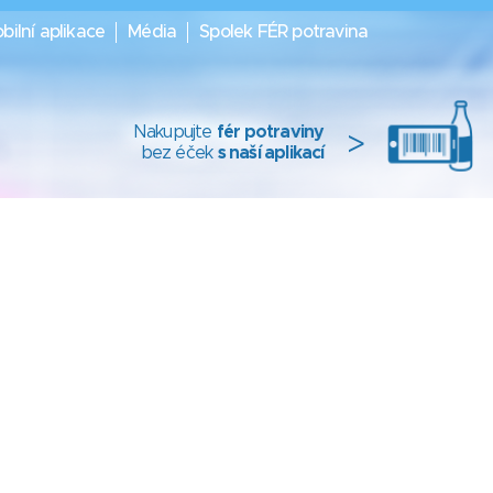
bilní aplikace
Média
Spolek FÉR potravina
Nakupujte
fér potraviny
>
bez éček
s naší aplikací