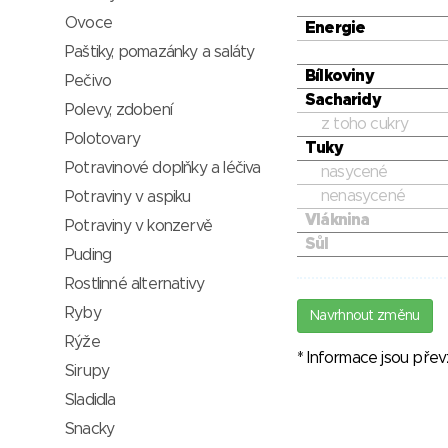
Ovoce
Energie
Paštiky, pomazánky a saláty
Bílkoviny
Pečivo
Sacharidy
Polevy, zdobení
z toho cukry
Polotovary
Tuky
Potravinové doplňky a léčiva
nasycené
nenasycené
Potraviny v aspiku
Vláknina
Potraviny v konzervě
Sůl
Puding
Rostlinné alternativy
Ryby
Navrhnout změnu
Rýže
* Informace jsou pře
Sirupy
Sladidla
Snacky