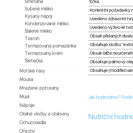
Smetana
Éčka
Sušené mléko
Konkrétní požadavky n
Kysaný nápoj
Uvedeno zdravotní tvr
Kondenzované mléko
Uvedeno výživové tvrz
Balené mléko
Obsah přidaných dusit
Tvaroh
Obsahuje složku "extra
Termizovaná pomazánka
Termizovaný krém
Obsah blíže neurčené
Šlehačka
Obsahuje palmový olej
Obsahuje (modifikovaný
Mořské řasy
Mouka
Mražené potraviny
Müsli
Jak hodnotíme? Podív
Nápoje
Obilné vločky a obiloviny
Nutriční hodn
Ochucovadla
Ořechy