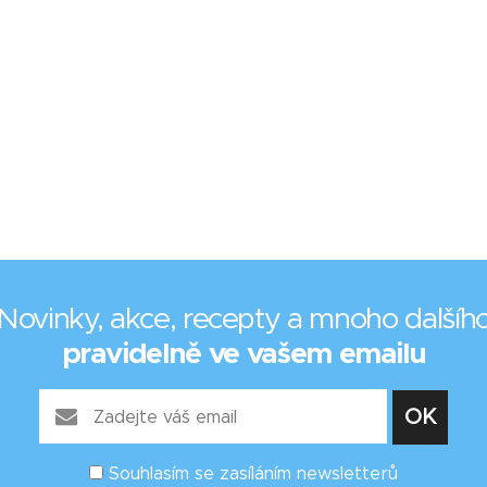
Novinky, akce, recepty a mnoho dalšíh
pravidelně ve vašem emailu
Souhlasím se zasíláním newsletterů