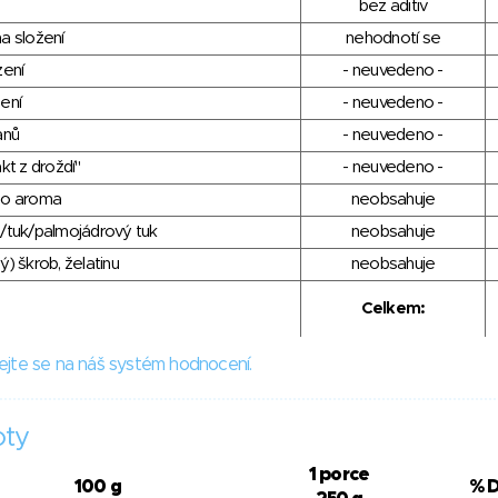
bez aditiv
a složení
nehodnotí se
zení
- neuvedeno -
ení
- neuvedeno -
anů
- neuvedeno -
kt z droždí"
- neuvedeno -
ho aroma
neobsahuje
/tuk/palmojádrový tuk
neobsahuje
) škrob, želatinu
neobsahuje
Celkem:
ejte se na náš systém hodnocení.
oty
1 porce
100 g
% 