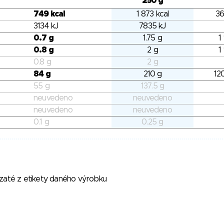
250 g
749 kcal
1 873 kcal
36
3134 kJ
7835 kJ
0.7 g
1.75 g
1
0.8 g
2 g
1
0.8 g
2 g
84 g
210 g
12
55 g
137.5 g
neuvedeno
neuvedeno
neuvedeno
neuvedeno
0.1 g
0.25 g
vzaté z etikety daného výrobku