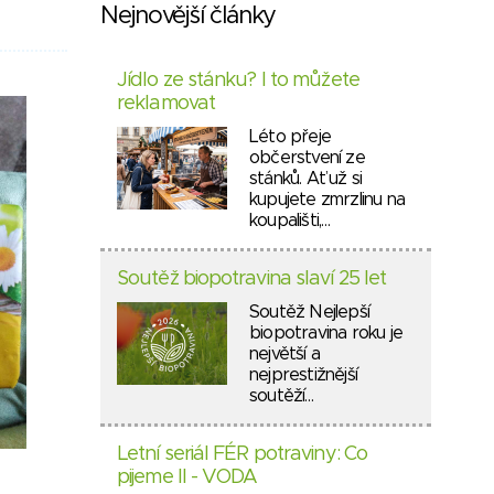
Nejnovější články
Jídlo ze stánku? I to můžete
reklamovat
Léto přeje
občerstvení ze
stánků. Ať už si
kupujete zmrzlinu na
koupališti,…
Soutěž biopotravina slaví 25 let
Soutěž Nejlepší
biopotravina roku je
největší a
nejprestižnější
soutěží…
Letní seriál FÉR potraviny: Co
pijeme II - VODA