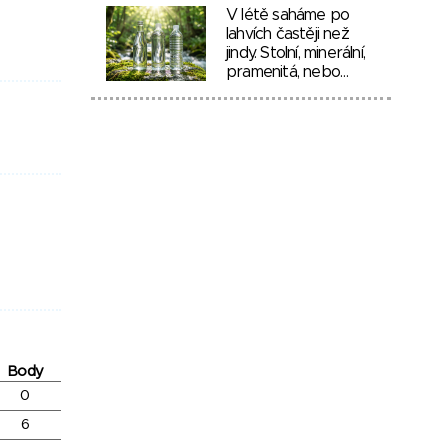
V létě saháme po
lahvích častěji než
jindy. Stolní, minerální,
pramenitá, nebo…
Body
0
6