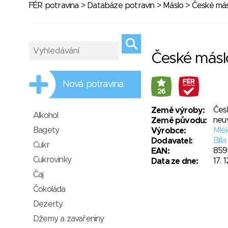
FÉR potravina
>
Databáze potravin
>
Máslo
> České má
České más
Nová potravina
26
Čes
Země výroby:
Alkohol
neu
Země původu:
Bagety
Mlék
Výrobce:
Billa
Dodavatel:
Cukr
859
EAN:
Cukrovinky
17. 
Data ze dne:
Čaj
Čokoláda
Dezerty
Džemy a zavařeniny