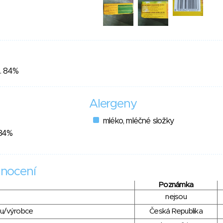
. 84%
Alergeny
mléko, mléčné složky
 84%
nocení
Poznámka
nejsou
du/výrobce
Česká Republika