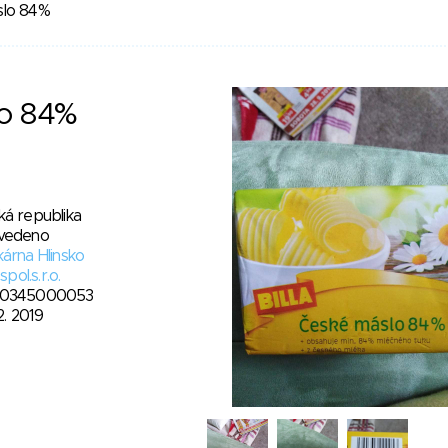
slo 84%
lo 84%
ká republika
vedeno
árna Hlinsko
 spol.s.r.o.
0345000053
12. 2019