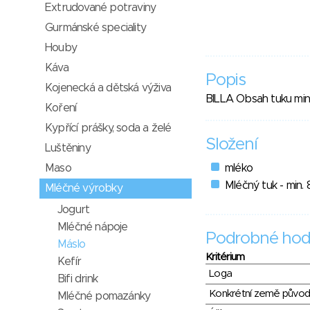
Extrudované potraviny
Gurmánské speciality
Houby
Káva
Popis
Kojenecká a dětská výživa
BILLA Obsah tuku min
Koření
Kypřící prášky, soda a želé
Složení
Luštěniny
Maso
mléko
Mléčný tuk - min.
Mléčné výrobky
Jogurt
Mléčné nápoje
Podrobné hod
Máslo
Kritérium
Kefír
Loga
Bifi drink
Konkrétní země půvo
Mléčné pomazánky