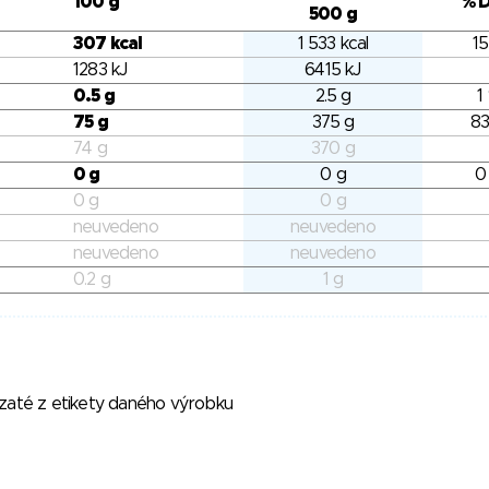
100 g
% 
500 g
307 kcal
1 533 kcal
15
1283 kJ
6415 kJ
0.5 g
2.5 g
1
75 g
375 g
83
74 g
370 g
0 g
0 g
0
0 g
0 g
neuvedeno
neuvedeno
neuvedeno
neuvedeno
0.2 g
1 g
vzaté z etikety daného výrobku