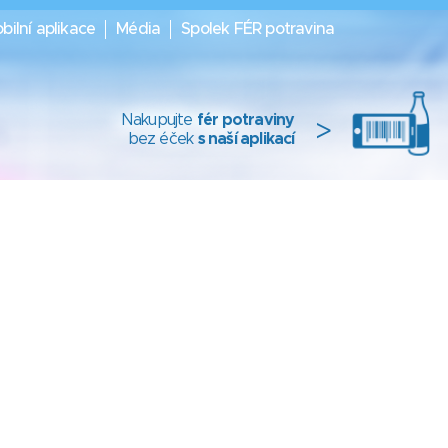
bilní aplikace
Média
Spolek FÉR potravina
Nakupujte
fér potraviny
>
bez éček
s naší aplikací