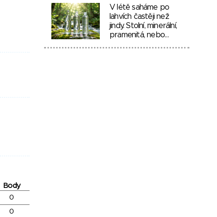
V létě saháme po
lahvích častěji než
jindy. Stolní, minerální,
pramenitá, nebo…
Body
0
0