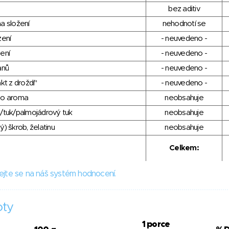
bez aditiv
a složení
nehodnotí se
zení
- neuvedeno -
ení
- neuvedeno -
anů
- neuvedeno -
kt z droždí"
- neuvedeno -
ho aroma
neobsahuje
/tuk/palmojádrový tuk
neobsahuje
) škrob, želatinu
neobsahuje
Celkem:
ejte se na náš systém hodnocení.
oty
1 porce