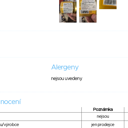
Alergeny
nejsou uvedeny
nocení
Poznámka
nejsou
du/výrobce
jen prodejce