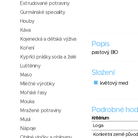
Extrudované potraviny
Gurmánské speciality
Houby
Káva
Kojenecká a dětská výživa
Popis
Koření
pastový, BIO
Kypřící prášky, soda a želé
Luštěniny
Složení
Maso
květový med
Mléčné výrobky
Mořské řasy
Mouka
Podrobné hod
Mražené potraviny
Kritérium
Müsli
Loga
Nápoje
Konkrétní země půvo
Obilné vločky a obiloviny