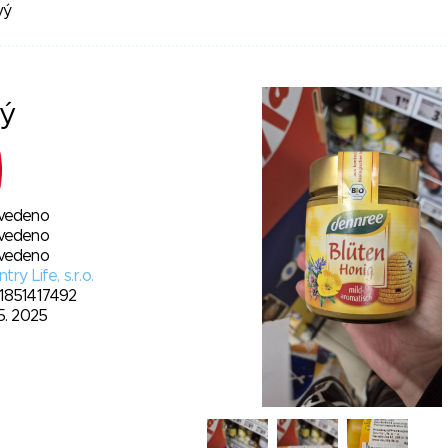
vý
vý
vedeno
vedeno
vedeno
try Life, s.r.o.
1851417492
5. 2025