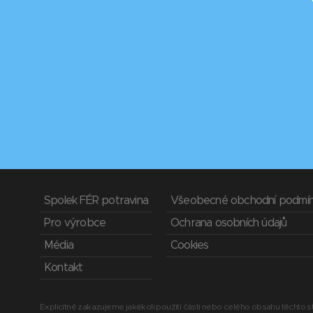
Spolek FÉR potravina
Všeobecné obchodní podmí
Pro výrobce
Ochrana osobních údajů
Média
Cookies
Kontakt
Explicitně zakazujeme jakékoli použití části nebo celého obsahu těchto st