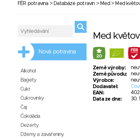
FÉR potravina
>
Databáze potravin
>
Med
> Med květo
Med květo
Nová potravina
20
neu
Země výroby:
Alkohol
neu
Země původu:
Bagety
neu
Výrobce:
Coun
Dodavatel:
Cukr
402
EAN:
Cukrovinky
30. 
Data ze dne:
Čaj
Čokoláda
Dezerty
Džemy a zavařeniny