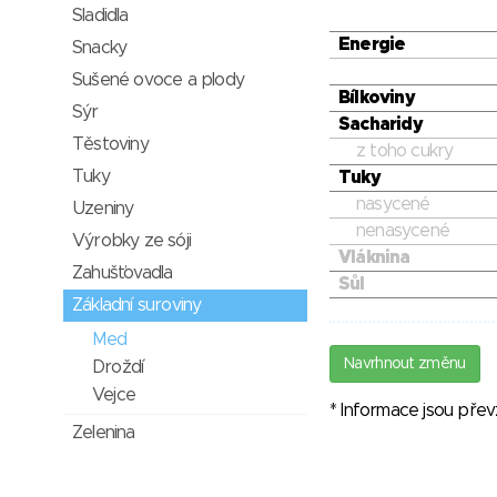
Sladidla
Energie
Snacky
Sušené ovoce a plody
Bílkoviny
Sýr
Sacharidy
Těstoviny
z toho cukry
Tuky
Tuky
nasycené
Uzeniny
nenasycené
Výrobky ze sóji
Vláknina
Zahušťovadla
Sůl
Základní suroviny
Med
Navrhnout změnu
Droždí
Vejce
* Informace jsou pře
Zelenina