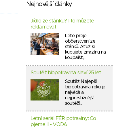
Nejnovější články
Jídlo ze stánku? I to můžete
reklamovat
Léto přeje
občerstvení ze
stánků. Ať už si
kupujete zmrzlinu na
koupališti,…
Soutěž biopotravina slaví 25 let
Soutěž Nejlepší
biopotravina roku je
největší a
nejprestižnější
soutěží…
Letní seriál FÉR potraviny: Co
pijeme II - VODA