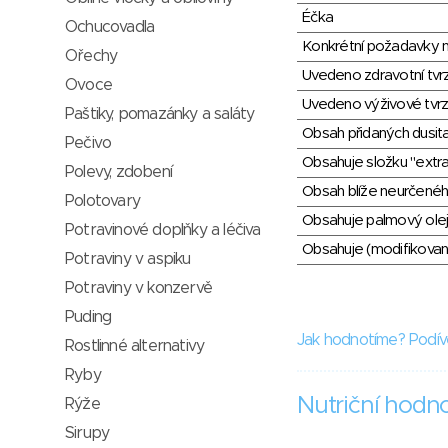
Éčka
Ochucovadla
Konkrétní požadavky n
Ořechy
Uvedeno zdravotní tvr
Ovoce
Uvedeno výživové tvrz
Paštiky, pomazánky a saláty
Obsah přidaných dusit
Pečivo
Obsahuje složku "extra
Polevy, zdobení
Obsah blíže neurčené
Polotovary
Obsahuje palmový olej
Potravinové doplňky a léčiva
Obsahuje (modifikovaný
Potraviny v aspiku
Potraviny v konzervě
Puding
Jak hodnotíme? Podív
Rostlinné alternativy
Ryby
Nutriční hodn
Rýže
Sirupy