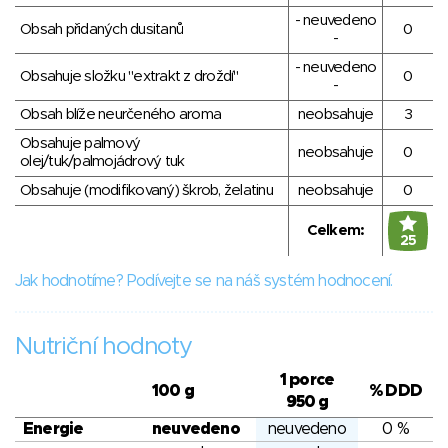
- neuvedeno
Obsah přidaných dusitanů
0
-
- neuvedeno
Obsahuje složku "extrakt z droždí"
0
-
Obsah blíže neurčeného aroma
neobsahuje
3
Obsahuje palmový
neobsahuje
0
olej/tuk/palmojádrový tuk
Obsahuje (modifikovaný) škrob, želatinu
neobsahuje
0
Celkem:
25
Jak hodnotíme? Podívejte se na náš systém hodnocení.
Nutriční hodnoty
1 porce
100 g
% DDD
950 g
Energie
neuvedeno
neuvedeno
0 %