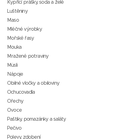
Kypřící prášky, soda a želé
Luštěniny
Maso
Mléčné výrobky
Mořské řasy
Mouka
Mražené potraviny
Müsli
Nápoje
Obilné vločky a obiloviny
Ochucovadla
Ořechy
Ovoce
Paštiky, pomazánky a saláty
Pečivo
Polevy, zdobení