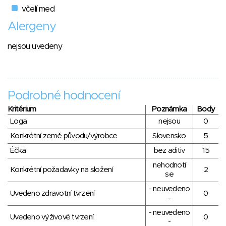
včelí med
Alergeny
nejsou uvedeny
Podrobné hodnocení
Kritérium
Poznámka
Body
Loga
nejsou
0
Konkrétní země původu/výrobce
Slovensko
5
Éčka
bez aditiv
15
nehodnotí
Konkrétní požadavky na složení
2
se
- neuvedeno
Uvedeno zdravotní tvrzení
0
-
- neuvedeno
Uvedeno výživové tvrzení
0
-