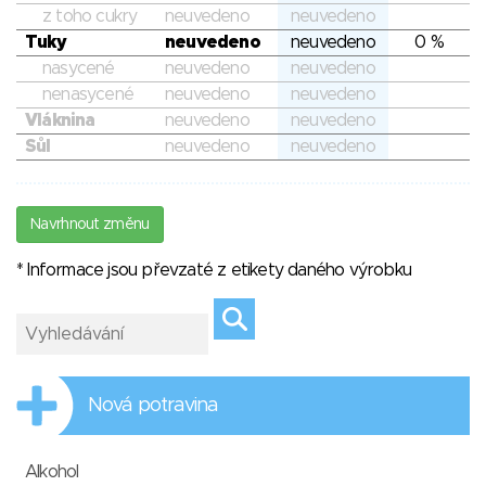
z toho cukry
neuvedeno
neuvedeno
Tuky
neuvedeno
neuvedeno
0 %
nasycené
neuvedeno
neuvedeno
nenasycené
neuvedeno
neuvedeno
Vláknina
neuvedeno
neuvedeno
Sůl
neuvedeno
neuvedeno
Navrhnout změnu
* Informace jsou převzaté z etikety daného výrobku
Nová potravina
Alkohol