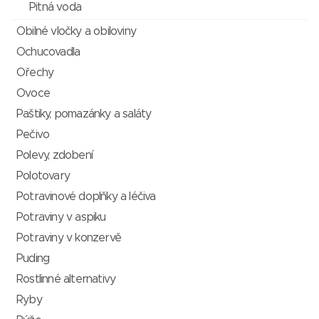
Pitná voda
Obilné vločky a obiloviny
Ochucovadla
Ořechy
Ovoce
Paštiky, pomazánky a saláty
Pečivo
Polevy, zdobení
Polotovary
Potravinové doplňky a léčiva
Potraviny v aspiku
Potraviny v konzervě
Puding
Rostlinné alternativy
Ryby