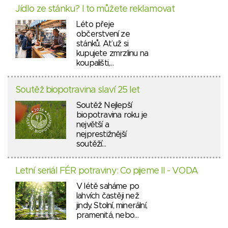
Jídlo ze stánku? I to můžete reklamovat
Léto přeje
občerstvení ze
stánků. Ať už si
kupujete zmrzlinu na
koupališti,…
Soutěž biopotravina slaví 25 let
Soutěž Nejlepší
biopotravina roku je
největší a
nejprestižnější
soutěží…
Letní seriál FÉR potraviny: Co pijeme II - VODA
V létě saháme po
lahvích častěji než
jindy. Stolní, minerální,
pramenitá, nebo…