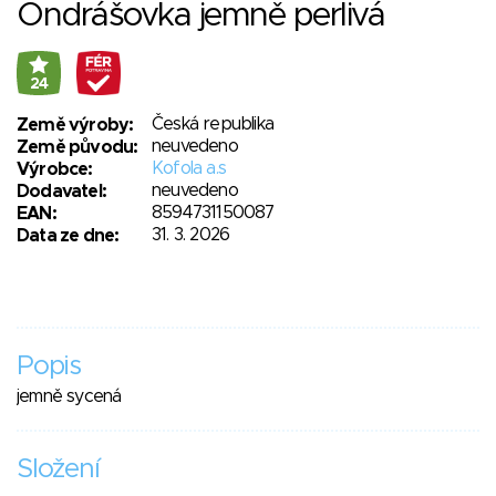
Ondrášovka jemně perlivá
24
Česká republika
Země výroby:
neuvedeno
Země původu:
Kofola a.s
Výrobce:
neuvedeno
Dodavatel:
8594731150087
EAN:
31. 3. 2026
Data ze dne:
Popis
jemně sycená
Složení