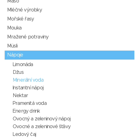
Maso
Mléčné výrobky
Mořské řasy
Mouka
Mražené potraviny
Müsli
Nápoje
Limonáda
Džus
Minerální voda
Instantní nápoj
Nektar
Pramenitá voda
Energy drink
Ovocný a zeleninový nápoj
Ovocné a zeleninové šťávy
Ledový čaj