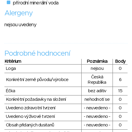
přírodní minerální voda
Alergeny
nejsou uvedeny
Podrobné hodnocení
Kritérium
Poznámka
Body
Loga
nejsou
0
Česká
Konkrétní země původu/výrobce
6
Republika
Éčka
bez aditiv
15
Konkrétní požadavky na složení
nehodnotí se
0
Uvedeno zdravotní tvrzení
- neuvedeno -
0
Uvedeno výživové tvrzení
- neuvedeno -
0
Obsah přidaných dusitanů
- neuvedeno -
0