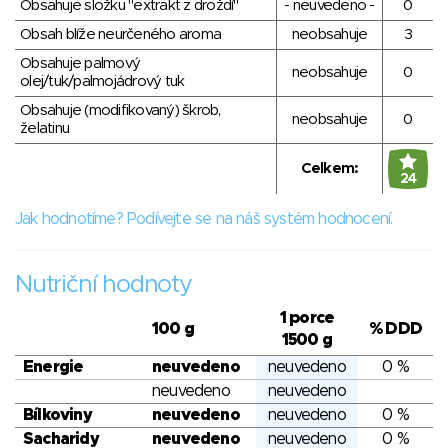
Obsahuje složku "extrakt z droždí"
- neuvedeno -
0
Obsah blíže neurčeného aroma
neobsahuje
3
Obsahuje palmový
neobsahuje
0
olej/tuk/palmojádrový tuk
Obsahuje (modifikovaný) škrob,
neobsahuje
0
želatinu
Celkem:
24
Jak hodnotíme? Podívejte se na náš systém hodnocení.
Nutriční hodnoty
1 porce
100 g
% DDD
1500 g
Energie
neuvedeno
neuvedeno
0 %
neuvedeno
neuvedeno
Bílkoviny
neuvedeno
neuvedeno
0 %
Sacharidy
neuvedeno
neuvedeno
0 %