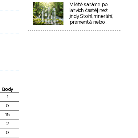
V létě saháme po
lahvích častěji než
jindy. Stolní, minerální,
pramenitá, nebo…
Body
1
0
15
2
0