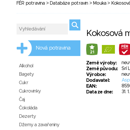
FÉR potravina
>
Databáze potravin
>
Mouka
> Kokosov
Kokosová 
Nová potravina
21
neu
Země výroby:
Alkohol
Srí 
Země původu:
Bagety
neu
Výrobce:
Aspe
Dodavatel:
Cukr
859
EAN:
Cukrovinky
31. 1
Data ze dne:
Čaj
Čokoláda
Dezerty
Džemy a zavařeniny