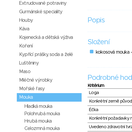
Extrudované potraviny
Gurmánské speciality
Popis
Houby
Káva
Kojenecká a dětská výživa
Složení
Koření
kokosová mouka -
Kypřící prášky, soda a želé
Luštěniny
Maso
Podrobné hod
Mléčné výrobky
Kritérium
Mořské řasy
Loga
Mouka
Konkrétní země půvo
Hladká mouka
Éčka
Polohrubá mouka
Konkrétní požadavky n
Hrubá mouka
Uvedeno zdravotní tvr
Celozrnná mouka