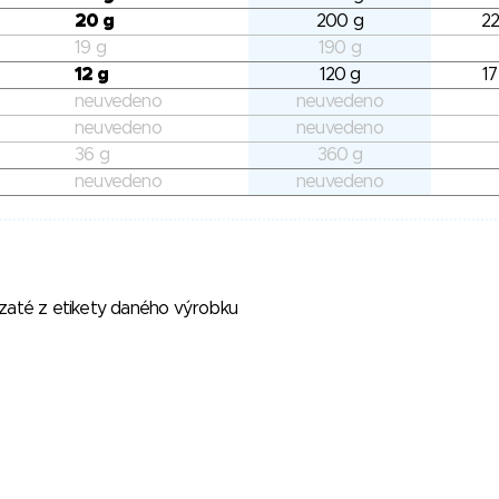
20 g
200 g
22
19 g
190 g
12 g
120 g
17
neuvedeno
neuvedeno
neuvedeno
neuvedeno
36 g
360 g
neuvedeno
neuvedeno
vzaté z etikety daného výrobku