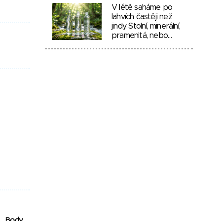
V létě saháme po
lahvích častěji než
jindy. Stolní, minerální,
pramenitá, nebo…
Body