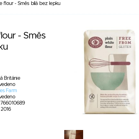
e flour - Směs bílá bez lepku
flour - Směs
ku
á Británie
vedeno
es Farm
vedeno
1766010689
1. 2016