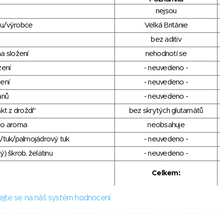
nejsou
du/výrobce
Velká Británie
bez aditiv
a složení
nehodnotí se
zení
- neuvedeno -
ení
- neuvedeno -
anů
- neuvedeno -
kt z droždí"
bez skrytých glutamátů
ho aroma
neobsahuje
/tuk/palmojádrový tuk
- neuvedeno -
) škrob, želatinu
- neuvedeno -
Celkem:
ejte se na náš systém hodnocení.