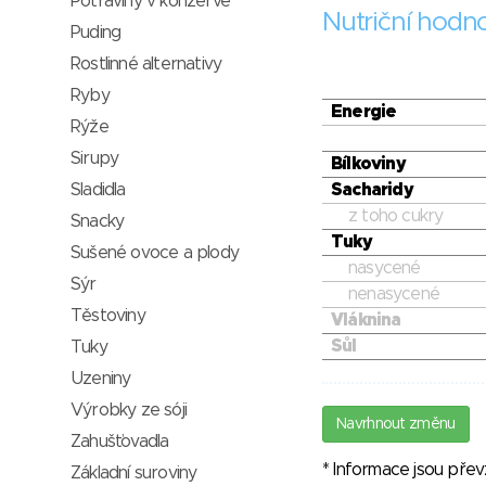
Potraviny v konzervě
Nutriční hodn
Puding
Rostlinné alternativy
Ryby
Energie
Rýže
Sirupy
Bílkoviny
Sacharidy
Sladidla
z toho cukry
Snacky
Tuky
Sušené ovoce a plody
nasycené
Sýr
nenasycené
Těstoviny
Vláknina
Sůl
Tuky
Uzeniny
Výrobky ze sóji
Navrhnout změnu
Zahušťovadla
* Informace jsou pře
Základní suroviny