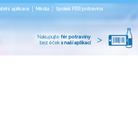
bilní aplikace
Média
Spolek FÉR potravina
Nakupujte
fér potraviny
>
bez éček
s naší aplikací