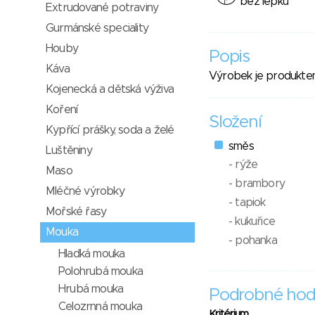
bez lepku
Extrudované potraviny
Gurmánské speciality
Houby
Popis
Káva
Výrobek je produktem
Kojenecká a dětská výživa
Koření
Složení
Kypřící prášky, soda a želé
směs
Luštěniny
- rýže
Maso
- brambory
Mléčné výrobky
- tapiok
Mořské řasy
- kukuřice
Mouka
- pohanka
Hladká mouka
Polohrubá mouka
Hrubá mouka
Podrobné hod
Celozrnná mouka
Kritérium