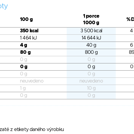
oty
1 porce
100 g
% 
1000 g
350 kcal
3 500 kcal
4
1 464 kJ
14 644 kJ
4 g
40 g
6
80 g
800 g
89
0 g
0 g
0 g
0 g
0
0 g
0 g
neuvedeno
neuvedeno
1 g
10 g
0 g
0 g
vzaté z etikety daného výrobku