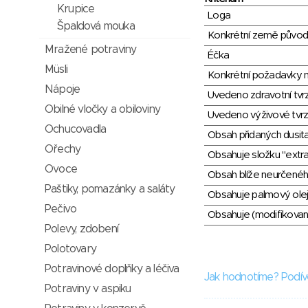
Krupice
Loga
Špaldová mouka
Konkrétní země půvo
Mražené potraviny
Éčka
Müsli
Konkrétní požadavky n
Nápoje
Uvedeno zdravotní tvr
Obilné vločky a obiloviny
Uvedeno výživové tvrz
Ochucovadla
Obsah přidaných dusit
Ořechy
Obsahuje složku "extra
Ovoce
Obsah blíže neurčené
Paštiky, pomazánky a saláty
Obsahuje palmový olej
Pečivo
Obsahuje (modifikovaný
Polevy, zdobení
Polotovary
Potravinové doplňky a léčiva
Jak hodnotíme? Podív
Potraviny v aspiku