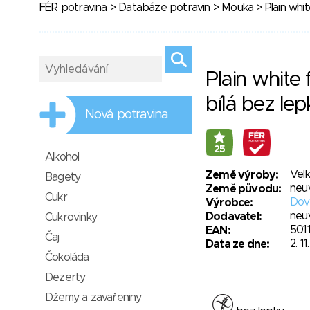
FÉR potravina
>
Databáze potravin
>
Mouka
> Plain whit
Plain white 
bílá bez lep
Nová potravina
25
Alkohol
Velk
Země výroby:
Bagety
neu
Země původu:
Cukr
Dov
Výrobce:
neu
Dodavatel:
Cukrovinky
501
EAN:
Čaj
2. 1
Data ze dne:
Čokoláda
Dezerty
Džemy a zavařeniny