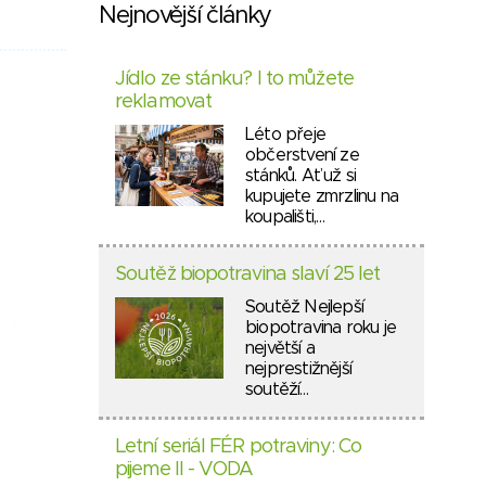
Nejnovější články
Jídlo ze stánku? I to můžete
reklamovat
Léto přeje
občerstvení ze
stánků. Ať už si
kupujete zmrzlinu na
koupališti,…
Soutěž biopotravina slaví 25 let
Soutěž Nejlepší
biopotravina roku je
největší a
nejprestižnější
soutěží…
Letní seriál FÉR potraviny: Co
pijeme II - VODA