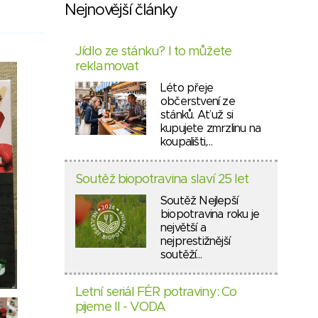
Nejnovější články
Jídlo ze stánku? I to můžete
reklamovat
Léto přeje
občerstvení ze
stánků. Ať už si
kupujete zmrzlinu na
koupališti,…
Soutěž biopotravina slaví 25 let
Soutěž Nejlepší
biopotravina roku je
největší a
nejprestižnější
soutěží…
Letní seriál FÉR potraviny: Co
pijeme II - VODA