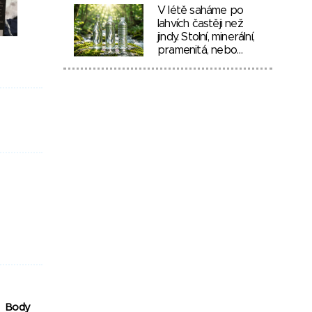
V létě saháme po
lahvích častěji než
jindy. Stolní, minerální,
pramenitá, nebo…
Body