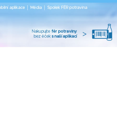
bilní aplikace
Média
Spolek FÉR potravina
Nakupujte
fér potraviny
>
bez éček
s naší aplikací