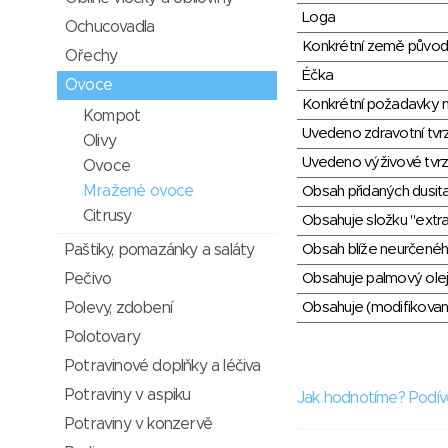
Loga
Ochucovadla
Konkrétní země půvo
Ořechy
Éčka
Ovoce
Konkrétní požadavky n
Kompot
Uvedeno zdravotní tvr
Olivy
Uvedeno výživové tvrz
Ovoce
Mražené ovoce
Obsah přidaných dusit
Citrusy
Obsahuje složku "extra
Obsah blíže neurčené
Paštiky, pomazánky a saláty
Obsahuje palmový olej
Pečivo
Obsahuje (modifikovaný
Polevy, zdobení
Polotovary
Potravinové doplňky a léčiva
Potraviny v aspiku
Jak hodnotíme? Podív
Potraviny v konzervě