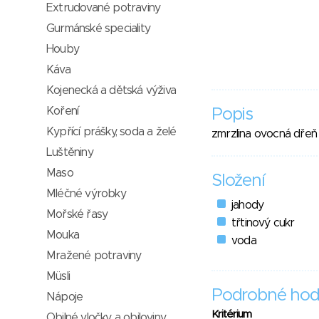
Extrudované potraviny
Gurmánské speciality
Houby
Káva
Kojenecká a dětská výživa
Koření
Popis
Kypřící prášky, soda a želé
zmrzlina ovocná dřeň
Luštěniny
Maso
Složení
Mléčné výrobky
jahody
Mořské řasy
třtinový cukr
Mouka
voda
Mražené potraviny
Müsli
Podrobné hod
Nápoje
Kritérium
Obilné vločky a obiloviny