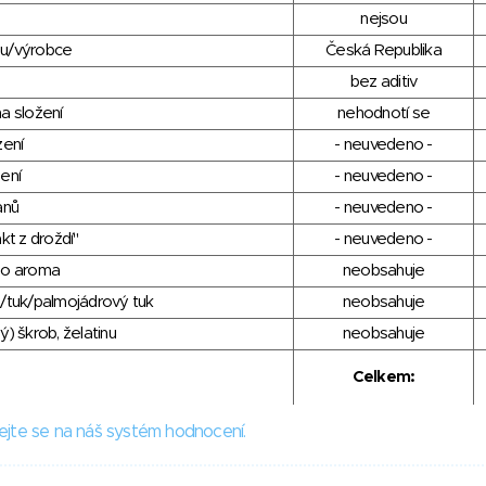
nejsou
du/výrobce
Česká Republika
bez aditiv
a složení
nehodnotí se
zení
- neuvedeno -
ení
- neuvedeno -
anů
- neuvedeno -
kt z droždí"
- neuvedeno -
ho aroma
neobsahuje
/tuk/palmojádrový tuk
neobsahuje
) škrob, želatinu
neobsahuje
Celkem:
ejte se na náš systém hodnocení.