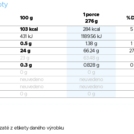
oty
1 porce
100 g
% 
276 g
103 kcal
284 kcal
5
431 kJ
1189.56 kJ
0.5 g
1.38 g
1
24 g
66.24 g
27
23 g
63.48 g
0.3 g
0.828 g
0
0 g
0 g
neuvedeno
neuvedeno
neuvedeno
neuvedeno
0 g
0 g
vzaté z etikety daného výrobku