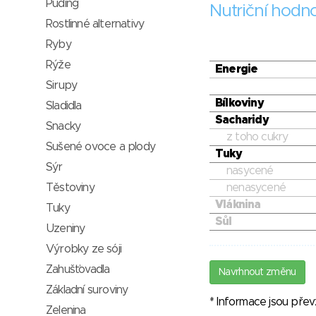
Puding
Nutriční hodn
Rostlinné alternativy
Ryby
Rýže
Energie
Sirupy
Bílkoviny
Sladidla
Sacharidy
Snacky
z toho cukry
Sušené ovoce a plody
Tuky
Sýr
nasycené
nenasycené
Těstoviny
Vláknina
Tuky
Sůl
Uzeniny
Výrobky ze sóji
Zahušťovadla
Navrhnout změnu
Základní suroviny
* Informace jsou pře
Zelenina