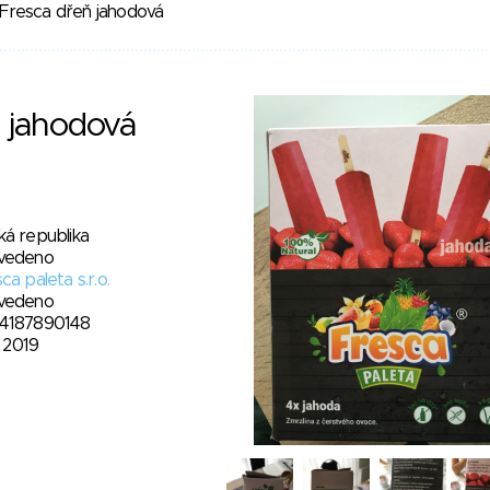
Fresca dřeň jahodová
ň jahodová
ká republika
vedeno
ca paleta s.r.o.
vedeno
4187890148
2. 2019