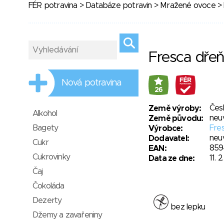
FÉR potravina
>
Databáze potravin
>
Mražené ovoce
> 
Fresca dře
Nová potravina
26
Čes
Země výroby:
Alkohol
neu
Země původu:
Bagety
Fres
Výrobce:
neu
Dodavatel:
Cukr
859
EAN:
Cukrovinky
11. 
Data ze dne:
Čaj
Čokoláda
Dezerty
bez lepku
Džemy a zavařeniny