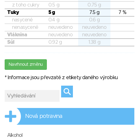
z toho cukry
0.5 g
0.75 g
Tuky
5 g
7.5 g
7 %
nasycené
0.4 g
0.6 g
nenasycené
neuvedeno
neuvedeno
Vláknina
neuvedeno
neuvedeno
Sůl
0.92 g
1.38 g
Navrhnout změnu
* Informace jsou převzaté z etikety daného výrobku
Nová potravina
Alkohol