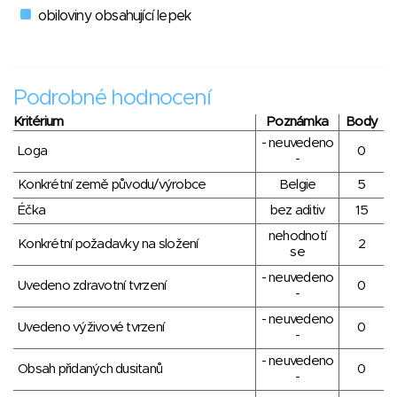
obiloviny obsahující lepek
Podrobné hodnocení
Kritérium
Poznámka
Body
- neuvedeno
Loga
0
-
Konkrétní země původu/výrobce
Belgie
5
Éčka
bez aditiv
15
nehodnotí
Konkrétní požadavky na složení
2
se
- neuvedeno
Uvedeno zdravotní tvrzení
0
-
- neuvedeno
Uvedeno výživové tvrzení
0
-
- neuvedeno
Obsah přidaných dusitanů
0
-