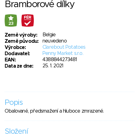
Bramborové dílky
23
Belgie
Země výroby:
neuvedeno
Země původu:
Clarebout Potatoes
Výrobce:
Penny Market s.r.o.
Dodavatel:
4388844273481
EAN:
25. 1. 2021
Data ze dne:
Popis
Obalované, předsmažení a hluboce zmrazené.
Složení