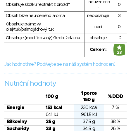
- neuvedeno
Obsahuje složku "extrakt z droždí"
0
-
Obsah blíže neurčeného aroma
neobsahuje
3
Obsahuje palmový
není
0
olej/tuk/palmojádrový tuk
Obsahuje (modifikovaný) škrob, želatinu
obsahuje
-2
Celkem:
23
Jak hodnotíme? Podívejte se na náš systém hodnocení.
Nutriční hodnoty
1 porce
100 g
% DDD
150 g
Energie
153 kcal
230 kcal
7 %
641 kJ
961.5 kJ
Bílkoviny
25 g
37.5 g
38 %
Sacharidy
23 g
34.5 g
26 %