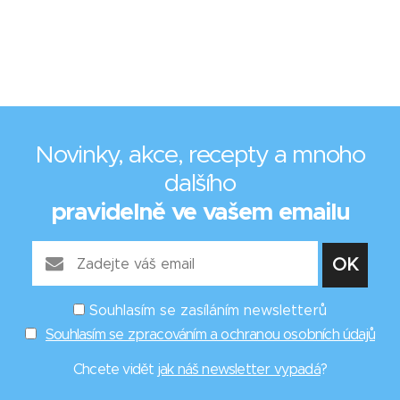
Novinky, akce, recepty a mnoho
dalšího
pravidelně ve vašem emailu
Souhlasím se zasíláním newsletterů
Souhlasím se zpracováním a ochranou osobních údajů
Chcete vidět
jak náš newsletter vypadá
?