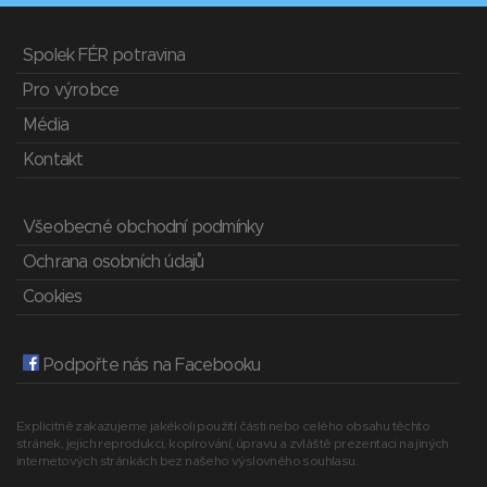
Spolek FÉR potravina
Pro výrobce
Média
Kontakt
Všeobecné obchodní podmínky
Ochrana osobních údajů
Cookies
Podpořte nás na Facebooku
Explicitně zakazujeme jakékoli použití části nebo celého obsahu těchto
stránek, jejich reprodukci, kopírování, úpravu a zvláště prezentaci na jiných
internetových stránkách bez našeho výslovného souhlasu.