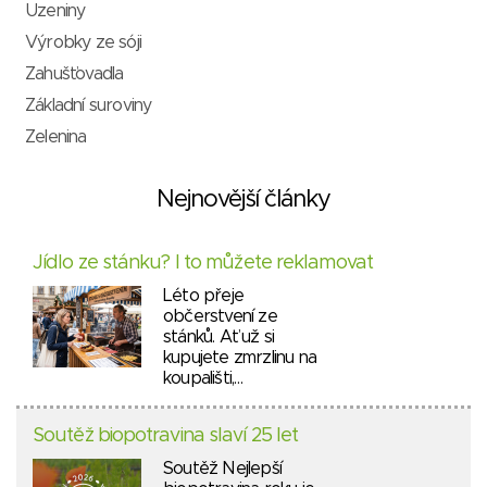
Uzeniny
Výrobky ze sóji
Zahušťovadla
Základní suroviny
Zelenina
Nejnovější články
Jídlo ze stánku? I to můžete reklamovat
Léto přeje
občerstvení ze
stánků. Ať už si
kupujete zmrzlinu na
koupališti,…
Soutěž biopotravina slaví 25 let
Soutěž Nejlepší