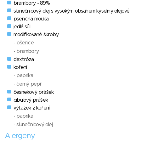
brambory - 89%
slunečnicový olej s vysokým obsahem kyseliny olejové
pšeničná mouka
jedlá sůl
modifikované škroby
- pšenice
- brambory
dextróza
koření
- paprika
- černý pepř
česnekový prášek
cibulový prášek
výtažek z koření
- paprika
- slunečnicový olej
Alergeny