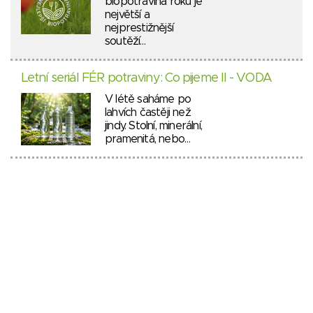
biopotravina roku je
největší a
nejprestižnější
soutěží…
Letní seriál FÉR potraviny: Co pijeme II - VODA
V létě saháme po
lahvích častěji než
jindy. Stolní, minerální,
pramenitá, nebo…