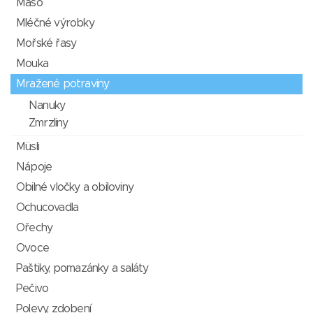
Maso
Mléčné výrobky
Mořské řasy
Mouka
Mražené potraviny
Nanuky
Zmrzliny
Müsli
Nápoje
Obilné vločky a obiloviny
Ochucovadla
Ořechy
Ovoce
Paštiky, pomazánky a saláty
Pečivo
Polevy, zdobení