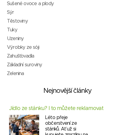
Sušené ovoce a plody
Sýr
Těstoviny
Tuky
Uzeniny
Výrobky ze sóji
Zahušťovadla
Základní suroviny
Zelenina
Nejnovější články
Jídlo ze stánku? I to můžete reklamovat
Léto přeje
občerstvení ze
stánků. Ať už si
kupujete zmrzlinu na