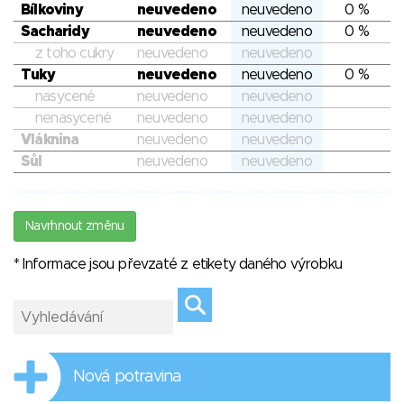
Bílkoviny
neuvedeno
neuvedeno
0 %
Sacharidy
neuvedeno
neuvedeno
0 %
z toho cukry
neuvedeno
neuvedeno
Tuky
neuvedeno
neuvedeno
0 %
nasycené
neuvedeno
neuvedeno
nenasycené
neuvedeno
neuvedeno
Vláknina
neuvedeno
neuvedeno
Sůl
neuvedeno
neuvedeno
Navrhnout změnu
* Informace jsou převzaté z etikety daného výrobku
Nová potravina