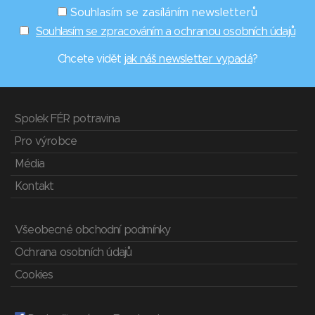
Souhlasím se zasíláním newsletterů
Souhlasím se zpracováním a ochranou osobních údajů
Chcete vidět
jak náš newsletter vypadá
?
Spolek FÉR potravina
Pro výrobce
Média
Kontakt
Všeobecné obchodní podmínky
Ochrana osobních údajů
Cookies