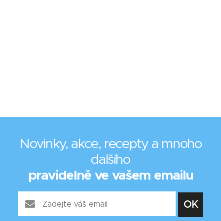
Novinky, akce, recepty a mnoho
dalšího
pravidelně ve vašem emailu