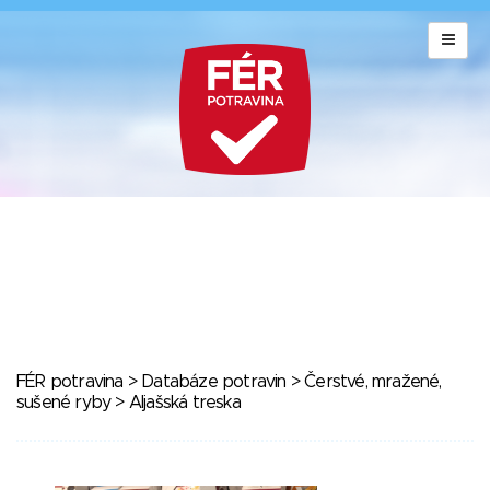
FÉR potravina
>
Databáze potravin
>
Čerstvé, mražené,
sušené ryby
> Aljašská treska