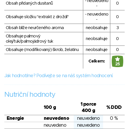
- neuvedeno
Obsah přidaných dusitanů
0
-
- neuvedeno
Obsahuje složku "extrakt z droždí"
0
-
Obsah blíže neurčeného aroma
neobsahuje
3
Obsahuje palmový
neobsahuje
0
olej/tuk/palmojádrový tuk
Obsahuje (modifikovaný) škrob, želatinu
neobsahuje
0
Celkem:
25
Jak hodnotíme? Podívejte se na náš systém hodnocení.
Nutriční hodnoty
1 porce
100 g
% DDD
400 g
Energie
neuvedeno
neuvedeno
0 %
neuvedeno
neuvedeno