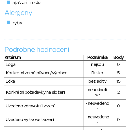
aljašská treska
Alergeny
ryby
Podrobné hodnocení
Kritérium
Poznámka
Body
Loga
nejsou
0
Konkrétní země původu/výrobce
Rusko
5
Éčka
bez aditiv
15
nehodnotí
Konkrétní požadavky na složení
2
se
- neuvedeno
Uvedeno zdravotní tvrzení
0
-
- neuvedeno
Uvedeno výživové tvrzení
0
-