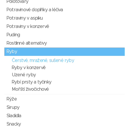
Polotovary
Potravinové doplňky a léčiva
Potraviny v aspiku
Potraviny v konzervě
Puding
Rostlinné alternativy
Ryby
Čerstvé, mražené, sušené ryby
Ryby v konzervě
Uzené ryby
Rybí prsty a tyčinky
Mořští živočichové
Rýže
Sirupy
Sladidla
Snacky