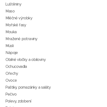
Luštěniny
Maso
Mléčné výrobky
Mořské řasy
Mouka
Mražené potraviny
Müsli
Nápoje
Obilné vločky a obiloviny
Ochucovadla
Ořechy
Ovoce
Paštiky, pomazánky a saláty
Pečivo
Polevy, zdobení