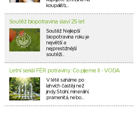
koupališti,…
Soutěž biopotravina slaví 25 let
Soutěž Nejlepší
biopotravina roku je
největší a
nejprestižnější
soutěží…
Letní seriál FÉR potraviny: Co pijeme II - VODA
V létě saháme po
lahvích častěji než
jindy. Stolní, minerální,
pramenitá, nebo…