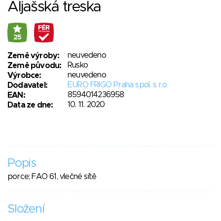
Aljašská treska
25
neuvedeno
Země výroby:
Rusko
Země původu:
neuvedeno
Výrobce:
EURO FRIGO Praha spol. s r.o
Dodavatel:
8594014236958
EAN:
10. 11. 2020
Data ze dne:
Popis
porce; FAO 61, vlečné sítě
Složení