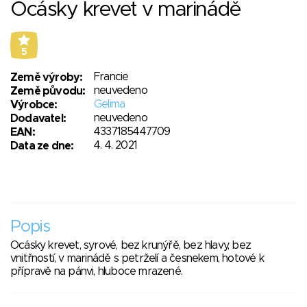
Ocásky krevet v marinádě
5
Francie
Země výroby:
neuvedeno
Země původu:
Gelima
Výrobce:
neuvedeno
Dodavatel:
4337185447709
EAN:
4. 4. 2021
Data ze dne:
Popis
Ocásky krevet, syrové, bez krunýřě, bez hlavy, bez
vnitřností, v marinádě s petrželí a česnekem, hotové k
přípravě na pánvi, hluboce mrazené.