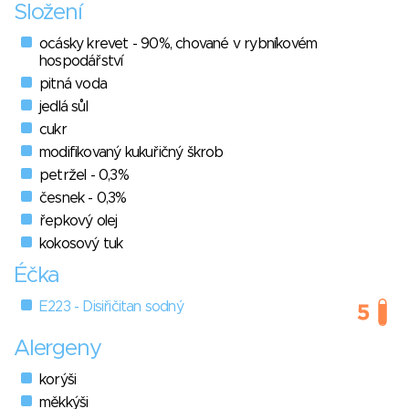
Složení
ocásky krevet - 90%, chované v rybníkovém
hospodářství
pitná voda
jedlá sůl
cukr
modifikovaný kukuřičný škrob
petržel - 0,3%
česnek - 0,3%
řepkový olej
kokosový tuk
Éčka
E223 - Disiřičitan sodný
Alergeny
korýši
měkkýši