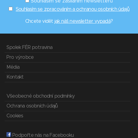
Souhlasím se zasíláním newsletterů
Souhlasím se zpracováním a ochranou osobních údajů
Chcete vidět
jak náš newsletter vypadá
?
Spolek FÉR potravina
Pro výrobce
Média
Kontakt
Všeobecné obchodní podmínky
Ochrana osobních údajů
Cookies
Podpořte nás na Facebooku