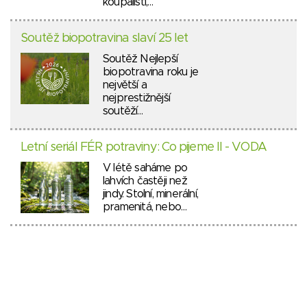
koupališti,…
Soutěž biopotravina slaví 25 let
Soutěž Nejlepší
biopotravina roku je
největší a
nejprestižnější
soutěží…
Letní seriál FÉR potraviny: Co pijeme II - VODA
V létě saháme po
lahvích častěji než
jindy. Stolní, minerální,
pramenitá, nebo…