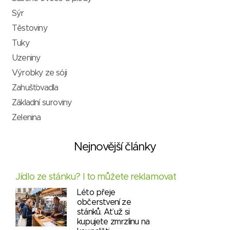
Sýr
Těstoviny
Tuky
Uzeniny
Výrobky ze sóji
Zahušťovadla
Základní suroviny
Zelenina
Nejnovější články
Jídlo ze stánku? I to můžete reklamovat
Léto přeje
občerstvení ze
stánků. Ať už si
kupujete zmrzlinu na