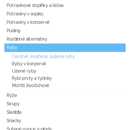
Potravinové doplňky a léčiva
Potraviny v aspiku
Potraviny v konzervě
Puding
Rostlinné alternativy
Ryby
Čerstvé, mražené, sušené ryby
Ryby v konzervě
Uzené ryby
Rybí prsty a tyčinky
Mořští živočichové
Rýže
Sirupy
Sladidla
Snacky
Sušené ovoce a plody