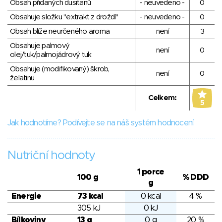
Obsah přidaných dusitanů
- neuvedeno -
0
Obsahuje složku "extrakt z droždí"
- neuvedeno -
0
Obsah blíže neurčeného aroma
není
3
Obsahuje palmový
není
0
olej/tuk/palmojádrový tuk
Obsahuje (modifikovaný) škrob,
není
0
želatinu
Celkem:
5
Jak hodnotíme? Podívejte se na náš systém hodnocení.
Nutriční hodnoty
1 porce
100 g
% DDD
g
Energie
73 kcal
0 kcal
4 %
305 kJ
0 kJ
Bílkoviny
13 g
0 g
20 %