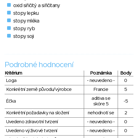
oxid siřičitý a siřičitany
stopy lepku
stopy mléka
stopy ryb
stopy soji
Podrobné hodnocení
Kritérium
Poznámka
Body
Loga
- neuvedeno -
0
Konkrétní země původu/výrobce
Francie
5
aditiva se
Éčka
-5
skóre 5
Konkrétní požadavky na složení
nehodnotí se
2
Uvedeno zdravotní tvrzení
- neuvedeno -
0
Uvedeno výživové tvrzení
- neuvedeno -
0