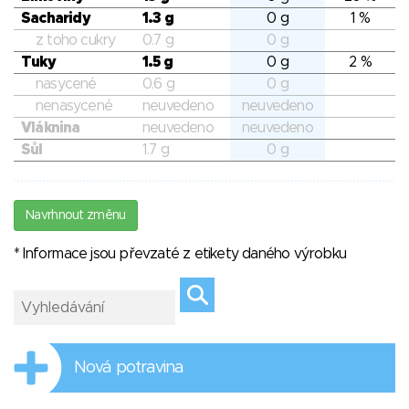
Sacharidy
1.3 g
0 g
1 %
z toho cukry
0.7 g
0 g
Tuky
1.5 g
0 g
2 %
nasycené
0.6 g
0 g
nenasycené
neuvedeno
neuvedeno
Vláknina
neuvedeno
neuvedeno
Sůl
1.7 g
0 g
Navrhnout změnu
* Informace jsou převzaté z etikety daného výrobku
Nová potravina