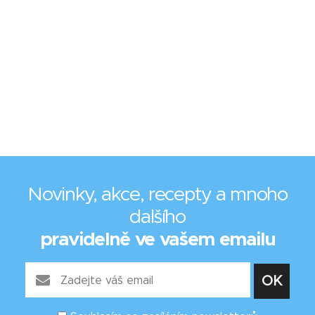
Novinky, akce, recepty a mnoho
dalšího
pravidelně ve vašem emailu