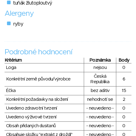
tuňák žlutoploutvý
Alergeny
ryby
Podrobné hodnocení
Kritérium
Poznámka
Body
Loga
nejsou
0
Česká
Konkrétní země původu/výrobce
6
Republika
Éčka
bez aditiv
15
Konkrétní požadavky na složení
nehodnotí se
2
Uvedeno zdravotní tvrzení
- neuvedeno -
0
Uvedeno výživové tvrzení
- neuvedeno -
0
Obsah přidaných dusitanů
- neuvedeno -
0
Obsahuje složku "extrakt z droždí"
- neuvedeno -
0