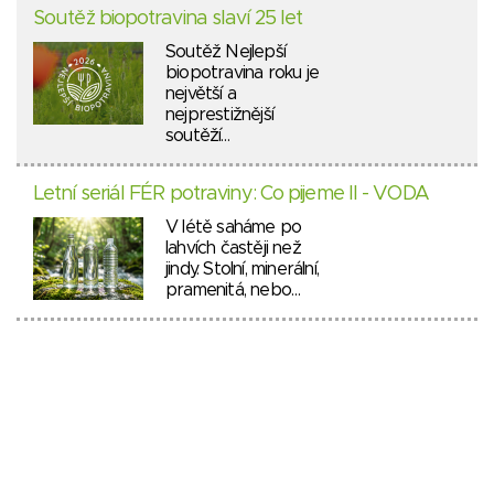
Soutěž biopotravina slaví 25 let
Soutěž Nejlepší
biopotravina roku je
největší a
nejprestižnější
soutěží…
Letní seriál FÉR potraviny: Co pijeme II - VODA
V létě saháme po
lahvích častěji než
jindy. Stolní, minerální,
pramenitá, nebo…