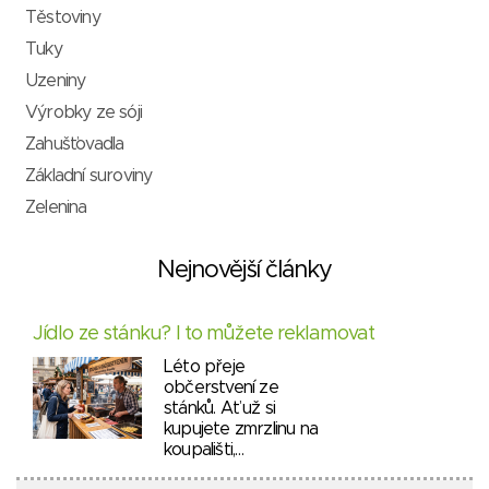
Těstoviny
Tuky
Uzeniny
Výrobky ze sóji
Zahušťovadla
Základní suroviny
Zelenina
Nejnovější články
Jídlo ze stánku? I to můžete reklamovat
Léto přeje
občerstvení ze
stánků. Ať už si
kupujete zmrzlinu na
koupališti,…