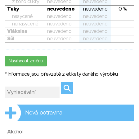
z toho cukry
neuvedeno
neuvedeno
Tuky
neuvedeno
neuvedeno
0 %
nasycené
neuvedeno
neuvedeno
nenasycené
neuvedeno
neuvedeno
Vláknina
neuvedeno
neuvedeno
Sůl
neuvedeno
neuvedeno
Navrhnout změnu
* Informace jsou převzaté z etikety daného výrobku
Nová potravina
Alkohol