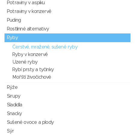
Potraviny v aspiku
Potraviny v konzervě
Puding
Rostlinné alternativy
Ryby
Čerstvé, mražené, sušené ryby
Ryby v konzervě
Uzené ryby
Rybí prsty a tyčinky
Mořští živočichové
Rýže
Sirupy
Sladidla
Snacky
Sušené ovoce a plody
Sýr