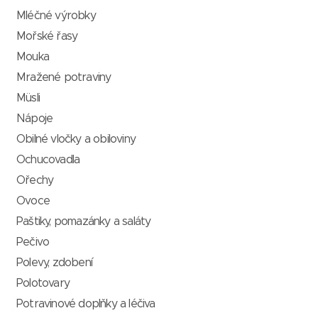
Mléčné výrobky
Mořské řasy
Mouka
Mražené potraviny
Müsli
Nápoje
Obilné vločky a obiloviny
Ochucovadla
Ořechy
Ovoce
Paštiky, pomazánky a saláty
Pečivo
Polevy, zdobení
Polotovary
Potravinové doplňky a léčiva