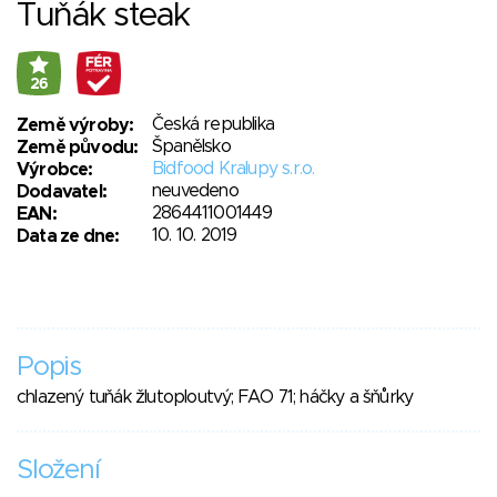
Tuňák steak
26
Česká republika
Země výroby:
Španělsko
Země původu:
Bidfood Kralupy s.r.o.
Výrobce:
neuvedeno
Dodavatel:
2864411001449
EAN:
10. 10. 2019
Data ze dne:
Popis
chlazený tuňák žlutoploutvý; FAO 71; háčky a šňůrky
Složení