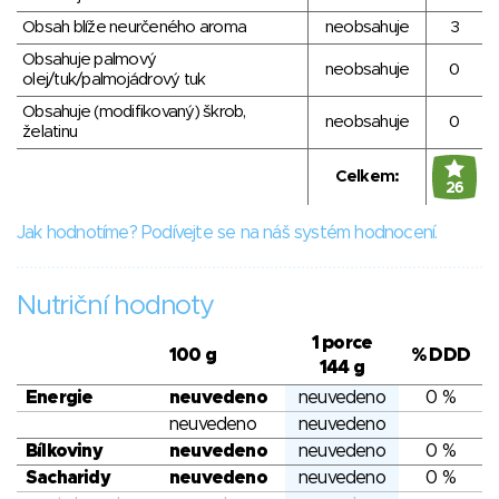
Obsah blíže neurčeného aroma
neobsahuje
3
Obsahuje palmový
neobsahuje
0
olej/tuk/palmojádrový tuk
Obsahuje (modifikovaný) škrob,
neobsahuje
0
želatinu
Celkem:
26
Jak hodnotíme? Podívejte se na náš systém hodnocení.
Nutriční hodnoty
1 porce
100 g
% DDD
144 g
Energie
neuvedeno
neuvedeno
0 %
neuvedeno
neuvedeno
Bílkoviny
neuvedeno
neuvedeno
0 %
Sacharidy
neuvedeno
neuvedeno
0 %