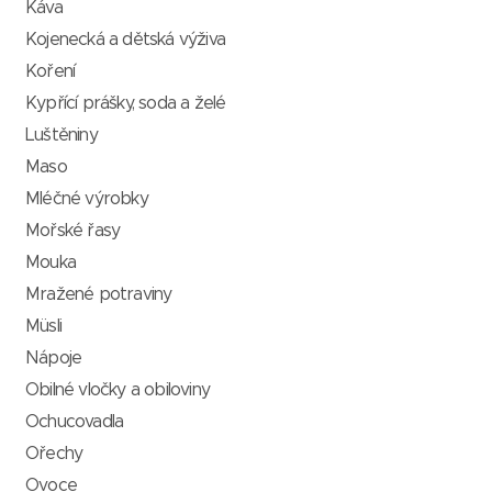
Káva
Kojenecká a dětská výživa
Koření
Kypřící prášky, soda a želé
Luštěniny
Maso
Mléčné výrobky
Mořské řasy
Mouka
Mražené potraviny
Müsli
Nápoje
Obilné vločky a obiloviny
Ochucovadla
Ořechy
Ovoce