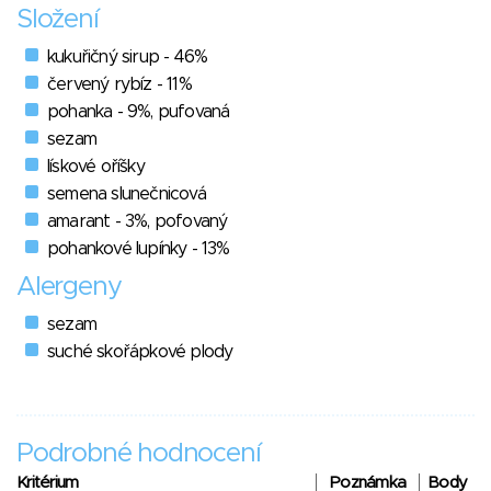
Složení
kukuřičný sirup - 46%
červený rybíz - 11%
pohanka - 9%, pufovaná
sezam
lískové oříšky
semena slunečnicová
amarant - 3%, pofovaný
pohankové lupínky - 13%
Alergeny
sezam
suché skořápkové plody
Podrobné hodnocení
Kritérium
Poznámka
Body