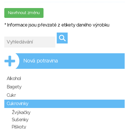
Navrhnout změnu
* Informace jsou převzaté z etikety daného výrobku
Nová potravina
Alkohol
Bagety
Cukr
Cukrovinky
Žvýkačky
Sušenky
Piškoty