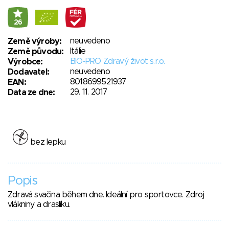
26
neuvedeno
Země výroby:
Itálie
Země původu:
BIO-PRO Zdravý život s.r.o.
Výrobce:
neuvedeno
Dodavatel:
8018699521937
EAN:
29. 11. 2017
Data ze dne:
bez lepku
Popis
Zdravá svačina během dne. Ideální pro sportovce. Zdroj
vlákniny a draslíku.