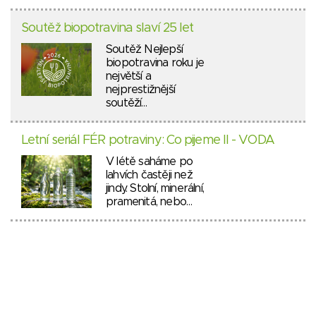
Soutěž biopotravina slaví 25 let
Soutěž Nejlepší
biopotravina roku je
největší a
nejprestižnější
soutěží…
Letní seriál FÉR potraviny: Co pijeme II - VODA
V létě saháme po
lahvích častěji než
jindy. Stolní, minerální,
pramenitá, nebo…