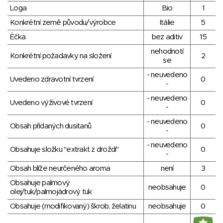
Loga
Bio
1
Konkrétní země původu/výrobce
Itálie
5
Éčka
bez aditiv
15
nehodnotí
Konkrétní požadavky na složení
2
se
- neuvedeno
Uvedeno zdravotní tvrzení
0
-
- neuvedeno
Uvedeno výživové tvrzení
0
-
- neuvedeno
Obsah přidaných dusitanů
0
-
- neuvedeno
Obsahuje složku "extrakt z droždí"
0
-
Obsah blíže neurčeného aroma
není
3
Obsahuje palmový
neobsahuje
0
olej/tuk/palmojádrový tuk
Obsahuje (modifikovaný) škrob, želatinu
neobsahuje
0