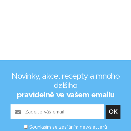
Novinky, akce, recepty a mnoho
dalšího
pravidelně ve vašem emailu
Souhlasím se zasíláním newsletterů