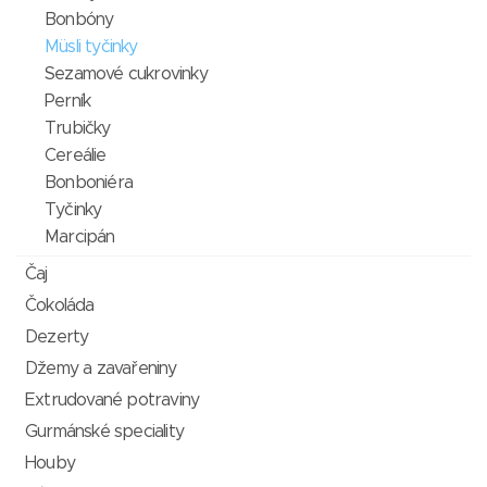
Bonbóny
Müsli tyčinky
Sezamové cukrovinky
Perník
Trubičky
Cereálie
Bonboniéra
Tyčinky
Marcipán
Čaj
Čokoláda
Dezerty
Džemy a zavařeniny
Extrudované potraviny
Gurmánské speciality
Houby