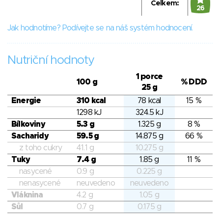
Celkem:
26
Jak hodnotíme? Podívejte se na náš systém hodnocení.
Nutriční hodnoty
1 porce
100 g
% DDD
25 g
Energie
310 kcal
78 kcal
15 %
1298 kJ
324.5 kJ
Bílkoviny
5.3 g
1.325 g
8 %
Sacharidy
59.5 g
14.875 g
66 %
z toho cukry
41.1 g
10.275 g
Tuky
7.4 g
1.85 g
11 %
nasycené
0.9 g
0.225 g
nenasycené
neuvedeno
neuvedeno
Vláknina
4.2 g
1.05 g
Sůl
0.7 g
0.175 g