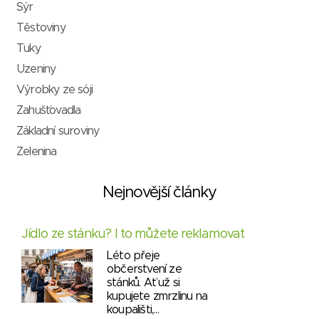
Sýr
Těstoviny
Tuky
Uzeniny
Výrobky ze sóji
Zahušťovadla
Základní suroviny
Zelenina
Nejnovější články
Jídlo ze stánku? I to můžete reklamovat
Léto přeje
občerstvení ze
stánků. Ať už si
kupujete zmrzlinu na
koupališti,…