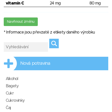
vitamín C
24 mg
80 mg
Navrhnout změnu
* Informace jsou převzaté z etikety daného výrobku
Nová potravina
Alkohol
Bagety
Cukr
Cukrovinky
Čaj