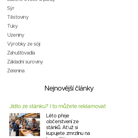
Sýr
Těstoviny
Tuky
Uzeniny
Výrobky ze sóji
Zahušťovadla
Základní suroviny
Zelenina
Nejnovější články
Jídlo ze stánku? I to můžete reklamovat
Léto přeje
občerstvení ze
stánků. Ať už si
kupujete zmrzlinu na