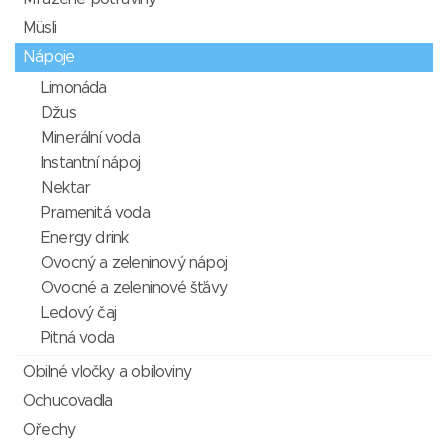
Müsli
Nápoje
Limonáda
Džus
Minerální voda
Instantní nápoj
Nektar
Pramenitá voda
Energy drink
Ovocný a zeleninový nápoj
Ovocné a zeleninové šťávy
Ledový čaj
Pitná voda
Obilné vločky a obiloviny
Ochucovadla
Ořechy