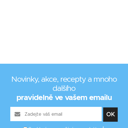
Novinky, akce, recepty a mnoho
dalšího
pravidelně ve vašem emailu