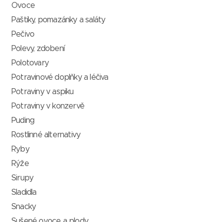
Ovoce
Paštiky, pomazánky a saláty
Pečivo
Polevy, zdobení
Polotovary
Potravinové doplňky a léčiva
Potraviny v aspiku
Potraviny v konzervě
Puding
Rostlinné alternativy
Ryby
Rýže
Sirupy
Sladidla
Snacky
Sušené ovoce a plody