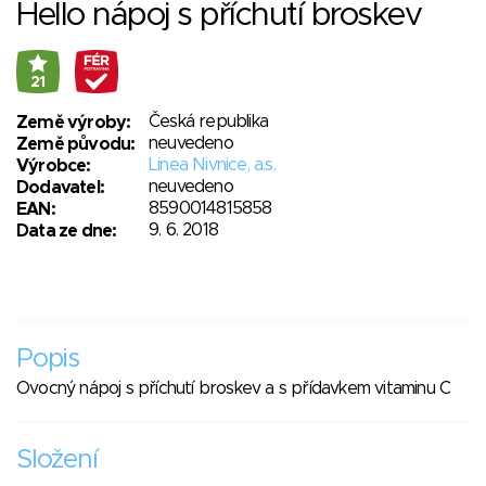
Hello nápoj s příchutí broskev
21
Česká republika
Země výroby:
neuvedeno
Země původu:
Linea Nivnice, a.s.
Výrobce:
neuvedeno
Dodavatel:
8590014815858
EAN:
9. 6. 2018
Data ze dne:
Popis
Ovocný nápoj s příchutí broskev a s přídavkem vitaminu C
Složení