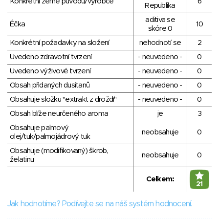
Konkrétní země původu/výrobce
6
Republika
aditiva se
Éčka
10
skóre 0
Konkrétní požadavky na složení
nehodnotí se
2
Uvedeno zdravotní tvrzení
- neuvedeno -
0
Uvedeno výživové tvrzení
- neuvedeno -
0
Obsah přidaných dusitanů
- neuvedeno -
0
Obsahuje složku "extrakt z droždí"
- neuvedeno -
0
Obsah blíže neurčeného aroma
je
3
Obsahuje palmový
neobsahuje
0
olej/tuk/palmojádrový tuk
Obsahuje (modifikovaný) škrob,
neobsahuje
0
želatinu
Celkem:
21
Jak hodnotíme? Podívejte se na náš systém hodnocení.