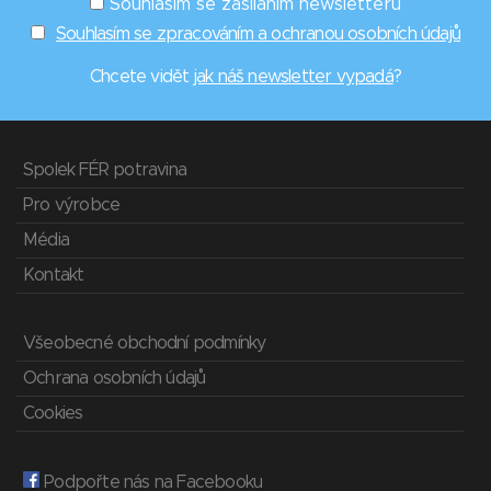
Souhlasím se zasíláním newsletterů
Souhlasím se zpracováním a ochranou osobních údajů
Chcete vidět
jak náš newsletter vypadá
?
Spolek FÉR potravina
Pro výrobce
Média
Kontakt
Všeobecné obchodní podmínky
Ochrana osobních údajů
Cookies
Podpořte nás na Facebooku