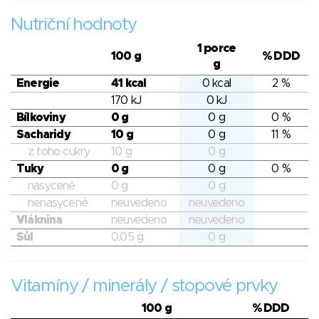
Nutriční hodnoty
1 porce
100 g
% DDD
g
Energie
41 kcal
0 kcal
2 %
170 kJ
0 kJ
Bílkoviny
0 g
0 g
0 %
Sacharidy
10 g
0 g
11 %
z toho cukry
10 g
0 g
Tuky
0 g
0 g
0 %
nasycené
0 g
0 g
nenasycené
neuvedeno
neuvedeno
Vláknina
neuvedeno
neuvedeno
Sůl
0.05 g
0 g
Vitamíny / minerály / stopové prvky
100 g
% DDD