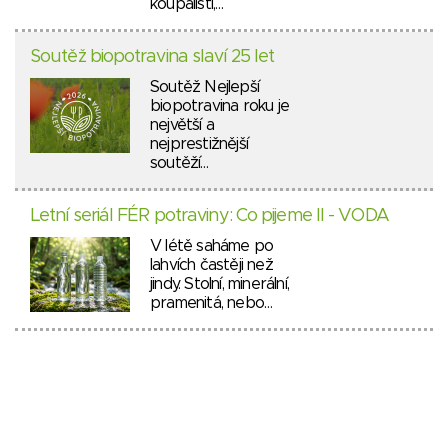
koupališti,…
Soutěž biopotravina slaví 25 let
Soutěž Nejlepší
biopotravina roku je
největší a
nejprestižnější
soutěží…
Letní seriál FÉR potraviny: Co pijeme II - VODA
V létě saháme po
lahvích častěji než
jindy. Stolní, minerální,
pramenitá, nebo…