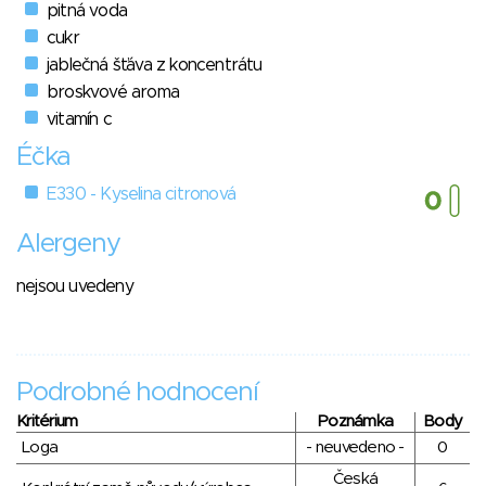
pitná voda
cukr
jablečná šťáva z koncentrátu
broskvové aroma
vitamín c
Éčka
E330 - Kyselina citronová
Alergeny
nejsou uvedeny
Podrobné hodnocení
Kritérium
Poznámka
Body
Loga
- neuvedeno -
0
Česká