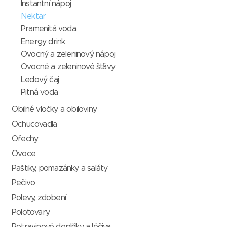
Instantní nápoj
Nektar
Pramenitá voda
Energy drink
Ovocný a zeleninový nápoj
Ovocné a zeleninové šťávy
Ledový čaj
Pitná voda
Obilné vločky a obiloviny
Ochucovadla
Ořechy
Ovoce
Paštiky, pomazánky a saláty
Pečivo
Polevy, zdobení
Polotovary