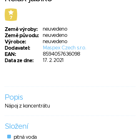
7
neuvedeno
Země výroby:
neuvedeno
Země původu:
neuvedeno
Výrobce:
Maspex Czech s.r.o.
Dodavatel:
8594057636098
EAN:
17. 2. 2021
Data ze dne:
Popis
Nápoj z koncentrátu
Složení
pitná voda