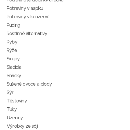
Potravinové doplňky a léčiva
Potraviny v aspiku
Potraviny v konzervě
Puding
Rostlinné alternativy
Ryby
Rýže
Sirupy
Sladidla
Snacky
Sušené ovoce a plody
Sýr
Těstoviny
Tuky
Uzeniny
Výrobky ze sóji