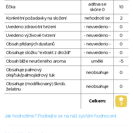
aditiva se
Éčka
10
skóre 0
Konkrétní požadavky na složení
nehodnotí se
2
Uvedeno zdravotní tvrzení
- neuvedeno -
0
Uvedeno výživové tvrzení
- neuvedeno -
0
Obsah přidaných dusitanů
- neuvedeno -
0
Obsahuje složku "extrakt z droždí"
- neuvedeno -
0
Obsah blíže neurčeného aroma
umělé
-5
Obsahuje palmový
neobsahuje
0
olej/tuk/palmojádrový tuk
Obsahuje (modifikovaný) škrob,
neobsahuje
0
želatinu
Celkem:
7
Jak hodnotíme? Podívejte se na náš systém hodnocení.