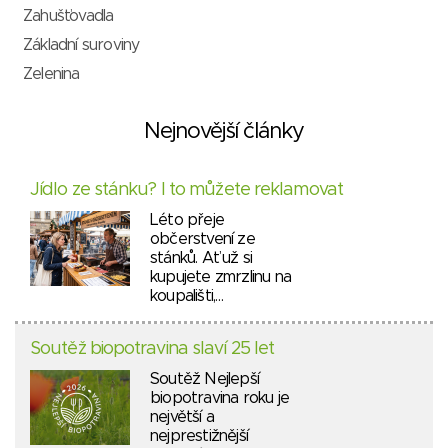
Zahušťovadla
Základní suroviny
Zelenina
Nejnovější články
Jídlo ze stánku? I to můžete reklamovat
Léto přeje
občerstvení ze
stánků. Ať už si
kupujete zmrzlinu na
koupališti,…
Soutěž biopotravina slaví 25 let
Soutěž Nejlepší
biopotravina roku je
největší a
nejprestižnější