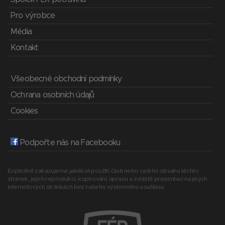
Pro výrobce
Média
Kontakt
Všeobecné obchodní podmínky
Ochrana osobních údajů
Cookies
Podpořte nás na Facebooku
Explicitně zakazujeme jakékoli použití části nebo celého obsahu těchto
stránek, jejich reprodukci, kopírování, úpravu a zvláště prezentaci na jiných
internetových stránkách bez našeho výslovného souhlasu.