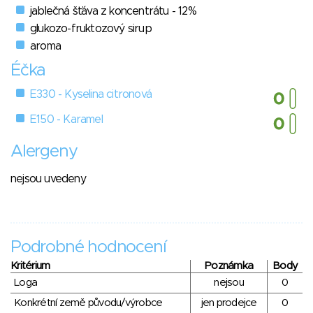
jablečná šťáva z koncentrátu - 12%
glukozo-fruktozový sirup
aroma
Éčka
E330 - Kyselina citronová
E150 - Karamel
Alergeny
nejsou uvedeny
Podrobné hodnocení
Kritérium
Poznámka
Body
Loga
nejsou
0
Konkrétní země původu/výrobce
jen prodejce
0