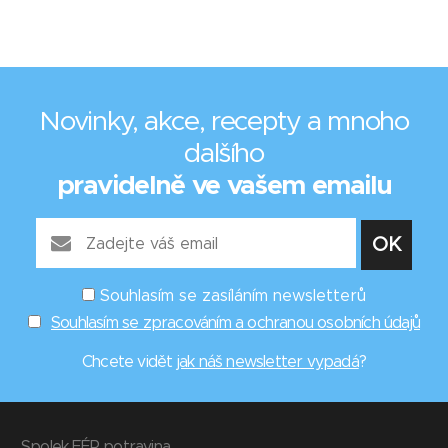
Novinky, akce, recepty a mnoho
dalšího
pravidelně ve vašem emailu
Souhlasím se zasíláním newsletterů
Souhlasím se zpracováním a ochranou osobních údajů
Chcete vidět
jak náš newsletter vypadá
?
Spolek FÉR potravina