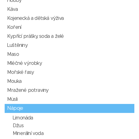
Houby
Káva
Kojenecká a dětská výživa
Koření
Kypřící prášky, soda a želé
Luštěniny
Maso
Mléčné výrobky
Mořské řasy
Mouka
Mražené potraviny
Müsli
Nápoje
Limonáda
Džus
Minerální voda