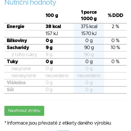
Nutriční hodnoty
1 porce
100 g
% DDD
1000 g
Energie
38 kcal
375 kcal
2 %
157 kJ
1570 kJ
Bílkoviny
0 g
0 g
0 %
Sacharidy
9 g
90 g
10 %
z toho cukry
9 g
90 g
Tuky
0 g
0 g
0 %
nasycené
0 g
0 g
nenasycené
neuvedeno
neuvedeno
Vláknina
0 g
0 g
Sůl
0 g
0 g
Navrhnout změnu
* Informace jsou převzaté z etikety daného výrobku