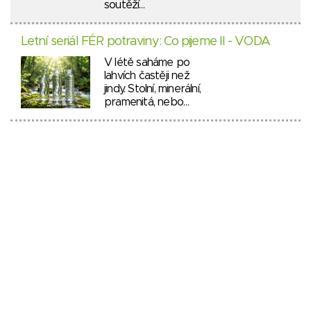
soutěží…
Letní seriál FÉR potraviny: Co pijeme II - VODA
V létě saháme po
lahvích častěji než
jindy. Stolní, minerální,
pramenitá, nebo…