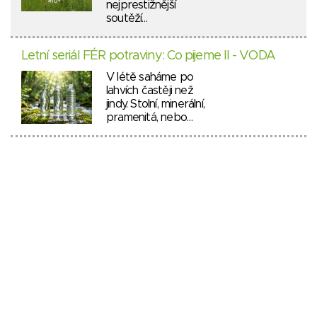
nejprestižnější
soutěží…
Letní seriál FÉR potraviny: Co pijeme II - VODA
V létě saháme po
lahvích častěji než
jindy. Stolní, minerální,
pramenitá, nebo…