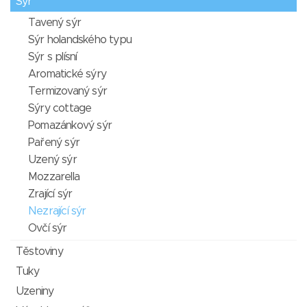
Sýr
Tavený sýr
Sýr holandského typu
Sýr s plísní
Aromatické sýry
Termizovaný sýr
Sýry cottage
Pomazánkový sýr
Pařený sýr
Uzený sýr
Mozzarella
Zrající sýr
Nezrající sýr
Ovčí sýr
Těstoviny
Tuky
Uzeniny