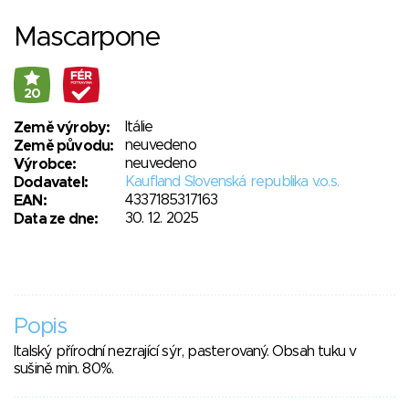
Mascarpone
20
Itálie
Země výroby:
neuvedeno
Země původu:
neuvedeno
Výrobce:
Kaufland Slovenská republika v.o.s.
Dodavatel:
4337185317163
EAN:
30. 12. 2025
Data ze dne:
Popis
Italský přírodní nezrající sýr, pasterovaný. Obsah tuku v
sušině min. 80%.