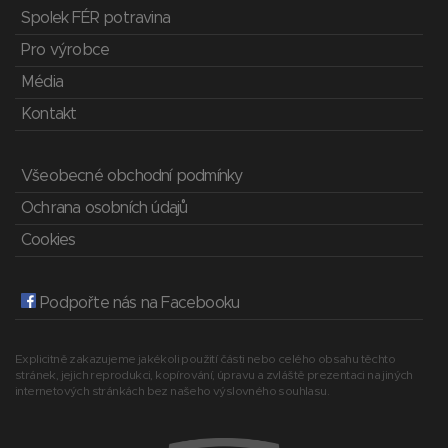
Spolek FÉR potravina
Pro výrobce
Média
Kontakt
Všeobecné obchodní podmínky
Ochrana osobních údajů
Cookies
Podpořte nás na Facebooku
Explicitně zakazujeme jakékoli použití části nebo celého obsahu těchto
stránek, jejich reprodukci, kopírování, úpravu a zvláště prezentaci na jiných
internetových stránkách bez našeho výslovného souhlasu.