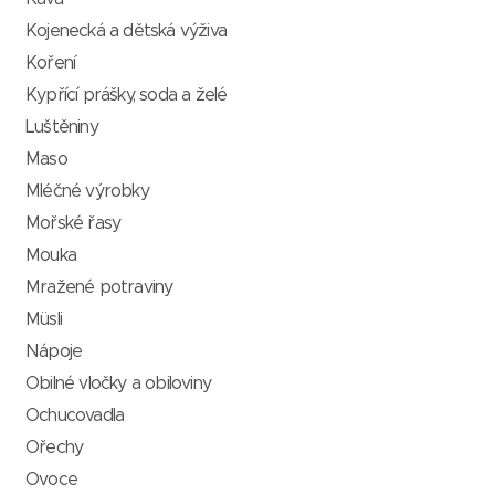
Kojenecká a dětská výživa
Koření
Kypřící prášky, soda a želé
Luštěniny
Maso
Mléčné výrobky
Mořské řasy
Mouka
Mražené potraviny
Müsli
Nápoje
Obilné vločky a obiloviny
Ochucovadla
Ořechy
Ovoce