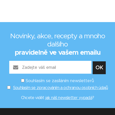
Novinky, akce, recepty a mnoho
dalšího
pravidelně ve vašem emailu
Souhlasím se zasíláním newsletterů
Souhlasím se zpracováním a ochranou osobních údajů
Chcete vidět
jak náš newsletter vypadá
?