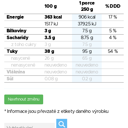
1 porce
100 g
% DDD
250 g
Energie
363 kcal
906 kcal
17 %
1517 kJ
3792.5 kJ
Bílkoviny
3 g
7.5 g
5 %
Sacharidy
3.5 g
8.75 g
4 %
z toho cukry
3 g
7.5 g
Tuky
38 g
95 g
54 %
nasycené
26 g
65 g
nenasycené
neuvedeno
neuvedeno
Vláknina
neuvedeno
neuvedeno
Sůl
0.08 g
0.2 g
Navrhnout změnu
* Informace jsou převzaté z etikety daného výrobku