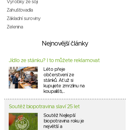
Výrobky ze sóji
Zahušťovadla
Základní suroviny
Zelenina
Nejnovější články
Jídlo ze stánku? I to můžete reklamovat
Léto přeje
občerstvení ze
stánků. Ať už si
kupujete zmrzlinu na
koupališti,…
Soutěž biopotravina slaví 25 let
Soutěž Nejlepší
biopotravina roku je
největší a