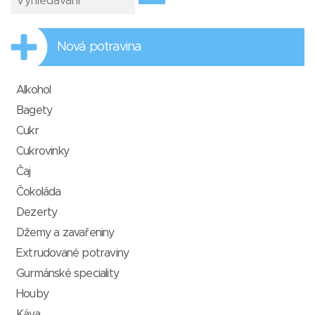
Nová potravina
Alkohol
Bagety
Cukr
Cukrovinky
Čaj
Čokoláda
Dezerty
Džemy a zavařeniny
Extrudované potraviny
Gurmánské speciality
Houby
Káva