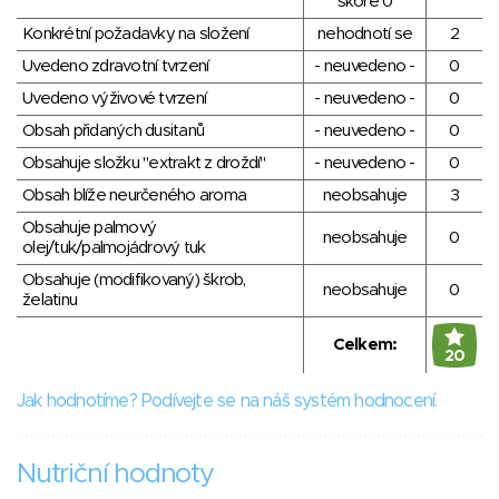
skóre 0
Konkrétní požadavky na složení
nehodnotí se
2
Uvedeno zdravotní tvrzení
- neuvedeno -
0
Uvedeno výživové tvrzení
- neuvedeno -
0
Obsah přidaných dusitanů
- neuvedeno -
0
Obsahuje složku "extrakt z droždí"
- neuvedeno -
0
Obsah blíže neurčeného aroma
neobsahuje
3
Obsahuje palmový
neobsahuje
0
olej/tuk/palmojádrový tuk
Obsahuje (modifikovaný) škrob,
neobsahuje
0
želatinu
Celkem:
20
Jak hodnotíme? Podívejte se na náš systém hodnocení.
Nutriční hodnoty