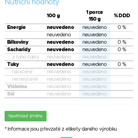
Nutriční hodnoty
1 porce
100 g
% DDD
150 g
Energie
neuvedeno
neuvedeno
0 %
neuvedeno
neuvedeno
Bílkoviny
neuvedeno
neuvedeno
0 %
Sacharidy
neuvedeno
neuvedeno
0 %
z toho cukry
neuvedeno
neuvedeno
Tuky
neuvedeno
neuvedeno
0 %
nasycené
neuvedeno
neuvedeno
nenasycené
neuvedeno
neuvedeno
Vláknina
neuvedeno
neuvedeno
Sůl
neuvedeno
neuvedeno
Navrhnout změnu
* Informace jsou převzaté z etikety daného výrobku