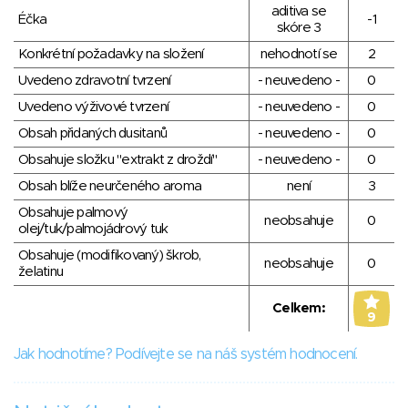
aditiva se
Éčka
-1
skóre 3
Konkrétní požadavky na složení
nehodnotí se
2
Uvedeno zdravotní tvrzení
- neuvedeno -
0
Uvedeno výživové tvrzení
- neuvedeno -
0
Obsah přidaných dusitanů
- neuvedeno -
0
Obsahuje složku "extrakt z droždí"
- neuvedeno -
0
Obsah blíže neurčeného aroma
není
3
Obsahuje palmový
neobsahuje
0
olej/tuk/palmojádrový tuk
Obsahuje (modifikovaný) škrob,
neobsahuje
0
želatinu
Celkem:
9
Jak hodnotíme? Podívejte se na náš systém hodnocení.