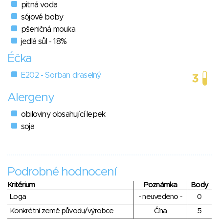
pitná voda
sójové boby
pšeničná mouka
jedlá sůl - 18%
Éčka
E202 - Sorban draselný
Alergeny
obiloviny obsahující lepek
soja
Podrobné hodnocení
Kritérium
Poznámka
Body
Loga
- neuvedeno -
0
Konkrétní země původu/výrobce
Čína
5