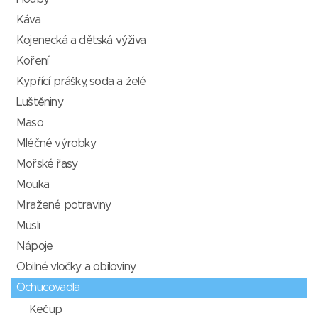
Káva
Kojenecká a dětská výživa
Koření
Kypřící prášky, soda a želé
Luštěniny
Maso
Mléčné výrobky
Mořské řasy
Mouka
Mražené potraviny
Müsli
Nápoje
Obilné vločky a obiloviny
Ochucovadla
Kečup