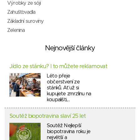
Výrobky ze sóji
Zahušťovadla
Základní suroviny
Zelenina
Nejnovější články
Jídlo ze stánku? I to můžete reklamovat
Léto přeje
občerstvení ze
stánků. Ať už si
kupujete zmrzlinu na
koupališti,…
Soutěž biopotravina slaví 25 let
Soutěž Nejlepší
biopotravina roku je
největší a