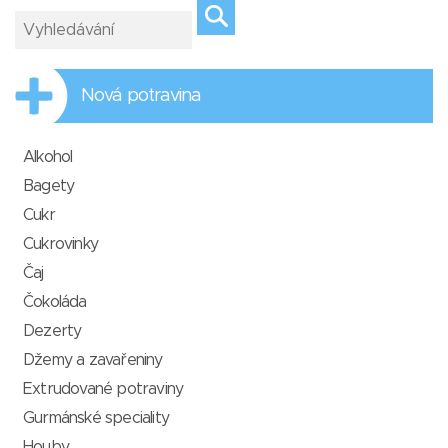
Nová potravina
Alkohol
Bagety
Cukr
Cukrovinky
Čaj
Čokoláda
Dezerty
Džemy a zavařeniny
Extrudované potraviny
Gurmánské speciality
Houby