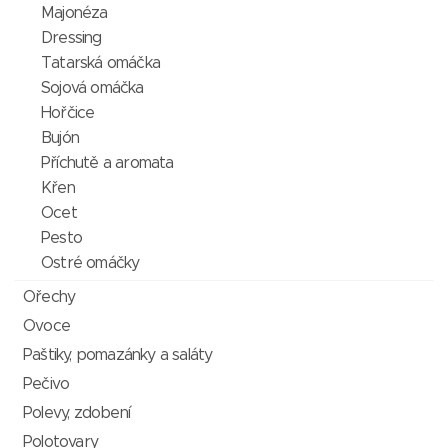
Majonéza
Dressing
Tatarská omáčka
Sojová omáčka
Hořčice
Bujón
Příchutě a aromata
Křen
Ocet
Pesto
Ostré omáčky
Ořechy
Ovoce
Paštiky, pomazánky a saláty
Pečivo
Polevy, zdobení
Polotovary