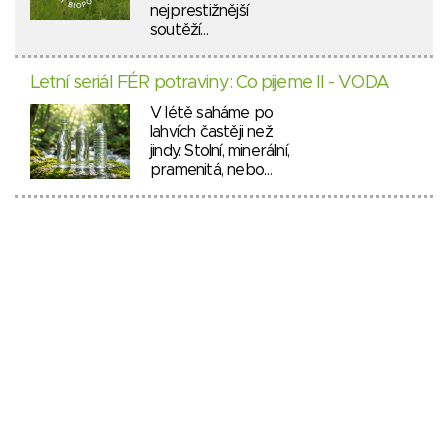
nejprestižnější
soutěží…
Letní seriál FÉR potraviny: Co pijeme II - VODA
V létě saháme po
lahvích častěji než
jindy. Stolní, minerální,
pramenitá, nebo…