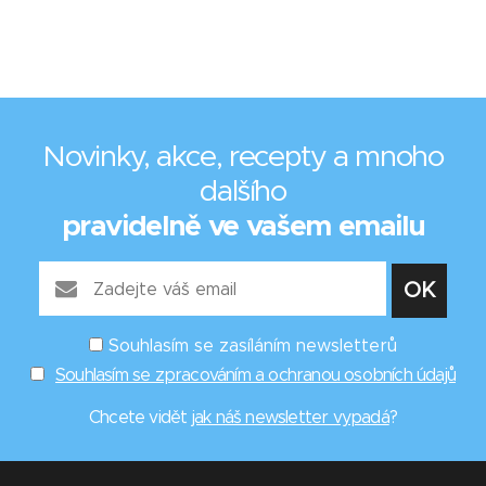
Novinky, akce, recepty a mnoho
dalšího
pravidelně ve vašem emailu
Souhlasím se zasíláním newsletterů
Souhlasím se zpracováním a ochranou osobních údajů
Chcete vidět
jak náš newsletter vypadá
?