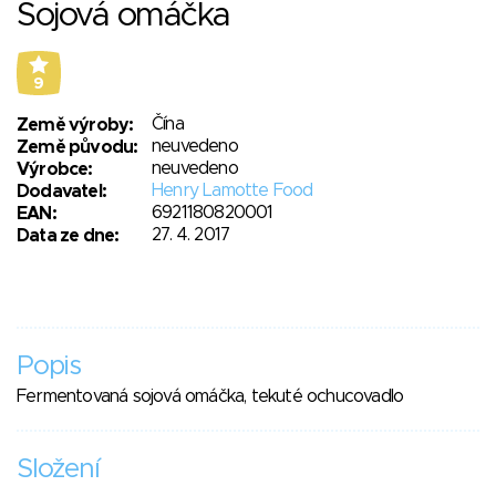
Sojová omáčka
9
Čína
Země výroby:
neuvedeno
Země původu:
neuvedeno
Výrobce:
Henry Lamotte Food
Dodavatel:
6921180820001
EAN:
27. 4. 2017
Data ze dne:
Popis
Fermentovaná sojová omáčka, tekuté ochucovadlo
Složení