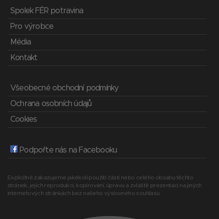
Spolek FÉR potravina
Pro výrobce
Média
Kontakt
Všeobecné obchodní podmínky
Ochrana osobních údajů
Cookies
Podpořte nás na Facebooku
Explicitně zakazujeme jakékoli použití části nebo celého obsahu těchto
stránek, jejich reprodukci, kopírování, úpravu a zvláště prezentaci na jiných
internetových stránkách bez našeho výslovného souhlasu.