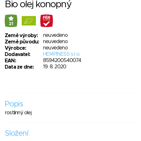
Bio olej konopný
21
neuvedeno
Země výroby:
neuvedeno
Země původu:
neuvedeno
Výrobce:
HEMPINESS s.r.o.
Dodavatel:
8594200540074
EAN:
19. 8. 2020
Data ze dne:
Popis
rostlinný olej
Složení