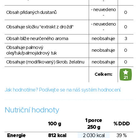
-
- neuvedeno
Obsah přidaných dusitanů
0
-
- neuvedeno
Obsahuje složku "extrakt z droždí"
0
-
Obsah blíže neurčeného aroma
neobsahuje
3
Obsahuje palmový
neobsahuje
0
olej/tuk/palmojádrový tuk
Obsahuje (modifikovaný) škrob, želatinu
neobsahuje
0
Celkem:
21
Jak hodnotíme? Podívejte se na náš systém hodnocení.
Nutriční hodnoty
1 porce
100 g
% DDD
250 g
Energie
812 kcal
2 030 kcal
39 %