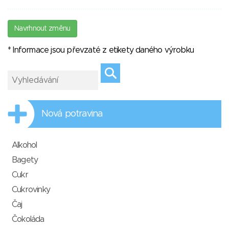
Navrhnout změnu
* Informace jsou převzaté z etikety daného výrobku
Nová potravina
Alkohol
Bagety
Cukr
Cukrovinky
Čaj
Čokoláda