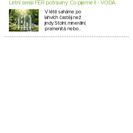
Letní seriál FÉR potraviny: Co pijeme II - VODA
V létě saháme po
lahvích častěji než
jindy. Stolní, minerální,
pramenitá, nebo…