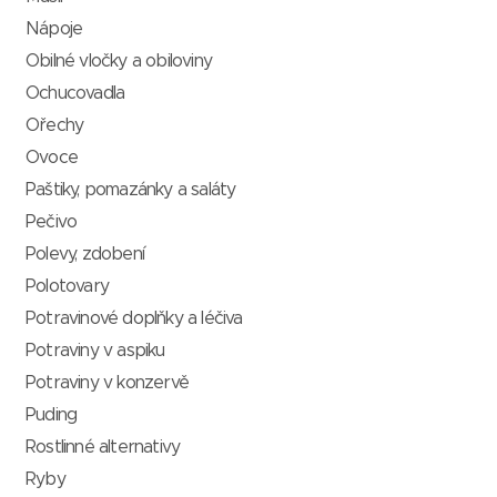
Nápoje
Obilné vločky a obiloviny
Ochucovadla
Ořechy
Ovoce
Paštiky, pomazánky a saláty
Pečivo
Polevy, zdobení
Polotovary
Potravinové doplňky a léčiva
Potraviny v aspiku
Potraviny v konzervě
Puding
Rostlinné alternativy
Ryby