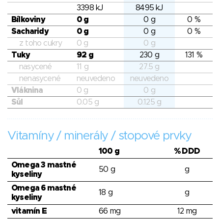
3398 kJ
8495 kJ
Bílkoviny
0 g
0 g
0 %
Sacharidy
0 g
0 g
0 %
z toho cukry
0 g
0 g
Tuky
92 g
230 g
131 %
nasycené
11 g
27.5 g
nenasycené
neuvedeno
neuvedeno
Vláknina
0 g
0 g
Sůl
0.05 g
0.125 g
Vitamíny / minerály / stopové prvky
100 g
% DDD
Omega 3 mastné
50 g
g
kyseliny
Omega 6 mastné
18 g
g
kyseliny
vitamín E
66 mg
12 mg