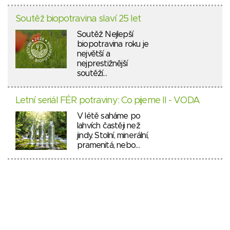
Soutěž biopotravina slaví 25 let
Soutěž Nejlepší
biopotravina roku je
největší a
nejprestižnější
soutěží…
Letní seriál FÉR potraviny: Co pijeme II - VODA
V létě saháme po
lahvích častěji než
jindy. Stolní, minerální,
pramenitá, nebo…