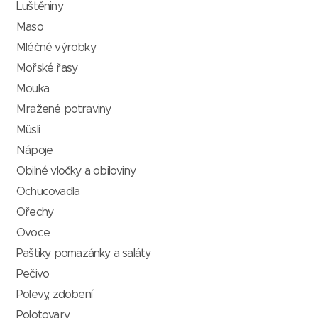
Luštěniny
Maso
Mléčné výrobky
Mořské řasy
Mouka
Mražené potraviny
Müsli
Nápoje
Obilné vločky a obiloviny
Ochucovadla
Ořechy
Ovoce
Paštiky, pomazánky a saláty
Pečivo
Polevy, zdobení
Polotovary