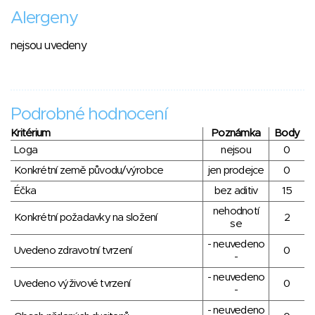
Alergeny
nejsou uvedeny
Podrobné hodnocení
Kritérium
Poznámka
Body
Loga
nejsou
0
Konkrétní země původu/výrobce
jen prodejce
0
Éčka
bez aditiv
15
nehodnotí
Konkrétní požadavky na složení
2
se
- neuvedeno
Uvedeno zdravotní tvrzení
0
-
- neuvedeno
Uvedeno výživové tvrzení
0
-
- neuvedeno