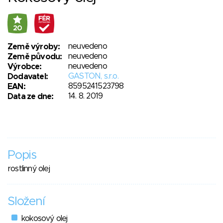
20
neuvedeno
Země výroby:
neuvedeno
Země původu:
neuvedeno
Výrobce:
GASTON, s.r.o.
Dodavatel:
8595241523798
EAN:
14. 8. 2019
Data ze dne:
Popis
rostlinný olej
Složení
kokosový olej