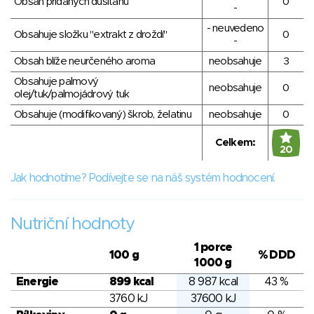
Obsah přidaných dusitanů
0
-
- neuvedeno
Obsahuje složku "extrakt z droždí"
0
-
Obsah blíže neurčeného aroma
neobsahuje
3
Obsahuje palmový
neobsahuje
0
olej/tuk/palmojádrový tuk
Obsahuje (modifikovaný) škrob, želatinu
neobsahuje
0
Celkem:
20
Jak hodnotíme? Podívejte se na náš systém hodnocení.
Nutriční hodnoty
1 porce
100 g
% DDD
1000 g
Energie
899 kcal
8 987 kcal
43 %
3760 kJ
37600 kJ