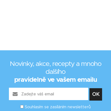
Novinky, akce, recepty a mnoho
dalšího
pravidelně ve vašem emailu
Souhlasím se zasíláním newsletterů