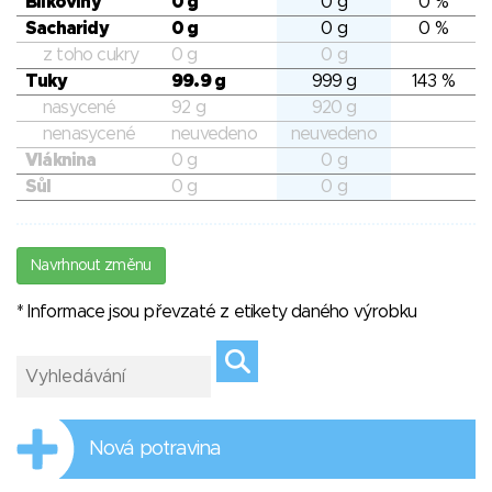
Bílkoviny
0 g
0 g
0 %
Sacharidy
0 g
0 g
0 %
z toho cukry
0 g
0 g
Tuky
99.9 g
999 g
143 %
nasycené
92 g
920 g
nenasycené
neuvedeno
neuvedeno
Vláknina
0 g
0 g
Sůl
0 g
0 g
Navrhnout změnu
* Informace jsou převzaté z etikety daného výrobku
Nová potravina