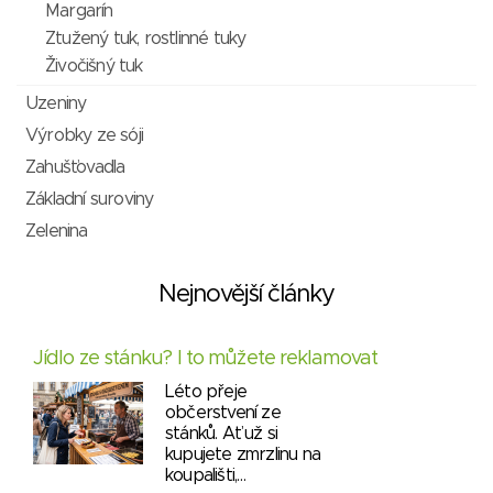
Margarín
Ztužený tuk, rostlinné tuky
Živočišný tuk
Uzeniny
Výrobky ze sóji
Zahušťovadla
Základní suroviny
Zelenina
Nejnovější články
Jídlo ze stánku? I to můžete reklamovat
Léto přeje
občerstvení ze
stánků. Ať už si
kupujete zmrzlinu na
koupališti,…