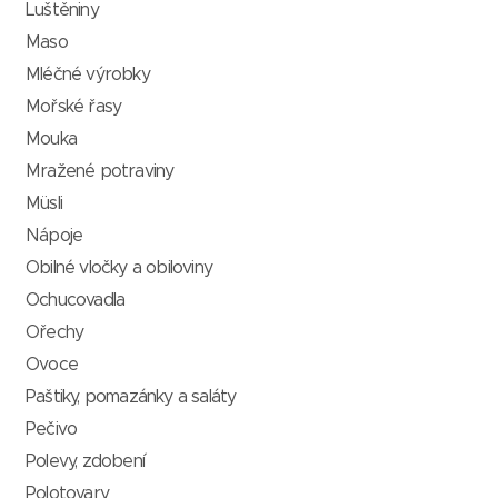
Luštěniny
Maso
Mléčné výrobky
Mořské řasy
Mouka
Mražené potraviny
Müsli
Nápoje
Obilné vločky a obiloviny
Ochucovadla
Ořechy
Ovoce
Paštiky, pomazánky a saláty
Pečivo
Polevy, zdobení
Polotovary