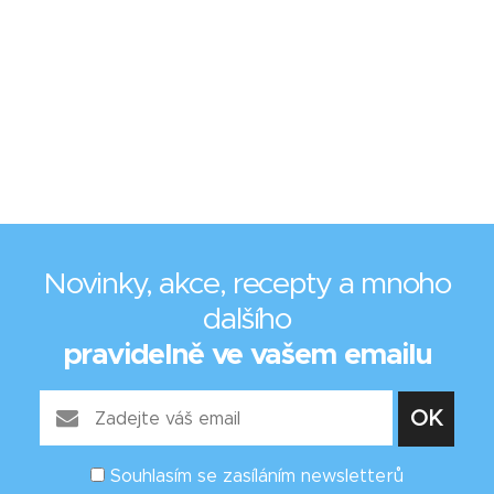
Novinky, akce, recepty a mnoho
dalšího
pravidelně ve vašem emailu
Souhlasím se zasíláním newsletterů