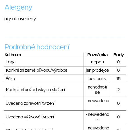
Alergeny
nejsou uvedeny
Podrobné hodnocení
Kritérium
Poznámka
Body
Loga
nejsou
0
Konkrétní země původu/výrobce
jen prodejce
0
Éčka
bez aditiv
15
nehodnotí
Konkrétní požadavky na složení
2
se
- neuvedeno
Uvedeno zdravotní tvrzení
0
-
- neuvedeno
Uvedeno výživové tvrzení
0
-
- neuvedeno