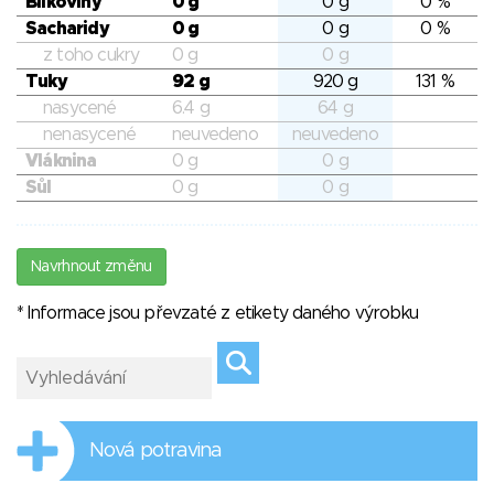
Bílkoviny
0 g
0 g
0 %
Sacharidy
0 g
0 g
0 %
z toho cukry
0 g
0 g
Tuky
92 g
920 g
131 %
nasycené
6.4 g
64 g
nenasycené
neuvedeno
neuvedeno
Vláknina
0 g
0 g
Sůl
0 g
0 g
Navrhnout změnu
* Informace jsou převzaté z etikety daného výrobku
Nová potravina