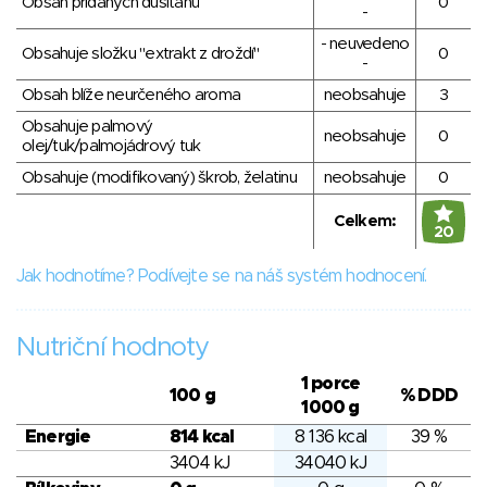
Obsah přidaných dusitanů
0
-
- neuvedeno
Obsahuje složku "extrakt z droždí"
0
-
Obsah blíže neurčeného aroma
neobsahuje
3
Obsahuje palmový
neobsahuje
0
olej/tuk/palmojádrový tuk
Obsahuje (modifikovaný) škrob, želatinu
neobsahuje
0
Celkem:
20
Jak hodnotíme? Podívejte se na náš systém hodnocení.
Nutriční hodnoty
1 porce
100 g
% DDD
1000 g
Energie
814 kcal
8 136 kcal
39 %
3404 kJ
34040 kJ