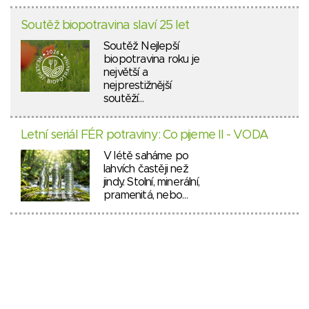
Soutěž biopotravina slaví 25 let
Soutěž Nejlepší
biopotravina roku je
největší a
nejprestižnější
soutěží…
Letní seriál FÉR potraviny: Co pijeme II - VODA
V létě saháme po
lahvích častěji než
jindy. Stolní, minerální,
pramenitá, nebo…