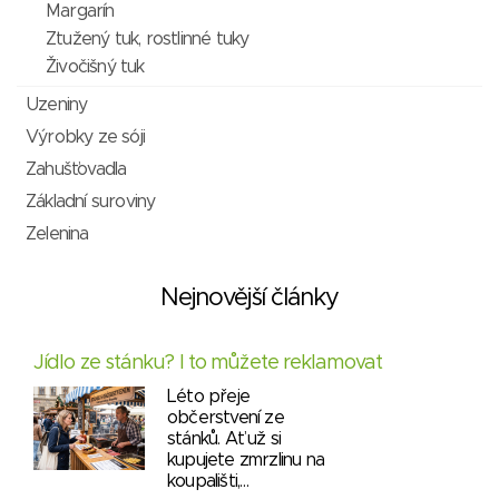
Margarín
Ztužený tuk, rostlinné tuky
Živočišný tuk
Uzeniny
Výrobky ze sóji
Zahušťovadla
Základní suroviny
Zelenina
Nejnovější články
Jídlo ze stánku? I to můžete reklamovat
Léto přeje
občerstvení ze
stánků. Ať už si
kupujete zmrzlinu na
koupališti,…