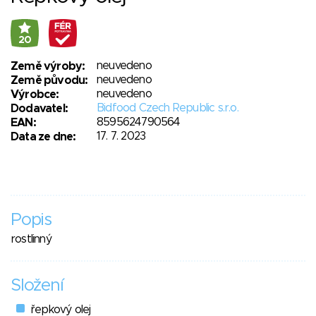
20
neuvedeno
Země výroby:
neuvedeno
Země původu:
neuvedeno
Výrobce:
Bidfood Czech Republic s.r.o.
Dodavatel:
8595624790564
EAN:
17. 7. 2023
Data ze dne:
Popis
rostlinný
Složení
řepkový olej