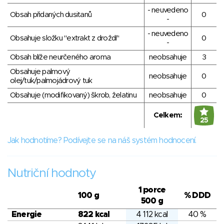
- neuvedeno
Obsah přidaných dusitanů
0
-
- neuvedeno
Obsahuje složku "extrakt z droždí"
0
-
Obsah blíže neurčeného aroma
neobsahuje
3
Obsahuje palmový
neobsahuje
0
olej/tuk/palmojádrový tuk
Obsahuje (modifikovaný) škrob, želatinu
neobsahuje
0
Celkem:
25
Jak hodnotíme? Podívejte se na náš systém hodnocení.
Nutriční hodnoty
1 porce
100 g
% DDD
500 g
Energie
822 kcal
4 112 kcal
40 %