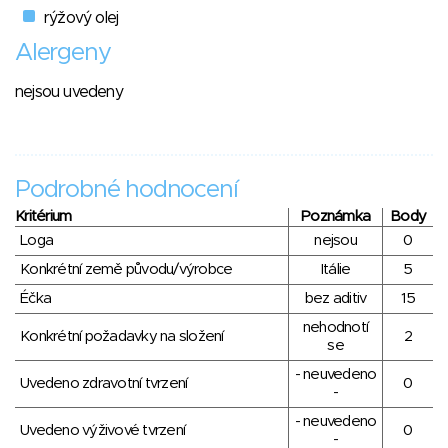
rýžový olej
Alergeny
nejsou uvedeny
Podrobné hodnocení
Kritérium
Poznámka
Body
Loga
nejsou
0
Konkrétní země původu/výrobce
Itálie
5
Éčka
bez aditiv
15
nehodnotí
Konkrétní požadavky na složení
2
se
- neuvedeno
Uvedeno zdravotní tvrzení
0
-
- neuvedeno
Uvedeno výživové tvrzení
0
-