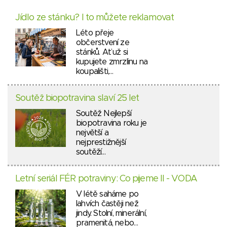
Jídlo ze stánku? I to můžete reklamovat
Léto přeje
občerstvení ze
stánků. Ať už si
kupujete zmrzlinu na
koupališti,…
Soutěž biopotravina slaví 25 let
Soutěž Nejlepší
biopotravina roku je
největší a
nejprestižnější
soutěží…
Letní seriál FÉR potraviny: Co pijeme II - VODA
V létě saháme po
lahvích častěji než
jindy. Stolní, minerální,
pramenitá, nebo…