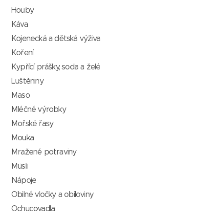
Houby
Káva
Kojenecká a dětská výživa
Koření
Kypřící prášky, soda a želé
Luštěniny
Maso
Mléčné výrobky
Mořské řasy
Mouka
Mražené potraviny
Müsli
Nápoje
Obilné vločky a obiloviny
Ochucovadla