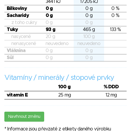
3441 kJ
17205 kJ
Bílkoviny
0 g
0 g
0 %
Sacharidy
0 g
0 g
0 %
z toho cukry
0 g
0 g
Tuky
93 g
465 g
133 %
nasycené
20 g
100 g
nenasycené
neuvedeno
neuvedeno
Vláknina
0 g
0 g
Sůl
0 g
0 g
Vitamíny / minerály / stopové prvky
100 g
% DDD
vitamín E
25 mg
12 mg
Navrhnout změnu
* Informace jsou převzaté z etikety daného výrobku