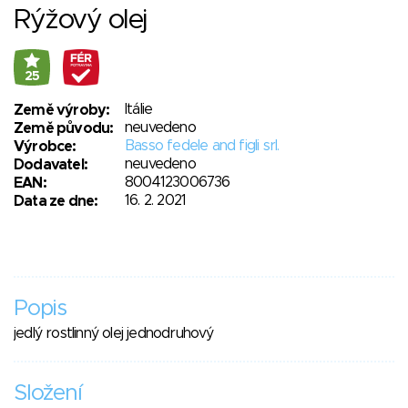
Rýžový olej
25
Itálie
Země výroby:
neuvedeno
Země původu:
Basso fedele and figli srl.
Výrobce:
neuvedeno
Dodavatel:
8004123006736
EAN:
16. 2. 2021
Data ze dne:
Popis
jedlý rostlinný olej jednodruhový
Složení