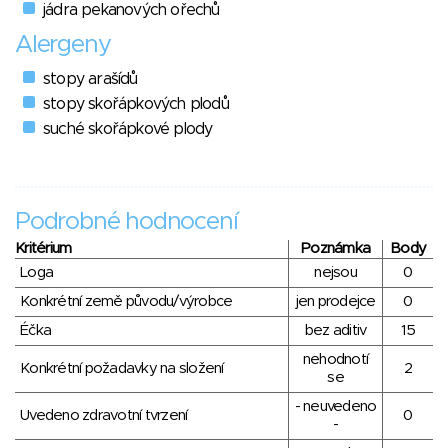
jádra pekanových ořechů
Alergeny
stopy arašídů
stopy skořápkových plodů
suché skořápkové plody
Podrobné hodnocení
Kritérium
Poznámka
Body
Loga
nejsou
0
Konkrétní země původu/výrobce
jen prodejce
0
Éčka
bez aditiv
15
nehodnotí
Konkrétní požadavky na složení
2
se
- neuvedeno
Uvedeno zdravotní tvrzení
0
-