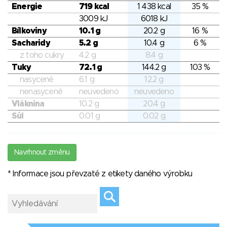
Energie
719 kcal
1 438 kcal
35 %
3009 kJ
6018 kJ
Bílkoviny
10.1 g
20.2 g
16 %
Sacharidy
5.2 g
10.4 g
6 %
z toho cukry
4.2 g
8.4 g
Tuky
72.1 g
144.2 g
103 %
nasycené
6.1 g
12.2 g
nenasycené
neuvedeno
neuvedeno
Vláknina
10.2 g
20.4 g
Sůl
0.01 g
0.02 g
Navrhnout změnu
* Informace jsou převzaté z etikety daného výrobku