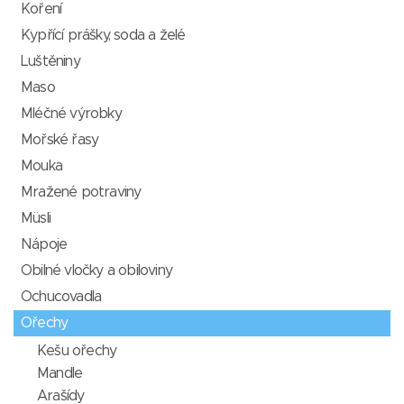
Koření
Kypřící prášky, soda a želé
Luštěniny
Maso
Mléčné výrobky
Mořské řasy
Mouka
Mražené potraviny
Müsli
Nápoje
Obilné vločky a obiloviny
Ochucovadla
Ořechy
Kešu ořechy
Mandle
Arašídy