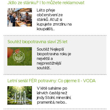
Jídlo ze stánku? I to můžete reklamovat
Léto přeje
občerstvení ze
stánků. Ať už si
kupujete zmrzlinu na
koupališti,…
Soutěž biopotravina slaví 25 let
Soutěž Nejlepší
biopotravina roku je
největší a
nejprestižnější
soutěží…
Letní seriál FÉR potraviny: Co pijeme II - VODA
V létě saháme po
lahvích častěji než
jindy. Stolní, minerální,
pramenitá, nebo…