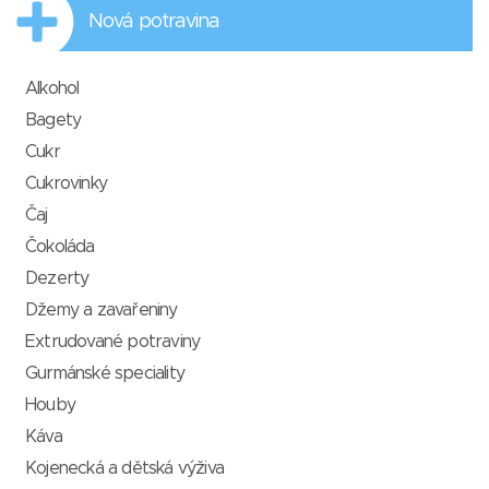
Nová potravina
Alkohol
Bagety
Cukr
Cukrovinky
Čaj
Čokoláda
Dezerty
Džemy a zavařeniny
Extrudované potraviny
Gurmánské speciality
Houby
Káva
Kojenecká a dětská výživa