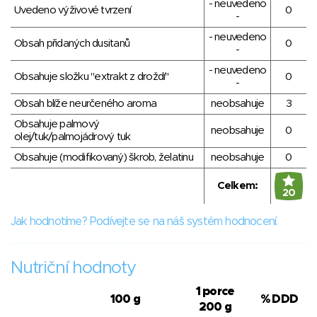
- neuvedeno
Uvedeno výživové tvrzení
0
-
- neuvedeno
Obsah přidaných dusitanů
0
-
- neuvedeno
Obsahuje složku "extrakt z droždí"
0
-
Obsah blíže neurčeného aroma
neobsahuje
3
Obsahuje palmový
neobsahuje
0
olej/tuk/palmojádrový tuk
Obsahuje (modifikovaný) škrob, želatinu
neobsahuje
0
Celkem:
20
Jak hodnotíme? Podívejte se na náš systém hodnocení.
Nutriční hodnoty
1 porce
100 g
% DDD
200 g