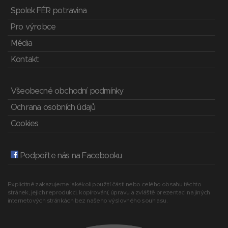
Spolek FÉR potravina
Pro výrobce
Média
Kontakt
Všeobecné obchodní podmínky
Ochrana osobních údajů
Cookies
Podpořte nás na Facebooku
Explicitně zakazujeme jakékoli použití části nebo celého obsahu těchto
stránek, jejich reprodukci, kopírování, úpravu a zvláště prezentaci na jiných
internetových stránkách bez našeho výslovného souhlasu.