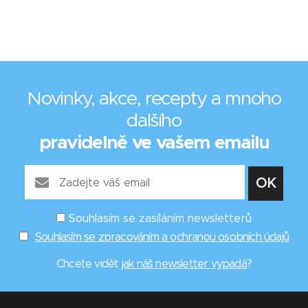
Novinky, akce, recepty a mnoho
dalšího
pravidelně ve vašem emailu
Souhlasím se zasíláním newsletterů
Souhlasím se zpracováním a ochranou osobních údajů
Chcete vidět
jak náš newsletter vypadá
?