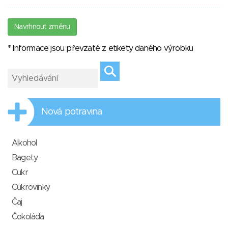
Navrhnout změnu
* Informace jsou převzaté z etikety daného výrobku
Nová potravina
Alkohol
Bagety
Cukr
Cukrovinky
Čaj
Čokoláda