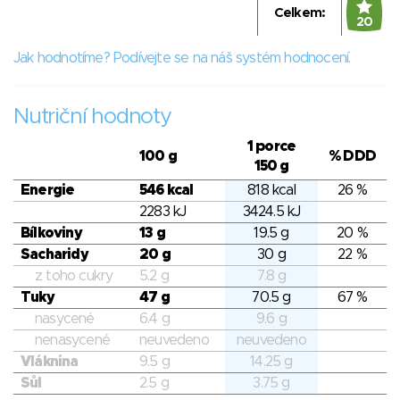
Celkem:
20
Jak hodnotíme? Podívejte se na náš systém hodnocení.
Nutriční hodnoty
1 porce
100 g
% DDD
150 g
Energie
546 kcal
818 kcal
26 %
2283 kJ
3424.5 kJ
Bílkoviny
13 g
19.5 g
20 %
Sacharidy
20 g
30 g
22 %
z toho cukry
5.2 g
7.8 g
Tuky
47 g
70.5 g
67 %
nasycené
6.4 g
9.6 g
nenasycené
neuvedeno
neuvedeno
Vláknina
9.5 g
14.25 g
Sůl
2.5 g
3.75 g