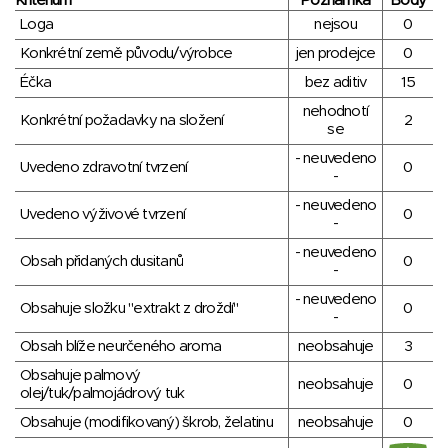
Kritérium
Poznámka
Body
Loga
nejsou
0
Konkrétní země původu/výrobce
jen prodejce
0
Éčka
bez aditiv
15
nehodnotí
Konkrétní požadavky na složení
2
se
- neuvedeno
Uvedeno zdravotní tvrzení
0
-
- neuvedeno
Uvedeno výživové tvrzení
0
-
- neuvedeno
Obsah přidaných dusitanů
0
-
- neuvedeno
Obsahuje složku "extrakt z droždí"
0
-
Obsah blíže neurčeného aroma
neobsahuje
3
Obsahuje palmový
neobsahuje
0
olej/tuk/palmojádrový tuk
Obsahuje (modifikovaný) škrob, želatinu
neobsahuje
0