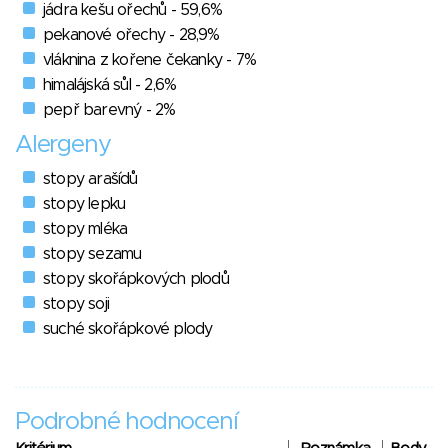
jádra kešu ořechů - 59,6%
pekanové ořechy - 28,9%
vláknina z kořene čekanky - 7%
himalájská sůl - 2,6%
pepř barevný - 2%
Alergeny
stopy arašídů
stopy lepku
stopy mléka
stopy sezamu
stopy skořápkových plodů
stopy soji
suché skořápkové plody
Podrobné hodnocení