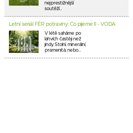
nejprestižnější
soutěží…
Letní seriál FÉR potraviny: Co pijeme II - VODA
V létě saháme po
lahvích častěji než
jindy. Stolní, minerální,
pramenitá, nebo…