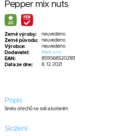
Pepper mix nuts
20
neuvedeno
Země výroby:
neuvedeno
Země původu:
neuvedeno
Výrobce:
Mixit s.r.o.
Dodavatel:
8595685202181
EAN:
6. 12. 2021
Data ze dne:
Popis
Směs ořechů se solí a kořením
Složení