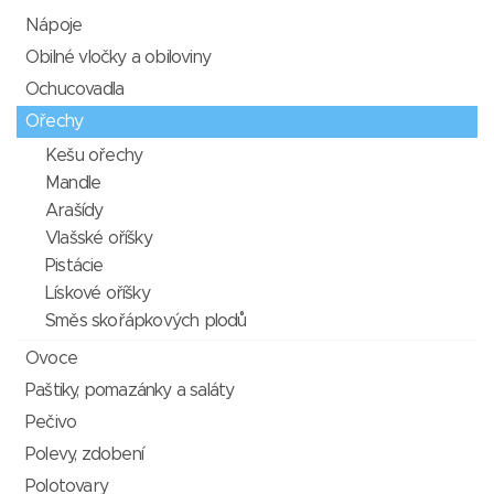
Nápoje
Obilné vločky a obiloviny
Ochucovadla
Ořechy
Kešu ořechy
Mandle
Arašídy
Vlašské oříšky
Pistácie
Lískové oříšky
Směs skořápkových plodů
Ovoce
Paštiky, pomazánky a saláty
Pečivo
Polevy, zdobení
Polotovary