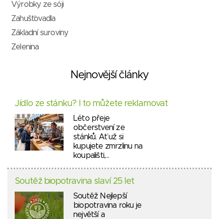
Výrobky ze sóji
Zahušťovadla
Základní suroviny
Zelenina
Nejnovější články
Jídlo ze stánku? I to můžete reklamovat
Léto přeje
občerstvení ze
stánků. Ať už si
kupujete zmrzlinu na
koupališti,…
Soutěž biopotravina slaví 25 let
Soutěž Nejlepší
biopotravina roku je
největší a