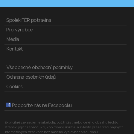
Spolek FÉR potravina
Pro výrobce
Média
Kontakt
Všeobecné obchodní podmínky
Ochrana osobních údajů
Cookies
Podpořte nás na Facebooku
Explicitně zakazujeme jakékoli použití části nebo celého obsahu těchto
stránek, jejich reprodukci, kopírování, úpravu a zvláště prezentaci na jiných
internetových stránkách bez našeho výslovného souhlasu.