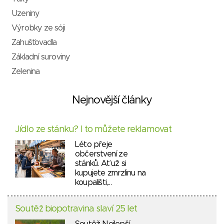
Uzeniny
Výrobky ze sóji
Zahušťovadla
Základní suroviny
Zelenina
Nejnovější články
Jídlo ze stánku? I to můžete reklamovat
Léto přeje
občerstvení ze
stánků. Ať už si
kupujete zmrzlinu na
koupališti,…
Soutěž biopotravina slaví 25 let