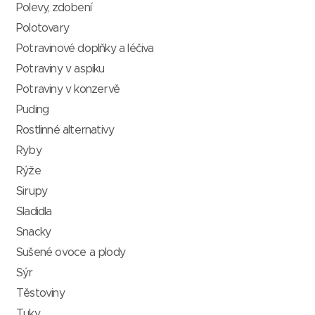
Polevy, zdobení
Polotovary
Potravinové doplňky a léčiva
Potraviny v aspiku
Potraviny v konzervě
Puding
Rostlinné alternativy
Ryby
Rýže
Sirupy
Sladidla
Snacky
Sušené ovoce a plody
Sýr
Těstoviny
Tuky