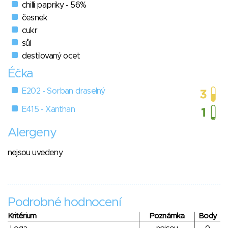
chilli papriky - 56%
česnek
cukr
sůl
destilovaný ocet
Éčka
E202 - Sorban draselný
E415 - Xanthan
Alergeny
nejsou uvedeny
Podrobné hodnocení
Kritérium
Poznámka
Body