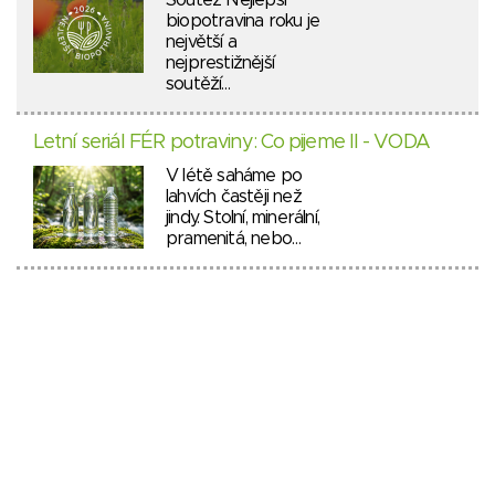
Soutěž Nejlepší
biopotravina roku je
největší a
nejprestižnější
soutěží…
Letní seriál FÉR potraviny: Co pijeme II - VODA
V létě saháme po
lahvích častěji než
jindy. Stolní, minerální,
pramenitá, nebo…