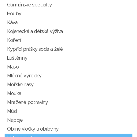
Gurmánské speciality
Houby
Káva
Kojenecká a dětská výživa
Koření
Kypřící prášky, soda a želé
Luštěniny
Maso
Mléčné výrobky
Mořské řasy
Mouka
Mražené potraviny
Müsli
Nápoje
Obilné vločky a obiloviny