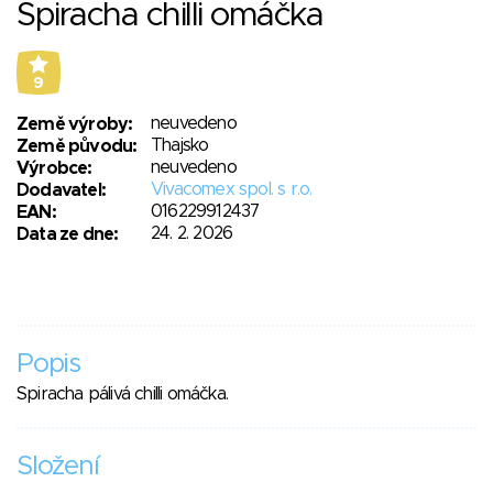
Spiracha chilli omáčka
9
neuvedeno
Země výroby:
Thajsko
Země původu:
neuvedeno
Výrobce:
Vivacomex spol. s r.o.
Dodavatel:
016229912437
EAN:
24. 2. 2026
Data ze dne:
Popis
Spiracha pálivá chilli omáčka.
Složení