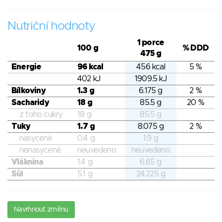
Nutriční hodnoty
1 porce
100 g
% DDD
475 g
Energie
96 kcal
456 kcal
5 %
402 kJ
1909.5 kJ
Bílkoviny
1.3 g
6.175 g
2 %
Sacharidy
18 g
85.5 g
20 %
z toho cukry
18 g
85.5 g
Tuky
1.7 g
8.075 g
2 %
nasycené
0.4 g
1.9 g
nenasycené
neuvedeno
neuvedeno
Vláknina
1.4 g
6.65 g
Sůl
5.1 g
24.225 g
Navrhnout změnu