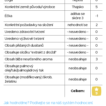
Loga
nejsou
0
Konkrétní země původu/výrobce
Thajsko
5
aditiva se
Éčka
-1
skóre 3
Konkrétní požadavky na složení
nehodnotí se
2
Uvedeno zdravotní tvrzení
- neuvedeno -
0
Uvedeno výživové tvrzení
- neuvedeno -
0
Obsah přidaných dusitanů
- neuvedeno -
0
Obsahuje složku "extrakt z droždí"
- neuvedeno -
0
Obsah blíže neurčeného aroma
neobsahuje
3
Obsahuje palmový
neobsahuje
0
olej/tuk/palmojádrový tuk
Obsahuje (modifikovaný) škrob,
neobsahuje
0
želatinu
Celkem:
9
Jak hodnotíme? Podívejte se na náš systém hodnocení.