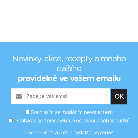
Novinky, akce, recepty a mnoho
dalšího
pravidelně ve vašem emailu
Souhlasím se zasíláním newsletterů
Souhlasím se zpracováním a ochranou osobních údajů
Chcete vidět
jak náš newsletter vypadá
?