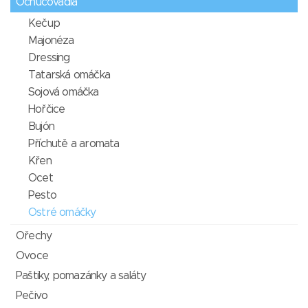
Ochucovadla
Kečup
Majonéza
Dressing
Tatarská omáčka
Sojová omáčka
Hořčice
Bujón
Příchutě a aromata
Křen
Ocet
Pesto
Ostré omáčky
Ořechy
Ovoce
Paštiky, pomazánky a saláty
Pečivo