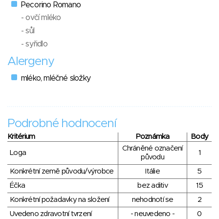
Pecorino Romano
- ovčí mléko
- sůl
- syřidlo
Alergeny
mléko, mléčné složky
Podrobné hodnocení
Kritérium
Poznámka
Body
Chráněné označení
Loga
1
původu
Konkrétní země původu/výrobce
Itálie
5
Éčka
bez aditiv
15
Konkrétní požadavky na složení
nehodnotí se
2
Uvedeno zdravotní tvrzení
- neuvedeno -
0