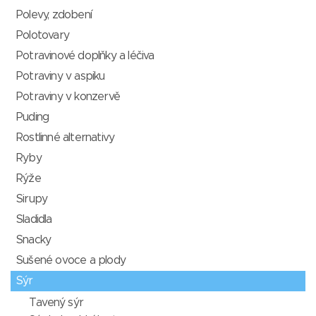
Polevy, zdobení
Polotovary
Potravinové doplňky a léčiva
Potraviny v aspiku
Potraviny v konzervě
Puding
Rostlinné alternativy
Ryby
Rýže
Sirupy
Sladidla
Snacky
Sušené ovoce a plody
Sýr
Tavený sýr