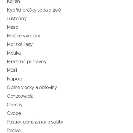
Koření
Kypřící prášky, soda a želé
Luštěniny
Maso
Mléčné výrobky
Mořské řasy
Mouka
Mražené potraviny
Müsli
Nápoje
Obilné vločky a obiloviny
Ochucovadla
Ořechy
Ovoce
Paštiky, pomazánky a saláty
Pečivo