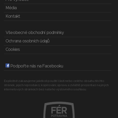
Média
Kontakt
Všeobecné obchodní podmínky
Ochrana osobních údajů
Cookies
Podpořte nás na Facebooku
Explicitně zakazujeme jakékoli použití části nebo celého obsahu těchto
stránek, jejich reprodukci, kopírování, úpravu a zvláště prezentaci na jiných
internetových stránkách bez našeho výslovného souhlasu.