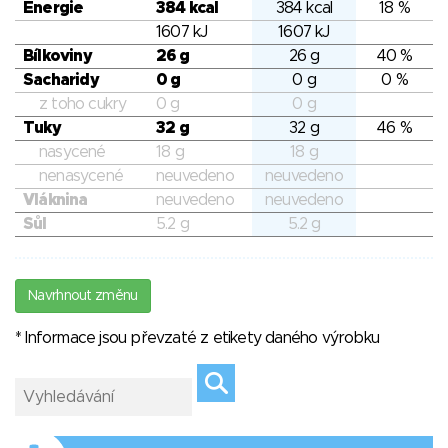
Energie
384 kcal
384 kcal
18 %
1607 kJ
1607 kJ
Bílkoviny
26 g
26 g
40 %
Sacharidy
0 g
0 g
0 %
z toho cukry
0 g
0 g
Tuky
32 g
32 g
46 %
nasycené
18 g
18 g
nenasycené
neuvedeno
neuvedeno
Vláknina
neuvedeno
neuvedeno
Sůl
5.2 g
5.2 g
Navrhnout změnu
* Informace jsou převzaté z etikety daného výrobku