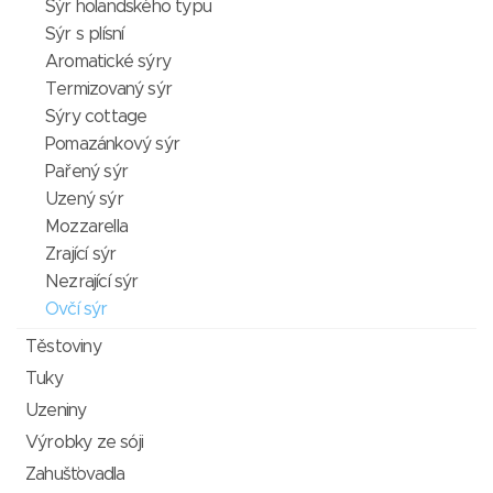
Sýr holandského typu
Sýr s plísní
Aromatické sýry
Termizovaný sýr
Sýry cottage
Pomazánkový sýr
Pařený sýr
Uzený sýr
Mozzarella
Zrající sýr
Nezrající sýr
Ovčí sýr
Těstoviny
Tuky
Uzeniny
Výrobky ze sóji
Zahušťovadla