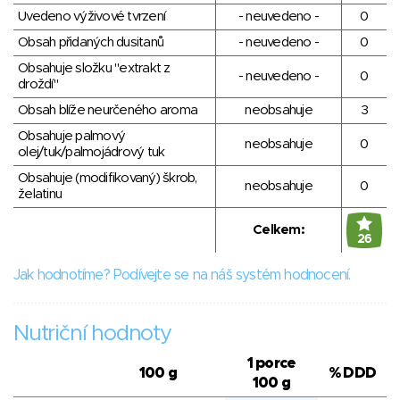
Uvedeno výživové tvrzení
- neuvedeno -
0
Obsah přidaných dusitanů
- neuvedeno -
0
Obsahuje složku "extrakt z
- neuvedeno -
0
droždí"
Obsah blíže neurčeného aroma
neobsahuje
3
Obsahuje palmový
neobsahuje
0
olej/tuk/palmojádrový tuk
Obsahuje (modifikovaný) škrob,
neobsahuje
0
želatinu
Celkem:
26
Jak hodnotíme? Podívejte se na náš systém hodnocení.
Nutriční hodnoty
1 porce
100 g
% DDD
100 g