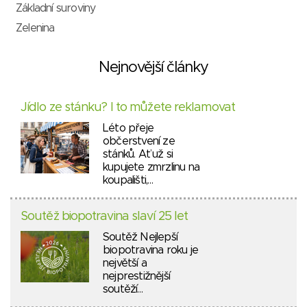
Základní suroviny
Zelenina
Nejnovější články
Jídlo ze stánku? I to můžete reklamovat
Léto přeje
občerstvení ze
stánků. Ať už si
kupujete zmrzlinu na
koupališti,…
Soutěž biopotravina slaví 25 let
Soutěž Nejlepší
biopotravina roku je
největší a
nejprestižnější
soutěží…