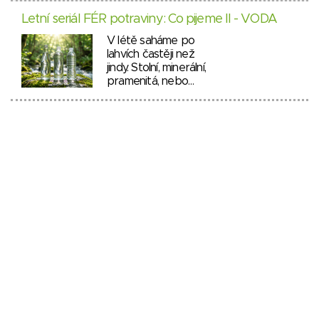
Letní seriál FÉR potraviny: Co pijeme II - VODA
V létě saháme po
lahvích častěji než
jindy. Stolní, minerální,
pramenitá, nebo…