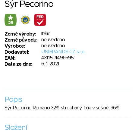
Sýr Pecorino
26
Itálie
Země výroby:
neuvedeno
Země původu:
neuvedeno
Výrobce:
UNIBRANDS CZ s.r.o.
Dodavatel:
4311501496695
EAN:
6. 1. 2021
Data ze dne:
Popis
Sýr Pecorino Romano 32% strouhaný. Tuk v sušině: 36%.
Složení