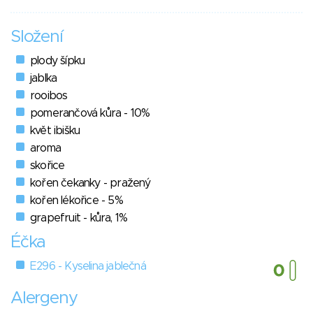
Složení
plody šípku
jablka
rooibos
pomerančová kůra - 10%
květ ibišku
aroma
skořice
kořen čekanky - pražený
kořen lékořice - 5%
grapefruit - kůra, 1%
Éčka
E296 - Kyselina jablečná
Alergeny