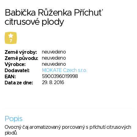
Babička Růženka Příchuť
citrusové plody
7
neuvedeno
Země výroby:
neuvedeno
Země původu:
neuvedeno
Výrobce:
MOKATE Czech s.r.o.
Dodavatel:
5900396019998
EAN:
29. 8. 2016
Data ze dne:
Popis
Ovocný čaj aromatizovaný porcovaný s příchutí citrusových
plodů.