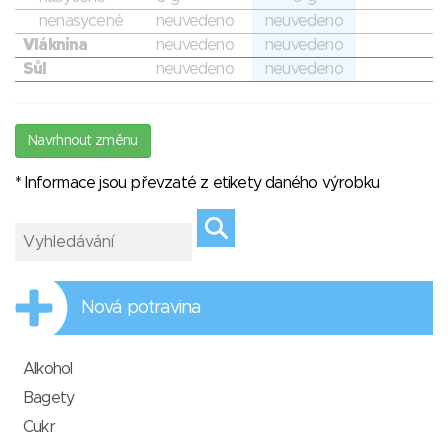
nenasycené
neuvedeno
neuvedeno
Vláknina
neuvedeno
neuvedeno
Sůl
neuvedeno
neuvedeno
Navrhnout změnu
* Informace jsou převzaté z etikety daného výrobku
Nová potravina
Alkohol
Bagety
Cukr