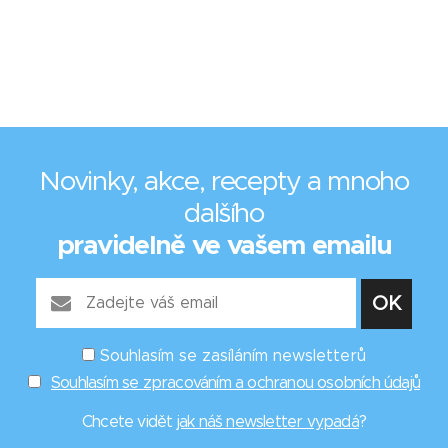
Novinky, akce, recepty a mnoho
dalšího
pravidelně ve vašem emailu
Souhlasím se zasíláním newsletterů
Souhlasím se zpracováním a ochranou osobních údajů
Chcete vidět
jak náš newsletter vypadá
?