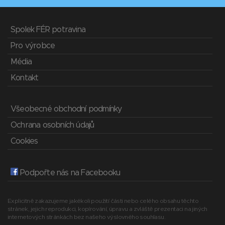
Spolek FÉR potravina
Pro výrobce
Média
Kontakt
Všeobecné obchodní podmínky
Ochrana osobních údajů
Cookies
Podpořte nás na Facebooku
Explicitně zakazujeme jakékoli použití části nebo celého obsahu těchto
stránek, jejich reprodukci, kopírování, úpravu a zvláště prezentaci na jiných
internetových stránkách bez našeho výslovného souhlasu.