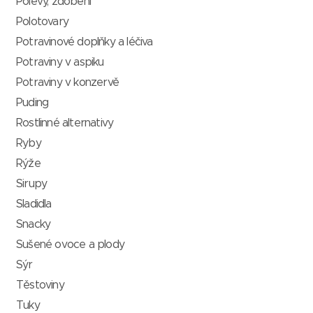
Polevy, zdobení
Polotovary
Potravinové doplňky a léčiva
Potraviny v aspiku
Potraviny v konzervě
Puding
Rostlinné alternativy
Ryby
Rýže
Sirupy
Sladidla
Snacky
Sušené ovoce a plody
Sýr
Těstoviny
Tuky