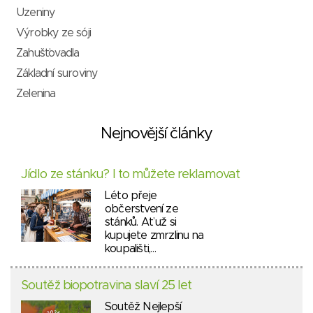
Uzeniny
Výrobky ze sóji
Zahušťovadla
Základní suroviny
Zelenina
Nejnovější články
Jídlo ze stánku? I to můžete reklamovat
Léto přeje
občerstvení ze
stánků. Ať už si
kupujete zmrzlinu na
koupališti,…
Soutěž biopotravina slaví 25 let
Soutěž Nejlepší