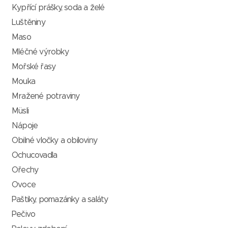
Kypřící prášky, soda a želé
Luštěniny
Maso
Mléčné výrobky
Mořské řasy
Mouka
Mražené potraviny
Müsli
Nápoje
Obilné vločky a obiloviny
Ochucovadla
Ořechy
Ovoce
Paštiky, pomazánky a saláty
Pečivo