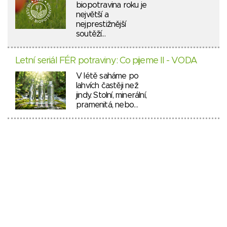
biopotravina roku je
největší a
nejprestižnější
soutěží…
Letní seriál FÉR potraviny: Co pijeme II - VODA
V létě saháme po
lahvích častěji než
jindy. Stolní, minerální,
pramenitá, nebo…