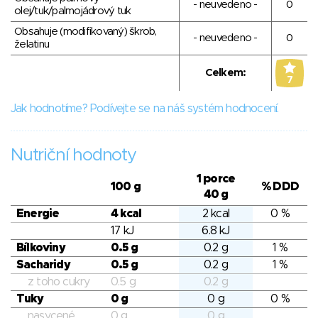
- neuvedeno -
0
olej/tuk/palmojádrový tuk
Obsahuje (modifikovaný) škrob,
- neuvedeno -
0
želatinu
Celkem:
7
Jak hodnotíme? Podívejte se na náš systém hodnocení.
Nutriční hodnoty
1 porce
100 g
% DDD
40 g
Energie
4 kcal
2 kcal
0 %
17 kJ
6.8 kJ
Bílkoviny
0.5 g
0.2 g
1 %
Sacharidy
0.5 g
0.2 g
1 %
z toho cukry
0.5 g
0.2 g
Tuky
0 g
0 g
0 %
nasycené
0 g
0 g