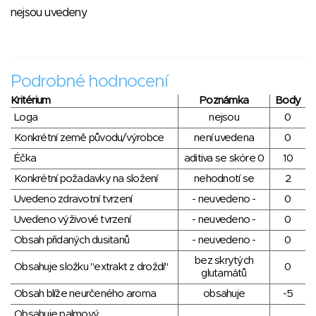
nejsou uvedeny
Podrobné hodnocení
Kritérium
Poznámka
Body
Loga
nejsou
0
Konkrétní země původu/výrobce
není uvedena
0
Éčka
aditiva se skóre 0
10
Konkrétní požadavky na složení
nehodnotí se
2
Uvedeno zdravotní tvrzení
- neuvedeno -
0
Uvedeno výživové tvrzení
- neuvedeno -
0
Obsah přidaných dusitanů
- neuvedeno -
0
bez skrytých
Obsahuje složku "extrakt z droždí"
0
glutamátů
Obsah blíže neurčeného aroma
obsahuje
-5
Obsahuje palmový