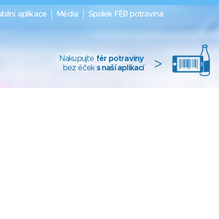
bilní aplikace
Média
Spolek FÉR potravina
Nakupujte
fér potraviny
>
bez éček
s naší aplikací