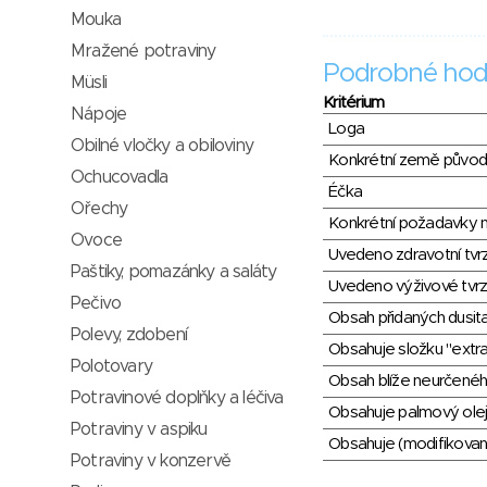
Mouka
Mražené potraviny
Podrobné hod
Müsli
Kritérium
Nápoje
Loga
Obilné vločky a obiloviny
Konkrétní země půvo
Ochucovadla
Éčka
Ořechy
Konkrétní požadavky n
Ovoce
Uvedeno zdravotní tvr
Paštiky, pomazánky a saláty
Uvedeno výživové tvrz
Pečivo
Obsah přidaných dusit
Polevy, zdobení
Obsahuje složku "extra
Polotovary
Obsah blíže neurčené
Potravinové doplňky a léčiva
Obsahuje palmový olej
Potraviny v aspiku
Obsahuje (modifikovaný
Potraviny v konzervě