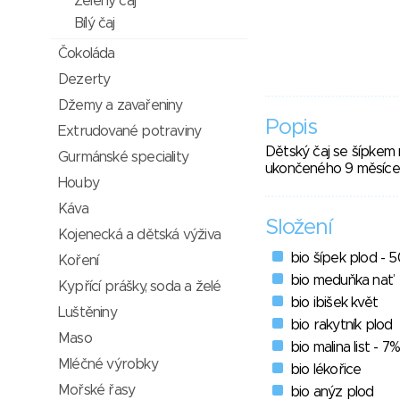
Zelený čaj
Bílý čaj
Čokoláda
Dezerty
Džemy a zavařeniny
Popis
Extrudované potraviny
Dětský čaj se šípkem 
Gurmánské speciality
ukončeného 9 měsíce
Houby
Káva
Složení
Kojenecká a dětská výživa
bio šípek plod - 
Koření
bio meduňka nať
Kypřící prášky, soda a želé
bio ibišek květ
Luštěniny
bio rakytník plod
Maso
bio malina list - 7%
Mléčné výrobky
bio lékořice
Mořské řasy
bio anýz plod