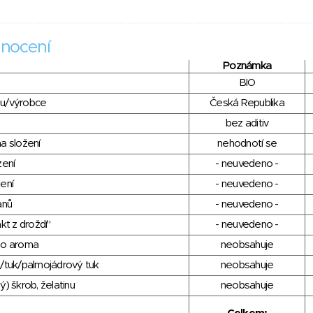
nocení
Poznámka
BIO
du/výrobce
Česká Republika
bez aditiv
a složení
nehodnotí se
zení
- neuvedeno -
ení
- neuvedeno -
anů
- neuvedeno -
kt z droždí"
- neuvedeno -
ho aroma
neobsahuje
/tuk/palmojádrový tuk
neobsahuje
) škrob, želatinu
neobsahuje